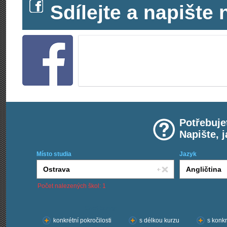
Sdílejte a napišt
Potřebuje
Napište, 
Místo studia
Jazyk
Počet nalezených škol: 1
Chci kurzy:
konkrétní pokročilosti
s délkou kurzu
s konkr