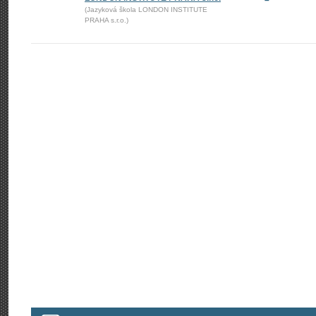
–
(Jazyková škola LONDON INSTITUTE
PRAHA s.r.o.)