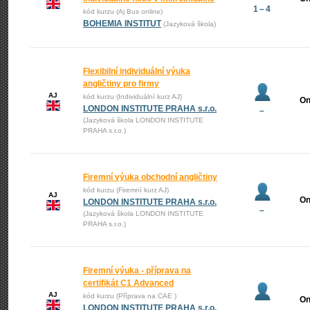
1 – 4
kód kurzu (Aj Bus online)
BOHEMIA INSTITUT
(Jazyková škola)
Flexibilní individuální výuka
angličtiny pro firmy
AJ
kód kurzu (Individuální kurz AJ)
On
LONDON INSTITUTE PRAHA s.r.o.
–
(Jazyková škola LONDON INSTITUTE
PRAHA s.r.o.)
Firemní výuka obchodní angličtiny
kód kurzu (Firemní kurz AJ)
AJ
On
LONDON INSTITUTE PRAHA s.r.o.
–
(Jazyková škola LONDON INSTITUTE
PRAHA s.r.o.)
Firemní výuka - příprava na
certifikát C1 Advanced
AJ
kód kurzu (Příprava na CAE )
On
LONDON INSTITUTE PRAHA s.r.o.