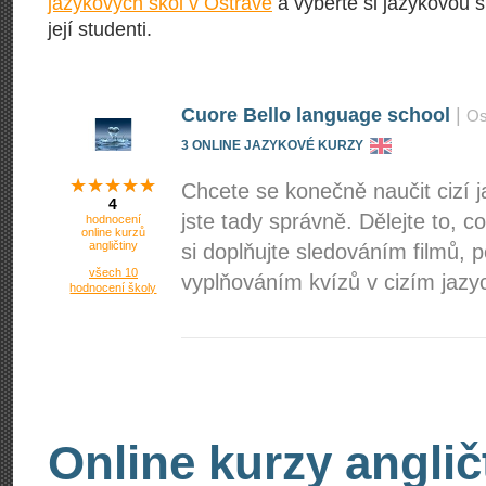
jazykových škol v Ostravě
a vyberte si jazykovou š
její studenti.
Cuore Bello language school
|
Os
3 ONLINE JAZYKOVÉ KURZY
Chcete se konečně naučit cizí 
4
jste tady správně. Dělejte to, 
hodnocení
online kurzů
angličtiny
si doplňujte sledováním filmů,
všech 10
vyplňováním kvízů v cizím jazyc
hodnocení školy
Online kurzy anglič