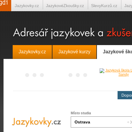
Jazykovky.cz
JazykovéZkoušky.cz
SlevyKurzů.cz
Jaz
Španělština on-line
Italština on-line
Tlumočení-Překlady.
Jazykovky.cz
Jazykové kurzy
Jazykové šk
Dopor
Místo studia