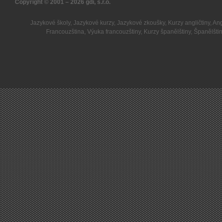
Copyright © 2001 – 2026
gdi, s.r.o.
Jazykové školy
,
Jazykové kurzy
,
Jazykové zkoušky
,
Kurzy angličtiny
,
Ang
Francouzština
,
Výuka francouzštiny
,
Kurzy španělštiny
,
Španělšti