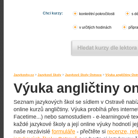
Chci kurzy:
konkrétní pokročilosti
s d
v určitých hodinách
přípr
Jazykovky.cz
>
Jazykové školy
>
Jazykové školy Ostrava
>
Výuka angličtiny Ost
Výuka angličtiny on
Seznam jazykových škol se sídlem v Ostravě nabíze
online kurzů angličtiny. Výuka probíhá přes interne
Facetime...) nebo samostudiem - e-learningové text
každé jazykové školy a její online výuky hodnotí její
naše nezávislé
formuláře
- přečtěte si
recenze, re