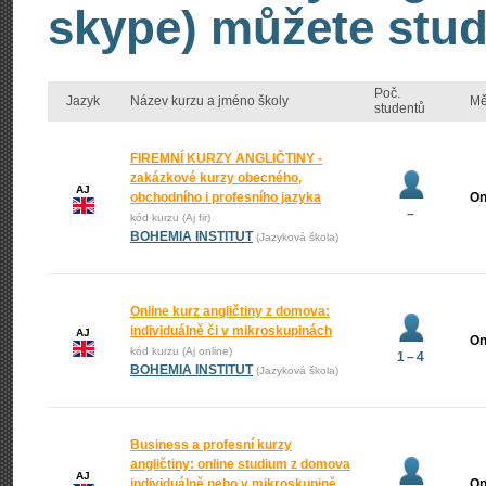
skype) můžete stud
Poč.
Jazyk
Název kurzu a jméno školy
Mě
studentů
FIREMNÍ KURZY ANGLIČTINY -
zakázkové kurzy obecného,
AJ
obchodního i profesního jazyka
On
–
kód kurzu (Aj fir)
BOHEMIA INSTITUT
(Jazyková škola)
Online kurz angličtiny z domova:
individuálně či v mikroskupinách
AJ
On
kód kurzu (Aj online)
1 – 4
BOHEMIA INSTITUT
(Jazyková škola)
Business a profesní kurzy
angličtiny: online studium z domova
AJ
individuálně nebo v mikroskupině
On