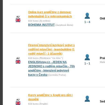
Online kurz angličtiny z domova:
individuálně či v mikroskupinách
AJ
Onl
kód kurzu (Aj online)
1 – 4
BOHEMIA INSTITUT
(Jazyková škola)
Firemní intenzivní jazykový pobyt s
rodilými mluvčími - teambuilding (1
rodilý mluvčí - 1 účastník)
Pra
kód kurzu (Realizace "na míru ")
AJ
ENGLISHstay.cz - JEDEN NA
Malá
1 – 1
JEDNOHO s rodilým mluvčím - 70h
angličtiny - Intenzivní pobytové
kurzy v Česku
(Centrála Praha)
Kurzy angličtiny v Anglii pro děti i
dospělé
AJ
Sed
kód kurzu (Anglie)