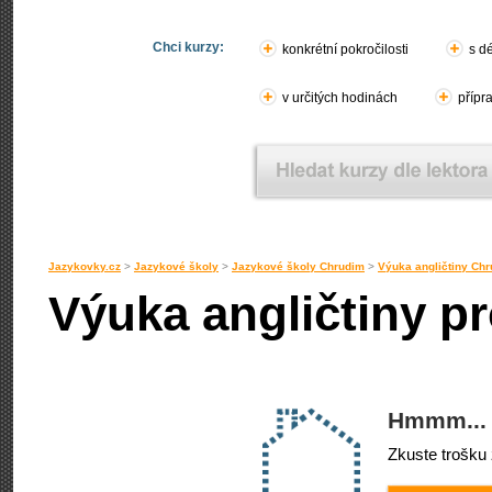
Chci kurzy:
konkrétní pokročilosti
s d
v určitých hodinách
přípr
Jazykovky.cz
>
Jazykové školy
>
Jazykové školy Chrudim
>
Výuka angličtiny Ch
Výuka angličtiny p
Hmmm... 
Zkuste trošku 