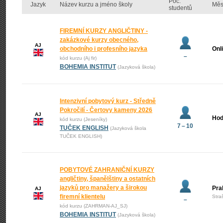
Poč.
Jazyk
Název kurzu a jméno školy
Měs
studentů
FIREMNÍ KURZY ANGLIČTINY -
zakázkové kurzy obecného,
AJ
obchodního i profesního jazyka
Onl
–
kód kurzu (Aj fir)
BOHEMIA INSTITUT
(Jazyková škola)
Intenzivní pobytový kurz - Středně
Pokročilí - Čertovy kameny 2026
AJ
Hod
kód kurzu (Jeseníky)
7 – 10
TUČEK ENGLISH
(Jazyková škola
TUČEK ENGLISH)
POBYTOVÉ ZAHRANIČNÍ KURZY
angličtiny, španělštiny a ostatních
jazyků pro manažery a širokou
Pra
AJ
firemní klientelu
Stra
–
kód kurzu (ZAHRMAN-AJ_SJ)
BOHEMIA INSTITUT
(Jazyková škola)