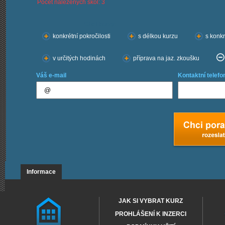
Počet nalezených škol: 3
Chci kurzy:
konkrétní pokročilosti
s délkou kurzu
s konkr
v určitých hodinách
příprava na jaz. zkoušku
Váš e-mail
Kontaktní telefo
Informace
JAK SI VYBRAT KURZ
PROHLÁŠENÍ K INZERCI