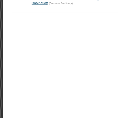
–
Cool Study
(Centrála Sedlčany)