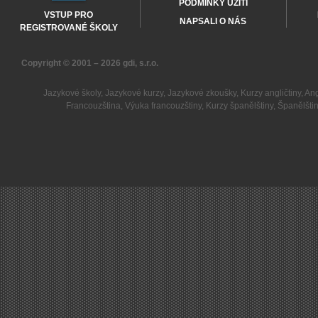
PODMÍNKY UŽITÍ
VSTUP PRO
NAPSALI O NÁS
REGISTROVANÉ ŠKOLY
Copyright © 2001 – 2026
gdi, s.r.o.
Jazykové školy
,
Jazykové kurzy
,
Jazykové zkoušky
,
Kurzy angličtiny
,
Ang
Francouzština
,
Výuka francouzštiny
,
Kurzy španělštiny
,
Španělšti