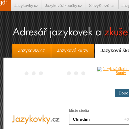
Jazykovky.cz
JazykovéZkoušky.cz
SlevyKurzů.cz
Jaz
Španělština on-line
Italština on-line
Tlumočení-Překlady.
Jazykovky.cz
Jazykové kurzy
Jazykové šk
Dopor
Místo studia