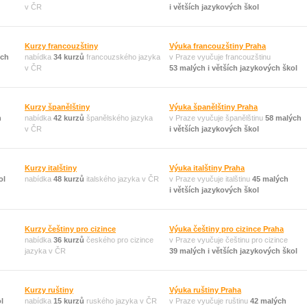
v ČR
i větších jazykových škol
Kurzy francouzštiny
Výuka francouzštiny Praha
ých
nabídka
34 kurzů
francouzského jazyka
v Praze vyučuje francouzštinu
v ČR
53 malých i větších jazykových škol
Kurzy španělštiny
Výuka španělštiny Praha
h
nabídka
42 kurzů
španělského jazyka
v Praze vyučuje španělštinu
58 malých
v ČR
i větších jazykových škol
Kurzy italštiny
Výuka italštiny Praha
ol
nabídka
48 kurzů
italského jazyka v ČR
v Praze vyučuje italštinu
45 malých
i větších jazykových škol
Kurzy češtiny pro cizince
Výuka češtiny pro cizince Praha
nabídka
36 kurzů
českého pro cizince
v Praze vyučuje češtinu pro cizince
jazyka v ČR
39 malých i větších jazykových škol
Kurzy ruštiny
Výuka ruštiny Praha
l
nabídka
15 kurzů
ruského jazyka v ČR
v Praze vyučuje ruštinu
42 malých