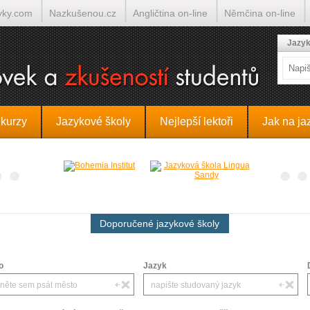
yky.com
Nazkušenou.cz
Angličtina on-line
Němčina on-line
lumočí.cz
Jazyk
 kurzy
Jazykové školy
Nejlepší lektoři
Jak na ja
Doporučené jazykové školy
o
Jazyk