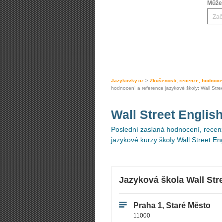
Můžet
Jazykovky.cz
>
Zkušenosti, recenze, hodnoce
hodnocení a reference jazykové školy: Wall Stre
Wall Street Englis
Poslední zaslaná hodnocení, recenz
jazykové kurzy školy Wall Street En
Jazyková škola Wall Str
Praha 1, Staré Město
11000