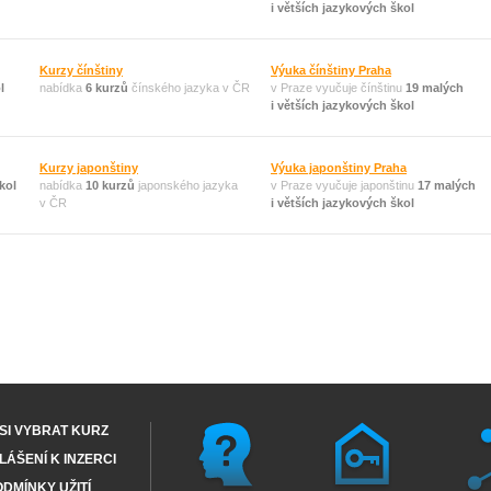
i větších jazykových škol
Kurzy čínštiny
Výuka čínštiny Praha
l
nabídka
6 kurzů
čínského jazyka v ČR
v Praze vyučuje čínštinu
19 malých
i větších jazykových škol
Kurzy japonštiny
Výuka japonštiny Praha
kol
nabídka
10 kurzů
japonského jazyka
v Praze vyučuje japonštinu
17 malých
v ČR
i větších jazykových škol
SI VYBRAT KURZ
ÁŠENÍ K INZERCI
DMÍNKY UŽITÍ