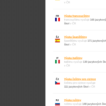
v ČR
Výuka francouzštiny
FR
francouzštinu vyučuje
165 jazykov
škol
v ČR
Výuka španělštiny
ŠJ
španělštinu vyučuje
171 jazykovýc
škol
v ČR
Výuka italštiny
IT
italštinu vyučuje
130 jazykových šk
v ČR
Výuka češtiny pro cizince
ČJ
češtinu pro cizince vyučuje
111 jazykových škol
v ČR
Výuka ruštiny
RJ
ruštinu vyučuje
148 jazykových ško