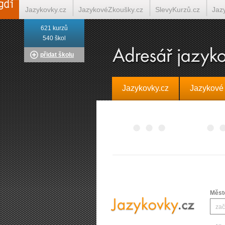
Jazykovky.cz
JazykovéZkoušky.cz
SlevyKurzů.cz
Jaz
621 kurzů
Italština on-line
Tlumočení-Překlady.cz
Překládá.cz
T
540 škol
přidat školu
Jazykovky.cz
Jazykové
Měst