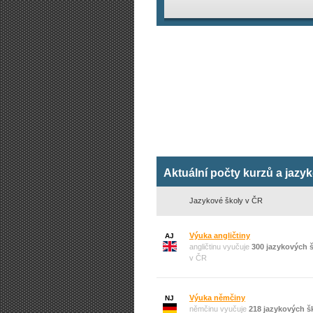
Aktuální počty kurzů a jazy
Jazykové školy v ČR
Výuka angličtiny
AJ
angličtinu vyučuje
300 jazykových 
v ČR
Výuka němčiny
NJ
němčinu vyučuje
218 jazykových š