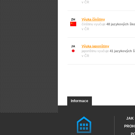
v ČR
Výuka čínštiny
ZH
čínštinu vyučuje
48 jazykových ško
v ČR
Výuka japonštiny
JA
japonštinu vyučuje
41 jazykových š
v ČR
Informace
JAK 
PROHL
PO