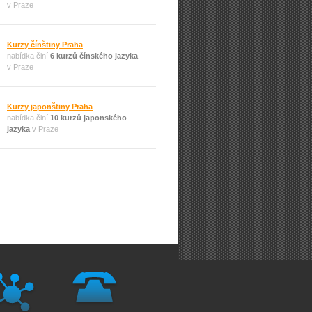
v Praze
Kurzy čínštiny Praha
nabídka činí
6 kurzů čínského jazyka
v Praze
Kurzy japonštiny Praha
nabídka činí
10 kurzů japonského
jazyka
v Praze