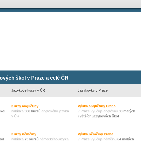
kových škol v Praze a celé ČR
Jazykové kurzy v ČR
Jazykovky v Praze
Kurzy angličtiny
Výuka angličtiny Praha
škol
nabídka
308 kurzů
anglického jazyka
v Praze vyučuje angličtinu
83 malých
v ČR
i větších jazykových škol
Kurzy němčiny
Výuka němčiny Praha
kol
nabídka
73 kurzů
německého jazyka
v Praze vyučuje němčinu
64 malých