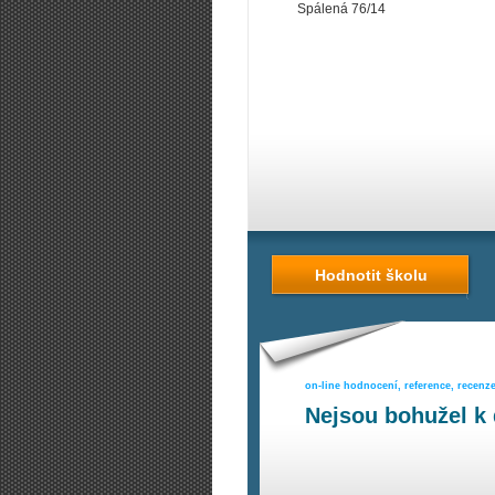
Spálená 76/14
Hodnotit školu
on-line hodnocení, reference, recenz
Nejsou bohužel k 