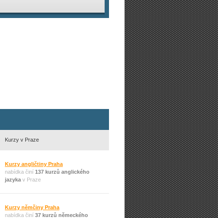
Kurzy v Praze
Kurzy angličtiny Praha
nabídka činí
137 kurzů anglického
jazyka
v Praze
Kurzy němčiny Praha
nabídka činí
37 kurzů německého