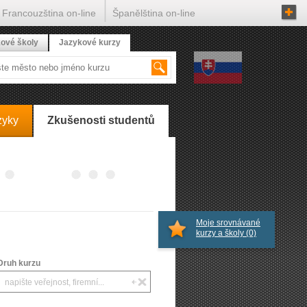
Francouzština on-line
Španělština on-line
ové školy
Jazykové kurzy
zyky
Zkušenosti studentů
Moje srovnávané
kurzy a školy
(0)
Druh kurzu