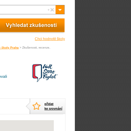
Chci hodnotit školy
é školy Praha
> Zkušenosti, recenze,
vali
přidat
ke srovnání