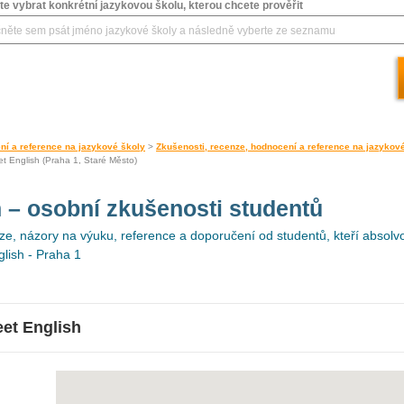
e vybrat konkrétní jazykovou školu, kterou chcete prověřit
ní a reference na jazykové školy
>
Zkušenosti, recenze, hodnocení a reference na jazykov
et English (Praha 1, Staré Město)
h
– osobní zkušenosti studentů
e, názory na výuku, reference a doporučení od studentů, kteří absolvo
glish - Praha 1
eet English