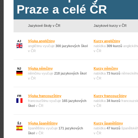
Praze a celé ČR
Jazykové školy v ČR
Jazykové kurzy v ČR
Výuka angličtiny
Kurzy angličtiny
AJ
angličtinu vyučuje
300 jazykových škol
nabídka
309 kurzů
anglickéh
v ČR
v ČR
Výuka němčiny
Kurzy němčiny
NJ
němčinu vyučuje
218 jazykových škol
nabídka
73 kurzů
německého
v ČR
v ČR
Výuka francouzštiny
Kurzy francouzštiny
FR
francouzštinu vyučuje
165 jazykových
nabídka
34 kurzů
francouzsk
škol
v ČR
v ČR
Výuka španělštiny
Kurzy španělštiny
ŠJ
španělštinu vyučuje
171 jazykových
nabídka
47 kurzů
španělskéh
škol
v ČR
v ČR