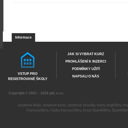
Informace
JAK SI VYBRAT KURZ
PROHLÁŠENÍ K INZERCI
PODMÍNKY UŽITÍ
VSTUP PRO
NAPSALI O NÁS
REGISTROVANÉ ŠKOLY
Copyright © 2001 – 2026
gdi, s.r.o.
Jazykové školy
,
Jazykové kurzy
,
Jazykové zkoušky
,
Kurzy angličtiny
,
Ang
Francouzština
,
Výuka francouzštiny
,
Kurzy španělštiny
,
Španělšti