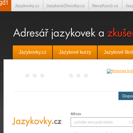
Jazykovky.cz
JazykovéZkoušky.cz
SlevyKurzů.cz
Jaz
Španělština on-line
Italština on-line
Tlumočení-Překlady.
Jazykovky.cz
Jazykové kurzy
Jazykové ško
Dopor
Město