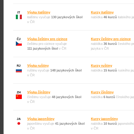
Výuka italštiny
Kurzy italštiny
IT
italštinu vyučuje
130 jazykových škol
nabídka
46 kurzů
italského 
v ČR
Výuka češtiny pro cizince
Kurzy češtiny pro cizince
ČJ
češtinu pro cizince vyučuje
nabídka
36 kurzů
českého pr
111 jazykových škol
v ČR
jazyka v ČR
Výuka ruštiny
Kurzy ruštiny
RJ
ruštinu vyučuje
148 jazykových škol
nabídka
15 kurzů
ruského ja
v ČR
Výuka čínštiny
Kurzy čínštiny
ZH
čínštinu vyučuje
48 jazykových škol
nabídka
6 kurzů
čínského ja
v ČR
Výuka japonštiny
Kurzy japonštiny
JA
japonštinu vyučuje
41 jazykových škol
nabídka
10 kurzů
japonského
v ČR
v ČR