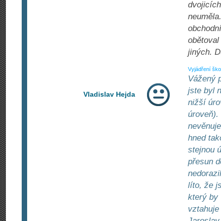
dvojicíc
neuměla.
obchodní
obětoval
jiných. 
Vyjádření ško
Vážený p
jste byl
Vladislav Hejda
nižší úr
úroveň).
nevěnuje
hned tak
stejnou 
přesun d
nedorazi
líto, že 
který by
vztahuje
Jaroslav 