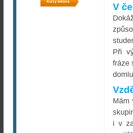
Kurzy lektora
V če
Doká
způso
stude
Při v
fráze
domluv
Vzdě
Mám v
skupi
i v z