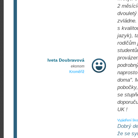
2 měsícíc
dvouletý
zvládne.
s kvalit
jazyk), t
rodičům 
studentů
provázen
Iveta Doubravová
podrobný
ekonom
Kroměříž
naprosto
doma". M
pobočky,
se stupň
doporuču
UK !
Vyjádření ško
Dobrý de
že se sy