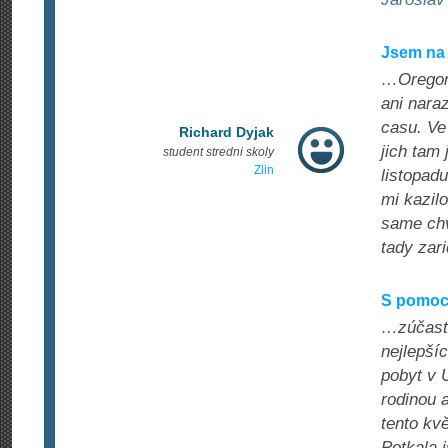
Jsem na
…Oregonu
ani nara
casu. Ve
Richard Dyjak
jich tam
student stredni skoly
Zlin
listopad
mi kazilo
same chv
tady zari
S pomocí
…zúčastn
nejlepší
pobyt v 
rodinou 
tento kv
Potkala 