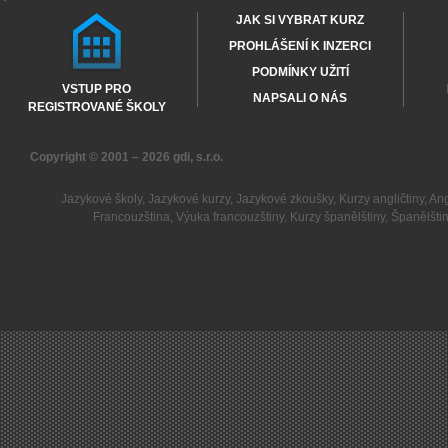
JAK SI VYBRAT KURZ
PROHLÁŠENÍ K INZERCI
PODMÍNKY UŽITÍ
VSTUP PRO
NAPSALI O NÁS
REGISTROVANÉ ŠKOLY
Copyright © 2001 – 2026
gdi, s.r.o.
Jazykové školy
,
Jazykové kurzy
,
Jazykové zkoušky
,
Kurzy angličtiny
,
Ang
Francouzština
,
Výuka francouzštiny
,
Kurzy španělštiny
,
Španělšti