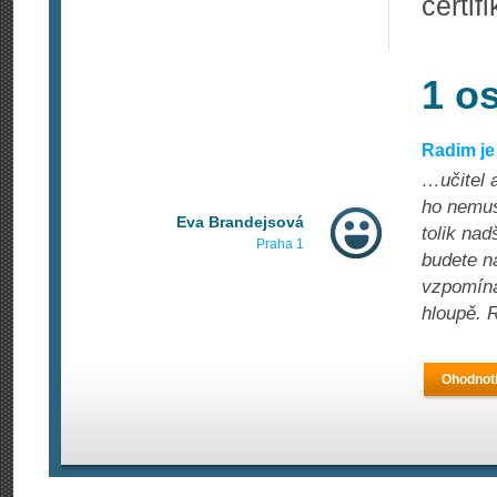
certif
1 o
Radim j
…učitel a
ho nemus
Eva Brandejsová
tolik nad
Praha 1
budete n
vzpomíná
hloupě. 
Ohodnoti