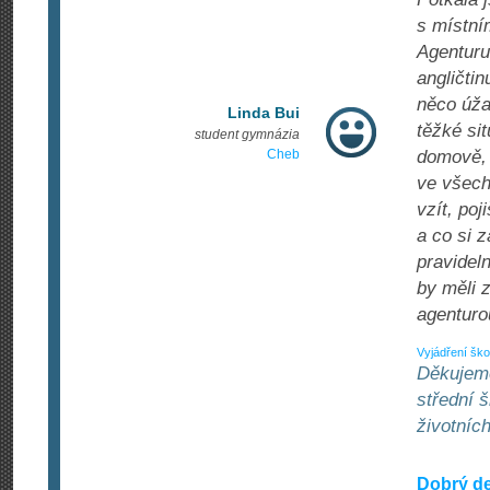
s místní
Agenturu
angličtin
něco úža
Linda Bui
těžké si
student gymnázia
Cheb
domově, 
ve všech
vzít, po
a co si 
pravidel
by měli 
agenturo
Vyjádření ško
Děkujeme
střední 
životní
Dobrý d