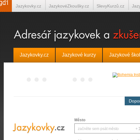
Jazykovky.cz
JazykovéZkoušky.cz
SlevyKurzů.cz
Jaz
Španělština on-line
Italština on-line
Tlumočení-Překlady.
Jazykovky.cz
Jazykové kurzy
Jazykové ško
Dopor
Město