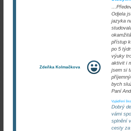
…Předevš
Odjela j
jazyka n
studovala
okamžitá
přístup 
po 5 týd
výuky tr
aktivit 
Zdeňka Kolmačkova
jsem si 
příjemný
bych slu
Paní And
Vyjádření ško
Dobrý de
vámi spo
splnění 
cesty za