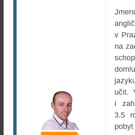
Jmen
angl
v Pra
na za
schop
domlu
jazyk
učit.
i za
3.5 r
pobyt