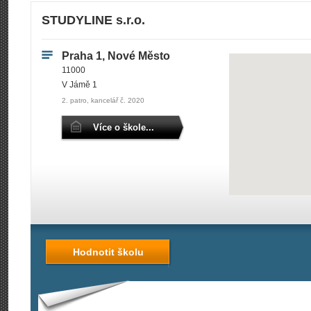
STUDYLINE s.r.o.
Praha 1, Nové Město
11000
V Jámě 1
2. patro, kancelář č. 2020
Více o škole...
Hodnotit školu