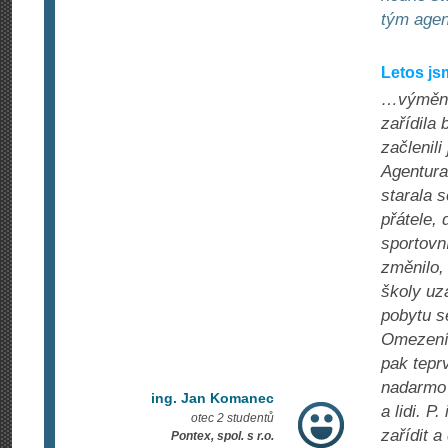
tým age
Letos js
…výměnný
zařídila
začlenili
Agentura
starala s
přátele,
sportovn
změnilo, 
školy uz
pobytu s
Omezení l
pak tepr
nadarmo 
ing. Jan Komanec
a lidi. 
otec 2 studentů
zařídit 
Pontex, spol. s r.o.