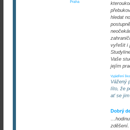
Praha
kterouko
přebukov
hledat n
postupně
neočekáv
zahraničí
vyřešit 
Studylin
Vaše stu
jejím pr
Vyjádření ško
Vážený p
líto, že 
ať se ji
Dobrý de
…hodinu 
zděšení.