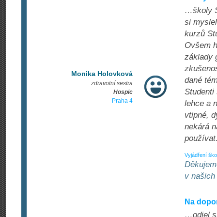
…školy S
si mysle
kurzů St
Ovšem ho
základy 
zkušenos
Monika Holovková
dané tém
zdravotní sestra
Studenti
Hospic
Praha 4
lehce a 
vtipné, d
nekárá n
používat
Vyjádření ško
Děkujeme
v našich
Na dopo
…odjel s