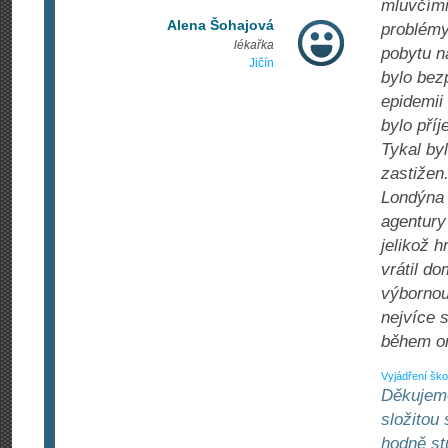
mluvčími
Alena Šohajová
problémy,
lékařka
pobytu n
Jičín
bylo bez
epidemii
bylo pří
Tykal by
zastižen
Londýna 
agentury 
jelikož 
vrátil do
výbornou
nejvíce 
během or
Vyjádření ško
Děkujeme 
složitou
hodně st