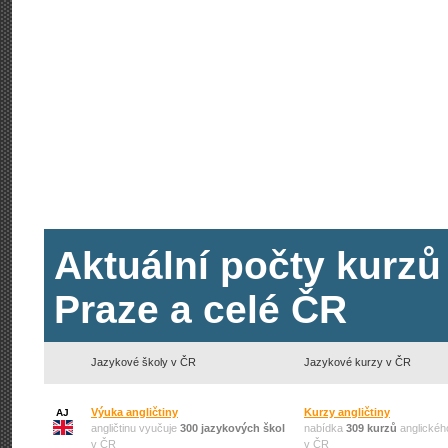
Aktuální počty kurzů
Praze a celé ČR
Jazykové školy v ČR
Jazykové kurzy v ČR
Výuka angličtiny
Kurzy angličtiny
AJ
angličtinu vyučuje
300 jazykových škol
nabídka
309 kurzů
anglickéh
v ČR
v ČR