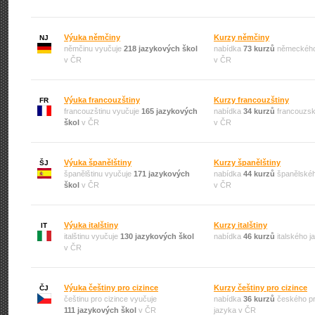
Výuka němčiny
Kurzy němčiny
NJ
němčinu vyučuje
218 jazykových škol
nabídka
73 kurzů
německého
v ČR
v ČR
Výuka francouzštiny
Kurzy francouzštiny
FR
francouzštinu vyučuje
165 jazykových
nabídka
34 kurzů
francouzsk
škol
v ČR
v ČR
Výuka španělštiny
Kurzy španělštiny
ŠJ
španělštinu vyučuje
171 jazykových
nabídka
44 kurzů
španělskéh
škol
v ČR
v ČR
Výuka italštiny
Kurzy italštiny
IT
italštinu vyučuje
130 jazykových škol
nabídka
46 kurzů
italského 
v ČR
Výuka češtiny pro cizince
Kurzy češtiny pro cizince
ČJ
češtinu pro cizince vyučuje
nabídka
36 kurzů
českého pr
111 jazykových škol
v ČR
jazyka v ČR