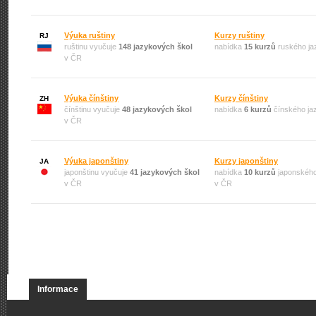
Výuka ruštiny
Kurzy ruštiny
RJ
ruštinu vyučuje
148 jazykových škol
nabídka
15 kurzů
ruského ja
v ČR
Výuka čínštiny
Kurzy čínštiny
ZH
čínštinu vyučuje
48 jazykových škol
nabídka
6 kurzů
čínského ja
v ČR
Výuka japonštiny
Kurzy japonštiny
JA
japonštinu vyučuje
41 jazykových škol
nabídka
10 kurzů
japonského
v ČR
v ČR
Informace