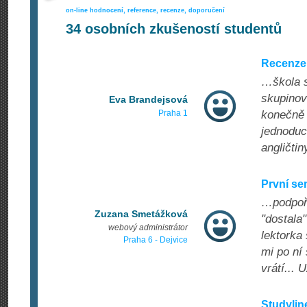
on-line hodnocení, reference, recenze, doporučení
34
osobních zkušeností studentů
Recenze 
…škola s
skupinov
Eva Brandejsová
Praha 1
konečně 
jednoduc
angličtin
První se
…podpoře
Zuzana Smetážková
"dostala"
webový administrátor
lektorka
Praha 6 - Dejvice
mi po ní
vrátí...
Studylin