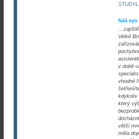
STUDYLI
Náš syn 
…zajiště
Velké Br
zařizová
pochybno
asistentk
v době v
speciali
vhodné ř
šetření/
kdykoliv
který vý
bezprobl
docházet
větší mn
měla doj