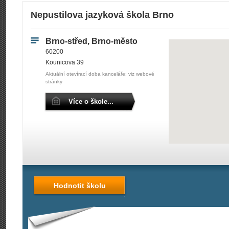
Nepustilova jazyková škola Brno
Brno-střed, Brno-město
60200
Kounicova 39
Aktuální otevírací doba kanceláře: viz webové
stránky
Více o škole...
Hodnotit školu