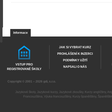
Informace
JAK SI VYBRAT KURZ
PROHLÁŠENÍ K INZERCI
PODMÍNKY UŽITÍ
VSTUP PRO
NAPSALI O NÁS
REGISTROVANÉ ŠKOLY
Copyright © 2001 – 2026
gdi, s.r.o.
Jazykové školy
,
Jazykové kurzy
,
Jazykové zkoušky
,
Kurzy angličtiny
,
Ang
Francouzština
,
Výuka francouzštiny
,
Kurzy španělštiny
,
Španělšti