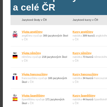
a celé ČR
Jazykové školy v ČR
Jazykové kurzy v ČR
Výuka angličtiny
Kurzy angličtiny
AJ
angličtinu vyučuje
300 jazykových škol
nabídka
309 kurzů
anglickéh
v ČR
v ČR
Výuka němčiny
Kurzy němčiny
NJ
němčinu vyučuje
218 jazykových škol
nabídka
73 kurzů
německého
v ČR
v ČR
Výuka francouzštiny
Kurzy francouzštiny
FR
francouzštinu vyučuje
165 jazykových
nabídka
34 kurzů
francouzsk
škol
v ČR
v ČR
Výuka španělštiny
Kurzy španělštiny
ŠJ
španělštinu vyučuje
171 jazykových
nabídka
44 kurzů
španělskéh
škol
v ČR
v ČR