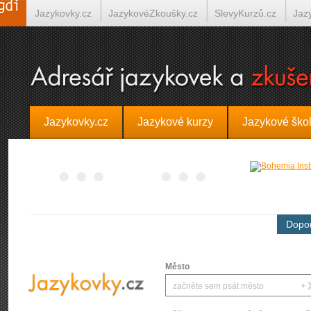
Jazykovky.cz
JazykovéZkoušky.cz
SlevyKurzů.cz
Jaz
Španělština on-line
Italština on-line
Tlumočení-Překlady.
Jazykovky.cz
Jazykové kurzy
Jazykové ško
Dopor
Město