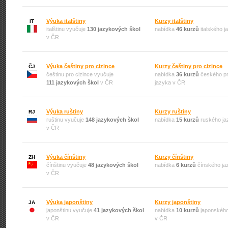
Výuka italštiny
Kurzy italštiny
IT
italštinu vyučuje
130 jazykových škol
nabídka
46 kurzů
italského 
v ČR
Výuka češtiny pro cizince
Kurzy češtiny pro cizince
ČJ
češtinu pro cizince vyučuje
nabídka
36 kurzů
českého pr
111 jazykových škol
v ČR
jazyka v ČR
Výuka ruštiny
Kurzy ruštiny
RJ
ruštinu vyučuje
148 jazykových škol
nabídka
15 kurzů
ruského ja
v ČR
Výuka čínštiny
Kurzy čínštiny
ZH
čínštinu vyučuje
48 jazykových škol
nabídka
6 kurzů
čínského ja
v ČR
Výuka japonštiny
Kurzy japonštiny
JA
japonštinu vyučuje
41 jazykových škol
nabídka
10 kurzů
japonského
v ČR
v ČR