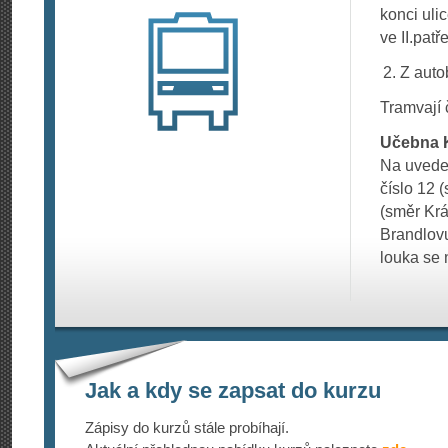
konci uli
ve II.pat
Z auto
Tramvají 
Učebna K
Na uveden
číslo 12 
(směr Krá
Brandlovu
louka se 
Jak a kdy se zapsat do kurzu
Zápisy do kurzů stále probíhají.