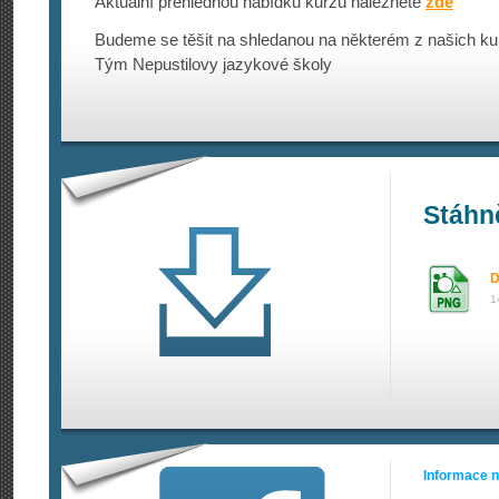
Aktuální přehlednou nabídku kurzů naleznete
zde
Budeme se těšit na shledanou na některém z našich ku
Tým Nepustilovy jazykové školy
Stáhn
D
1
Informace 