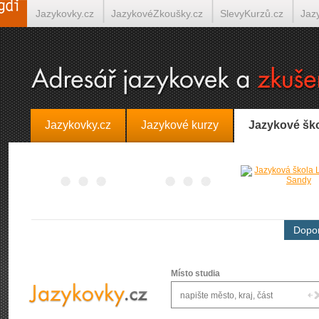
Jazykovky.cz
JazykovéZkoušky.cz
SlevyKurzů.cz
Jaz
Španělština on-line
Italština on-line
Tlumočení-Překlady.
Jazykovky.cz
Jazykové kurzy
Jazykové šk
Dopor
Místo studia