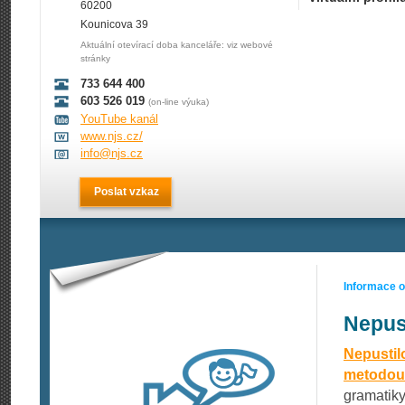
60200
Kounicova 39
Aktuální otevírací doba kanceláře: viz webové
stránky
733 644 400
603 526 019
(on-line výuka)
YouTube kanál
www.njs.cz/
info@njs.cz
Poslat vzkaz
Informace 
Nepus
Nepustil
metodou
gramatiky