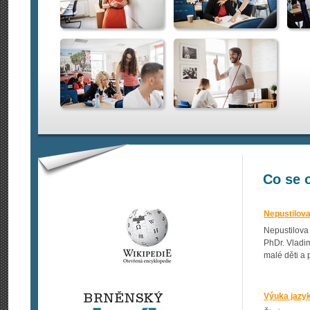
Co se 
Nepustilov
Nepustilova
PhDr. Vladim
malé děti a 
Výuka jazyk