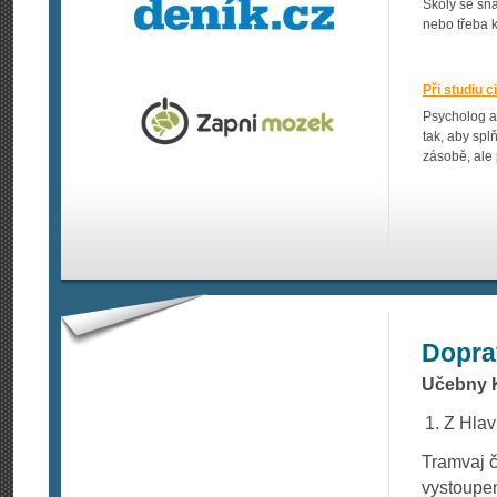
Školy se sna
nebo třeba k
Při studiu 
Psycholog a
tak, aby spl
zásobě, ale 
Dopra
Učebny K
Z Hlav
Tramvaj č
vystoupen