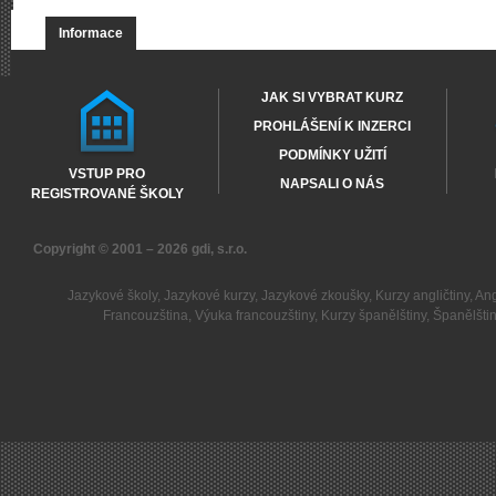
Informace
JAK SI VYBRAT KURZ
PROHLÁŠENÍ K INZERCI
PODMÍNKY UŽITÍ
VSTUP PRO
NAPSALI O NÁS
REGISTROVANÉ ŠKOLY
Copyright © 2001 – 2026
gdi, s.r.o.
Jazykové školy
,
Jazykové kurzy
,
Jazykové zkoušky
,
Kurzy angličtiny
,
Ang
Francouzština
,
Výuka francouzštiny
,
Kurzy španělštiny
,
Španělšti