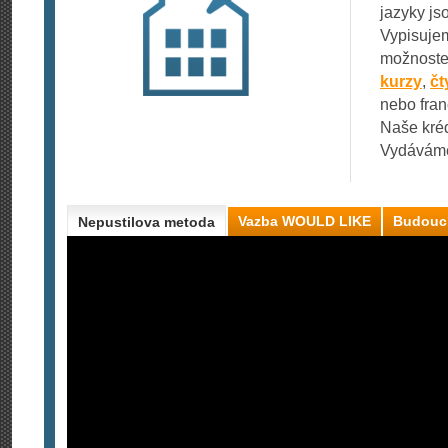
jazyky js
Vypisujem
možnoste
kurzy
,
čt
nebo fran
Naše kré
Vydáváme
Vazba WOULD LIKE
Budoucí
Nepustilova metoda