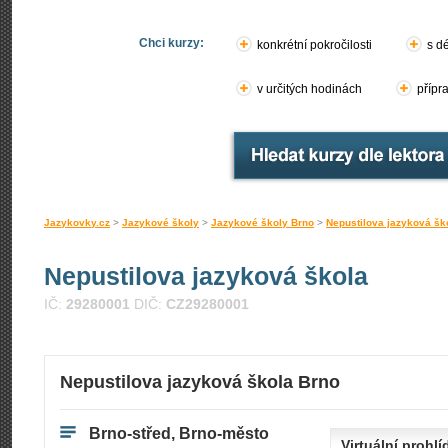
Chci kurzy:
konkrétní pokročilosti
s d
v určitých hodinách
přípr
Jazykovky.cz
>
Jazykové školy
>
Jazykové školy Brno
>
Nepustilova jazyková šk
Nepustilova jazyková škola
IČ:
29280001
DIČ:
CZ29280001
Nepustilova jazyková škola Brno
Brno-střed, Brno-město
Virtuální prohlí