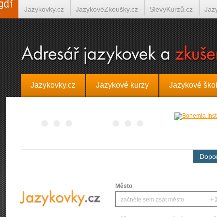
Jazykovky.cz
JazykovéZkoušky.cz
SlevyKurzů.cz
Jaz
Španělština on-line
Italština on-line
Tlumočení-Překlady.
Jazykovky.cz
Jazykové kurzy
Jazykové ško
Dopor
Město