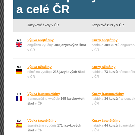
a celé ČR
Jazykové školy v ČR
Jazykové kurzy v ČR
Výuka angličtiny
Kurzy angličtiny
AJ
angličtinu vyučuje
300 jazykových škol
nabídka
309 kurzů
anglickéh
v ČR
v ČR
Výuka němčiny
Kurzy němčiny
NJ
němčinu vyučuje
218 jazykových škol
nabídka
73 kurzů
německého
v ČR
v ČR
Výuka francouzštiny
Kurzy francouzštiny
FR
francouzštinu vyučuje
165 jazykových
nabídka
34 kurzů
francouzsk
škol
v ČR
v ČR
Výuka španělštiny
Kurzy španělštiny
ŠJ
španělštinu vyučuje
171 jazykových
nabídka
44 kurzů
španělskéh
škol
v ČR
v ČR