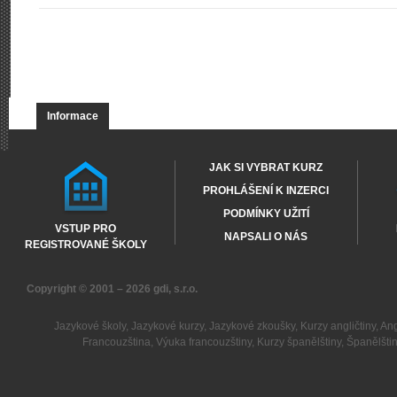
Informace
JAK SI VYBRAT KURZ
PROHLÁŠENÍ K INZERCI
PODMÍNKY UŽITÍ
VSTUP PRO
NAPSALI O NÁS
REGISTROVANÉ ŠKOLY
Copyright © 2001 – 2026
gdi, s.r.o.
Jazykové školy
,
Jazykové kurzy
,
Jazykové zkoušky
,
Kurzy angličtiny
,
Ang
Francouzština
,
Výuka francouzštiny
,
Kurzy španělštiny
,
Španělšti