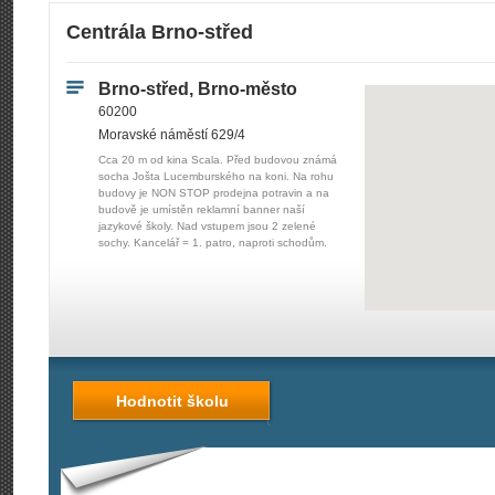
Centrála Brno-střed
Brno-střed, Brno-město
60200
Moravské náměstí 629/4
Cca 20 m od kina Scala. Před budovou známá
socha Jošta Lucemburského na koni. Na rohu
budovy je NON STOP prodejna potravin a na
budově je umístěn reklamní banner naší
jazykové školy. Nad vstupem jsou 2 zelené
sochy. Kancelář = 1. patro, naproti schodům.
Hodnotit školu