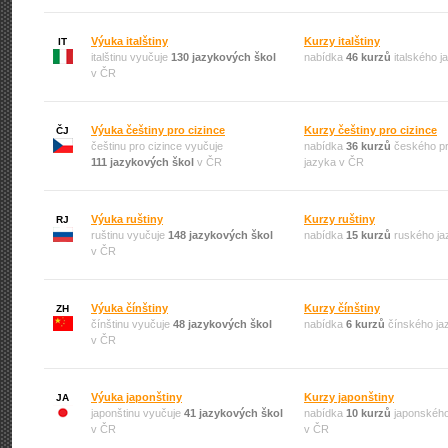
Výuka italštiny
Kurzy italštiny
IT
italštinu vyučuje
130 jazykových škol
nabídka
46 kurzů
italského 
v ČR
Výuka češtiny pro cizince
Kurzy češtiny pro cizince
ČJ
češtinu pro cizince vyučuje
nabídka
36 kurzů
českého pr
111 jazykových škol
v ČR
jazyka v ČR
Výuka ruštiny
Kurzy ruštiny
RJ
ruštinu vyučuje
148 jazykových škol
nabídka
15 kurzů
ruského ja
v ČR
Výuka čínštiny
Kurzy čínštiny
ZH
čínštinu vyučuje
48 jazykových škol
nabídka
6 kurzů
čínského ja
v ČR
Výuka japonštiny
Kurzy japonštiny
JA
japonštinu vyučuje
41 jazykových škol
nabídka
10 kurzů
japonského
v ČR
v ČR