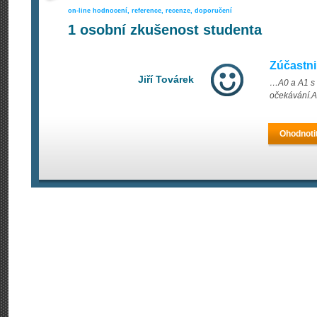
on-line hodnocení, reference, recenze, doporučení
1
osobní zkušenost studenta
Zúčastni
Jiří Továrek
…A0 a A1 s l
očekávání.At
Ohodnoti