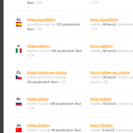
škol
v ČR
v ČR
Výuka španělštiny
Kurzy španělštiny
ŠJ
španělštinu vyučuje
171 jazykových
nabídka
44 kurzů
španělskéh
škol
v ČR
v ČR
Výuka italštiny
Kurzy italštiny
IT
italštinu vyučuje
130 jazykových škol
nabídka
46 kurzů
italského 
v ČR
Výuka češtiny pro cizince
Kurzy češtiny pro cizince
ČJ
češtinu pro cizince vyučuje
nabídka
36 kurzů
českého pr
111 jazykových škol
v ČR
jazyka v ČR
Výuka ruštiny
Kurzy ruštiny
RJ
ruštinu vyučuje
148 jazykových škol
nabídka
15 kurzů
ruského ja
v ČR
Výuka čínštiny
Kurzy čínštiny
ZH
čínštinu vyučuje
48 jazykových škol
nabídka
6 kurzů
čínského ja