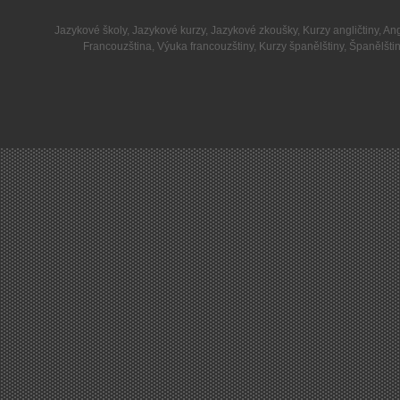
Jazykové školy
,
Jazykové kurzy
,
Jazykové zkoušky
,
Kurzy angličtiny
,
Ang
Francouzština
,
Výuka francouzštiny
,
Kurzy španělštiny
,
Španělšti