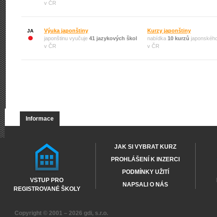
v ČR
Výuka japonštiny
Kurzy japonštiny
JA
japonštinu vyučuje
41 jazykových škol
nabídka
10 kurzů
japonského
v ČR
v ČR
Informace
JAK SI VYBRAT KURZ
PROHLÁŠENÍ K INZERCI
PODMÍNKY UŽITÍ
VSTUP PRO
NAPSALI O NÁS
REGISTROVANÉ ŠKOLY
Copyright © 2001 – 2026
gdi, s.r.o.