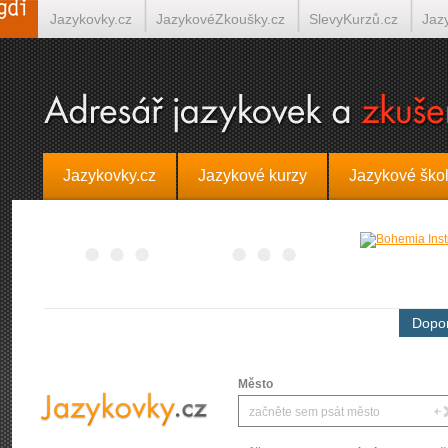
Jazykovky.cz
JazykovéZkoušky.cz
SlevyKurzů.cz
Jaz
Španělština on-line
Italština on-line
Tlumočení-Překlady.
Jazykovky.cz
Jazykové kurzy
Jazykové ško
Dopor
Město