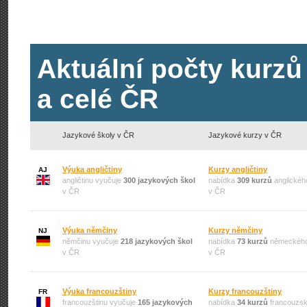
Aktuální počty kurzů
a celé ČR
Jazykové školy v ČR
Jazykové kurzy v ČR
Výuka angličtiny
Kurzy angličtiny
AJ
angličtinu vyučuje
300 jazykových škol
nabídka
309 kurzů
anglickéh
v ČR
v ČR
Výuka němčiny
Kurzy němčiny
NJ
němčinu vyučuje
218 jazykových škol
nabídka
73 kurzů
německého
v ČR
v ČR
Výuka francouzštiny
Kurzy francouzštiny
FR
francouzštinu vyučuje
165 jazykových
nabídka
34 kurzů
francouzsk