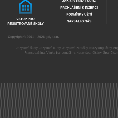
JAK SI VYBRAT KURZ
PROHLÁŠENÍ K INZERCI
PODMÍNKY UŽITÍ
VSTUP PRO
NAPSALI O NÁS
REGISTROVANÉ ŠKOLY
Copyright © 2001 – 2026
gdi, s.r.o.
Jazykové školy
,
Jazykové kurzy
,
Jazykové zkoušky
,
Kurzy angličtiny
,
Ang
Francouzština
,
Výuka francouzštiny
,
Kurzy španělštiny
,
Španělšti