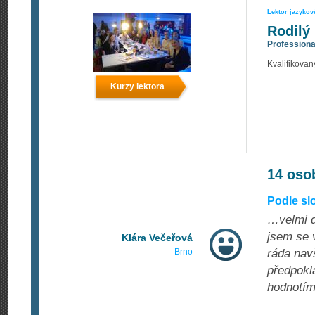
Lektor jazyko
Rodilý
Professiona
Kvalifikovan
Kurzy lektora
14 oso
Podle sl
…velmi d
jsem se 
Klára Večeřová
Brno
ráda nav
předpokl
hodnotím