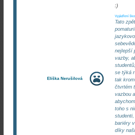
:)
Vyjádření ško
Tato zpět
pomaturi
jazykovo
sebevědo
nejlepší
vazby, a
studentů
se týká 
Eliška Nerušilová
tak krom
čtvrtém 
vazbou a
abychom 
toho s n
studenti
bariéry v
díky naš