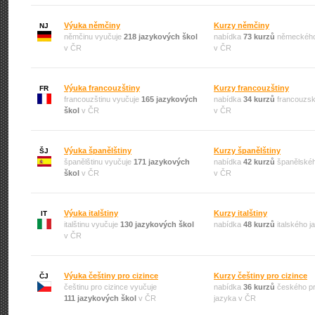
Výuka němčiny
Kurzy němčiny
NJ
němčinu vyučuje
218 jazykových škol
nabídka
73 kurzů
německého
v ČR
v ČR
Výuka francouzštiny
Kurzy francouzštiny
FR
francouzštinu vyučuje
165 jazykových
nabídka
34 kurzů
francouzsk
škol
v ČR
v ČR
Výuka španělštiny
Kurzy španělštiny
ŠJ
španělštinu vyučuje
171 jazykových
nabídka
42 kurzů
španělskéh
škol
v ČR
v ČR
Výuka italštiny
Kurzy italštiny
IT
italštinu vyučuje
130 jazykových škol
nabídka
48 kurzů
italského 
v ČR
Výuka češtiny pro cizince
Kurzy češtiny pro cizince
ČJ
češtinu pro cizince vyučuje
nabídka
36 kurzů
českého pr
111 jazykových škol
v ČR
jazyka v ČR