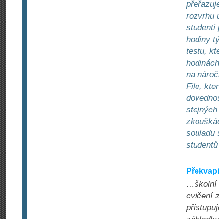
přeřazuj
rozvrhu 
studenti 
hodiny t
testu, kt
hodinách
na nároč
File, kte
dovednos
stejných
zkouškác
souladu 
studentů 
Překvapi
…školní 
cvičení 
přistupu