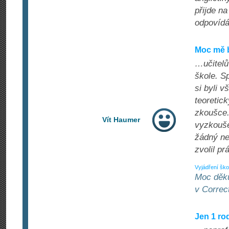
přijde n
odpovíd
Moc mě b
…učitelů
škole. S
si byli v
teoretic
zkoušce.
Vít Haumer
vyzkouše
žádný ne
zvolil pr
Vyjádření ško
Moc děku
v Correc
Jen 1 ro