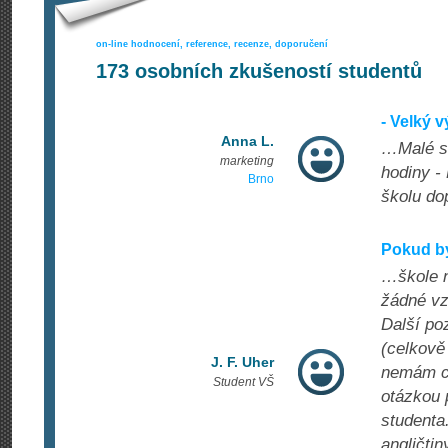
on-line hodnocení, reference, recenze, doporučení
173
osobních zkušeností studentů
- Velký 
Anna L.
…Malé sk
marketing
hodiny -
Brno
školu do
Pokud by
…škole n
žádné vzd
Další po
(celkově
J. F. Uher
nemám co
Student VŠ
otázkou p
studenta
angličtin