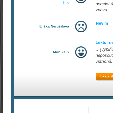
Brno
domácí úk
znovu
Nevim
Eliška Nerušilová
Lektor n
…(vyplňuj
Monika K
neposoud
vstřícná,
Ukázat d