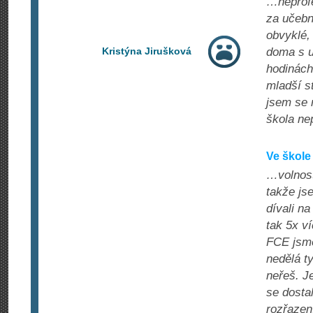
…neprofe
za učebn
obvyklé,
Kristýna Jirušková
doma s u
hodinách
mladší s
jsem se 
škola ne
Ve škole
…volnost
takže js
dívali n
tak 5x ví
FCE jsme
nedělá t
neřeš. J
se dosta
rozřazení