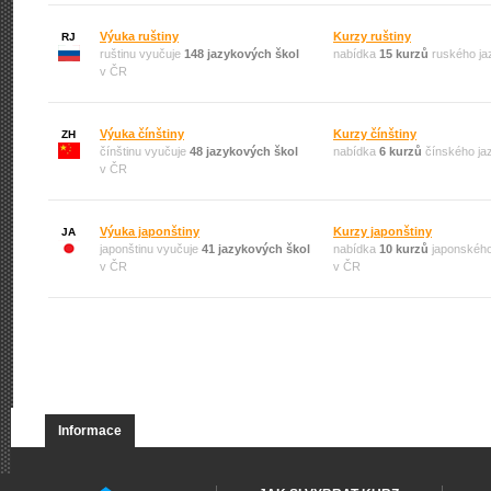
Výuka ruštiny
Kurzy ruštiny
RJ
ruštinu vyučuje
148 jazykových škol
nabídka
15 kurzů
ruského ja
v ČR
Výuka čínštiny
Kurzy čínštiny
ZH
čínštinu vyučuje
48 jazykových škol
nabídka
6 kurzů
čínského ja
v ČR
Výuka japonštiny
Kurzy japonštiny
JA
japonštinu vyučuje
41 jazykových škol
nabídka
10 kurzů
japonského
v ČR
v ČR
Informace