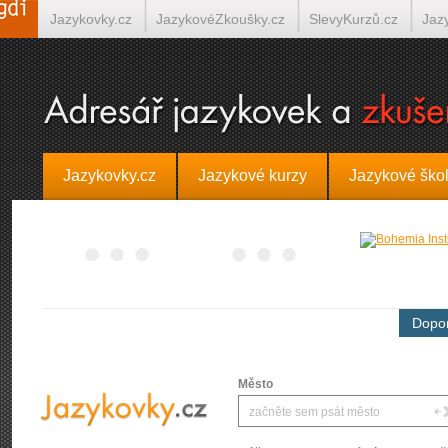
Jazykovky.cz
JazykovéZkoušky.cz
SlevyKurzů.cz
Jaz
Španělština on-line
Italština on-line
Tlumočení-Překlady.
Jazykovky.cz
Jazykové kurzy
Jazykové ško
Dopor
Město