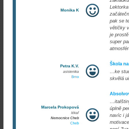
základku
Lektorka
Monika K
začátečn
pak se te
větičky 
je prost
super pa
atmosfér
Škola na
Petra K.V.
…ke stud
asistentka
Brno
skvělá uč
Absolvov
…italšti
Marcela Prokopová
úplně per
lékař
navíc i 
Nemocnice Cheb
motivace
Cheb