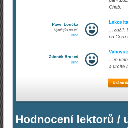
paní Zuz
Cheb.
Lekce ita
Pavel Loučka
…zažil, 
Vyučující na VŠ
Brno
na Corre
Vyhovuje
Zdeněk Brokeš
…je velm
Brno
a urcite
Ukázat da
Hodnocení lektorů / 