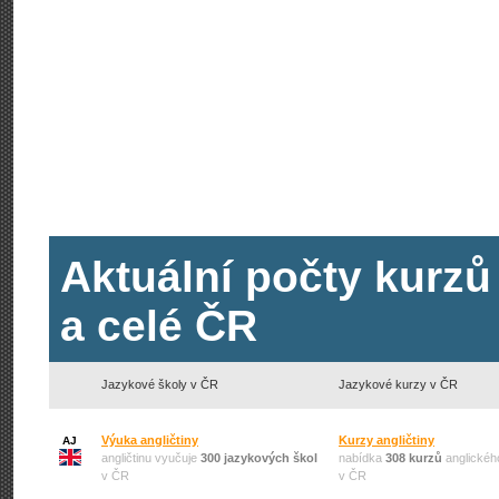
Aktuální počty kurzů
a celé ČR
Jazykové školy v ČR
Jazykové kurzy v ČR
Výuka angličtiny
Kurzy angličtiny
AJ
angličtinu vyučuje
300 jazykových škol
nabídka
308 kurzů
anglickéh
v ČR
v ČR