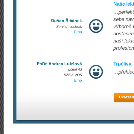
Naše lek
…perfektn
sebe nav
Dušan Řičánek
výborně 
Servisní technik
Brno
dostanem
naší lekt
profesion
PhDr. Andrea Lukšová
Trpělivý
učitel AJ
…přehlede
SZŠ a VOŠ
Brno
Ukázat d