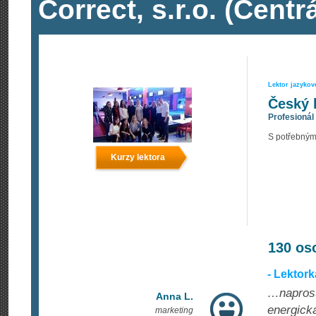
Correct, s.r.o. (Centr
Lektor jazyko
Český 
Profesionál
S potřebným
Kurzy lektora
130 os
- Lektor
…naprostá
Anna L.
energická
marketing