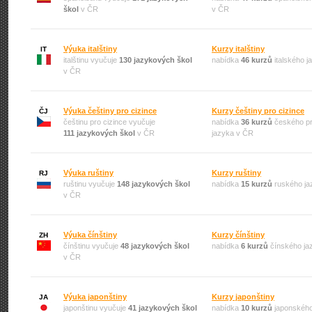
škol
v ČR
v ČR
Výuka italštiny
Kurzy italštiny
IT
italštinu vyučuje
130 jazykových škol
nabídka
46 kurzů
italského 
v ČR
Výuka češtiny pro cizince
Kurzy češtiny pro cizince
ČJ
češtinu pro cizince vyučuje
nabídka
36 kurzů
českého pr
111 jazykových škol
v ČR
jazyka v ČR
Výuka ruštiny
Kurzy ruštiny
RJ
ruštinu vyučuje
148 jazykových škol
nabídka
15 kurzů
ruského ja
v ČR
Výuka čínštiny
Kurzy čínštiny
ZH
čínštinu vyučuje
48 jazykových škol
nabídka
6 kurzů
čínského ja
v ČR
Výuka japonštiny
Kurzy japonštiny
JA
japonštinu vyučuje
41 jazykových škol
nabídka
10 kurzů
japonského