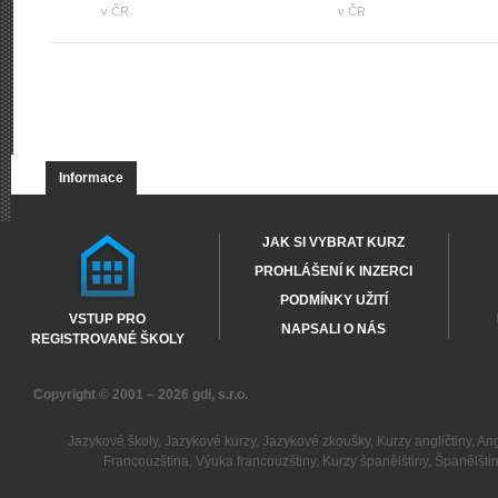
v ČR
v ČR
Informace
JAK SI VYBRAT KURZ
PROHLÁŠENÍ K INZERCI
PODMÍNKY UŽITÍ
VSTUP PRO
NAPSALI O NÁS
REGISTROVANÉ ŠKOLY
Copyright © 2001 – 2026
gdi, s.r.o.
Jazykové školy
,
Jazykové kurzy
,
Jazykové zkoušky
,
Kurzy angličtiny
,
Ang
Francouzština
,
Výuka francouzštiny
,
Kurzy španělštiny
,
Španělšti