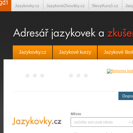
Jazykovky.cz
JazykovéZkoušky.cz
SlevyKurzů.cz
Jaz
Španělština on-line
Italština on-line
Tlumočení-Překlady.
Jazykovky.cz
Jazykové kurzy
Jazykové ško
Dopor
Město