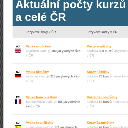
Aktuální počty kurzů
a celé ČR
Jazykové školy v ČR
Jazykové kurzy v ČR
Výuka angličtiny
Kurzy angličtiny
AJ
angličtinu vyučuje
300 jazykových škol
nabídka
309 kurzů
anglickéh
v ČR
v ČR
Výuka němčiny
Kurzy němčiny
NJ
němčinu vyučuje
218 jazykových škol
nabídka
73 kurzů
německého
v ČR
v ČR
Výuka francouzštiny
Kurzy francouzštiny
FR
francouzštinu vyučuje
165 jazykových
nabídka
34 kurzů
francouzsk
škol
v ČR
v ČR
Výuka španělštiny
Kurzy španělštiny
ŠJ
španělštinu vyučuje
171 jazykových
nabídka
47 kurzů
španělskéh