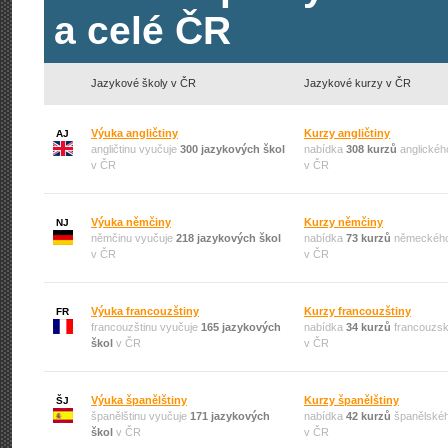
a celé ČR
Jazykové školy v ČR
Jazykové kurzy v ČR
Výuka angličtiny
Kurzy angličtiny
AJ
angličtinu vyučuje
300 jazykových škol
nabídka
308 kurzů
anglickéh
v ČR
v ČR
Výuka němčiny
Kurzy němčiny
NJ
němčinu vyučuje
218 jazykových škol
nabídka
73 kurzů
německého
v ČR
v ČR
Výuka francouzštiny
Kurzy francouzštiny
FR
francouzštinu vyučuje
165 jazykových
nabídka
34 kurzů
francouzsk
škol
v ČR
v ČR
Výuka španělštiny
Kurzy španělštiny
ŠJ
španělštinu vyučuje
171 jazykových
nabídka
42 kurzů
španělskéh
škol
v ČR
v ČR