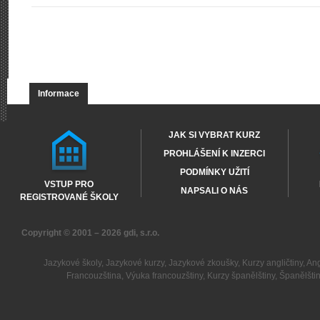
Informace
JAK SI VYBRAT KURZ
PROHLÁŠENÍ K INZERCI
PODMÍNKY UŽITÍ
VSTUP PRO
NAPSALI O NÁS
REGISTROVANÉ ŠKOLY
Copyright © 2001 – 2026
gdi, s.r.o.
Jazykové školy
,
Jazykové kurzy
,
Jazykové zkoušky
,
Kurzy angličtiny
,
Ang
Francouzština
,
Výuka francouzštiny
,
Kurzy španělštiny
,
Španělšti