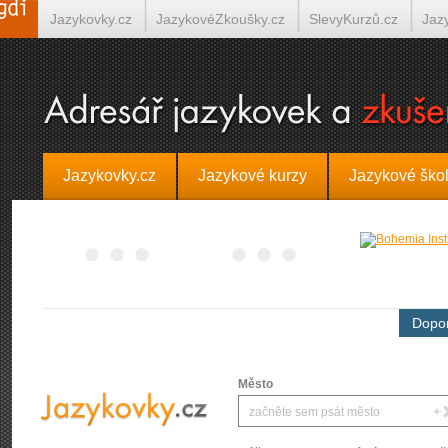
Jazykovky.cz
JazykovéZkoušky.cz
SlevyKurzů.cz
Jaz
Španělština on-line
Italština on-line
Tlumočení-Překlady.
Jazykovky.cz
Jazykové kurzy
Jazykové ško
Dopor
Město