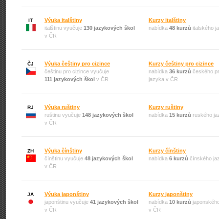
Výuka italštiny
Kurzy italštiny
IT
italštinu vyučuje
130 jazykových škol
nabídka
48 kurzů
italského 
v ČR
Výuka češtiny pro cizince
Kurzy češtiny pro cizince
ČJ
češtinu pro cizince vyučuje
nabídka
36 kurzů
českého pr
111 jazykových škol
v ČR
jazyka v ČR
Výuka ruštiny
Kurzy ruštiny
RJ
ruštinu vyučuje
148 jazykových škol
nabídka
15 kurzů
ruského ja
v ČR
Výuka čínštiny
Kurzy čínštiny
ZH
čínštinu vyučuje
48 jazykových škol
nabídka
6 kurzů
čínského ja
v ČR
Výuka japonštiny
Kurzy japonštiny
JA
japonštinu vyučuje
41 jazykových škol
nabídka
10 kurzů
japonského
v ČR
v ČR