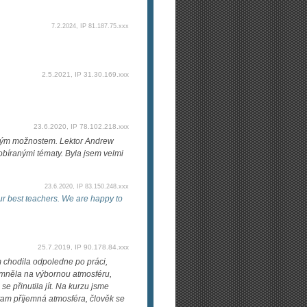
7.2.2024, IP 81.187.75.xxx
2.5.2021, IP 31.30.169.xxx
23.6.2020, IP 78.102.218.xxx
vým možnostem. Lektor Andrew
probíranými tématy. Byla jsem velmi
23.6.2020, IP 83.150.248.xxx
ur best teachers. We are happy to
25.7.2019, IP 90.178.84.xxx
m chodila odpoledne po práci,
pomněla na výbornou atmosféru,
se přinutila jít. Na kurzu jsme
 tam příjemná atmosféra, člověk se