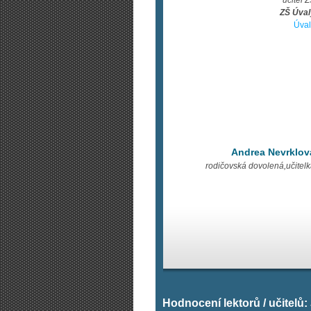
učitel 
ZŠ Úval
Úval
Andrea Nevrklov
rodičovská dovolená,učitel
Hodnocení lektorů / učitelů