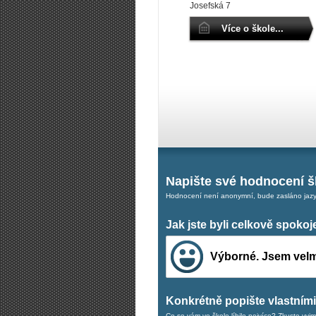
Josefská 7
Více o škole...
Napište své hodnocení š
Hodnocení není anonymní, bude zasláno jazyk
Jak jste byli celkově spoko
Výborné. Jsem velm
Konkrétně popište vlastními 
Co se vám ve škole líbilo nejvíce? Zkuste vyjm