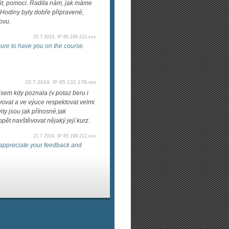
řit, pomoci. Radila nám, jak máme
 Hodiny byly dobře připravené,
novu.
25.7.2019, IP 85.199.212.xxx
ure to have you on the course.
20.7.2019, IP 85.132.178.xxx
sem kdy poznala (v potaz beru i
ovat a ve výuce respektovat velmi
ty jsou jak přínosné,tak
pět navštěvovat nějaký její kurz.
21.7.2019, IP 85.199.212.xxx
 appreciate your feedback and