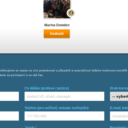
Marina Dowden
Hodnotit
ebujeme se zeptat na více podrobností a případně si autentičnost Vašeho hodnocení prověřit k
ujeme za pochopení a za váš čas.
Co děláte (profese / pozice)
Druh kurzu
Telefon (pro ověření, nebude zveřejněn)
E-mail, kd
Jazyk
*
Poznámka 