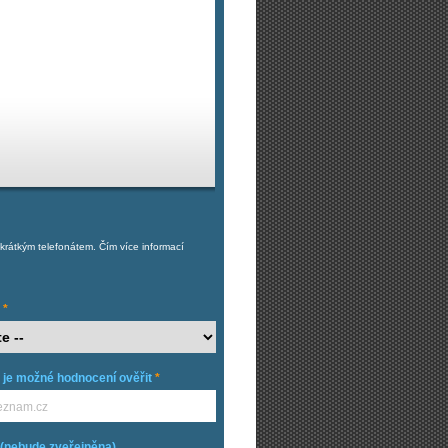
rátkým telefonátem. Čím více informací
*
e je možné hodnocení ověřit
*
(nebude zveřejněna)