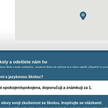
koly a odešlete nám ho
ové škole a bude zveřejněno. Jazyková škola má možnost se k němu vyjádřit, případně ho použ
jeni s jazykovou školou?
i spokojen/spokojena, doporučuji a známkuji za 1.
slovy svoji zkušenost se školou. Inspirujte se otázkami:
enovat 3 největší pozitiva školy. • Jak byste popsali atmosféru ve škole? • Jaký byl přístup zamě