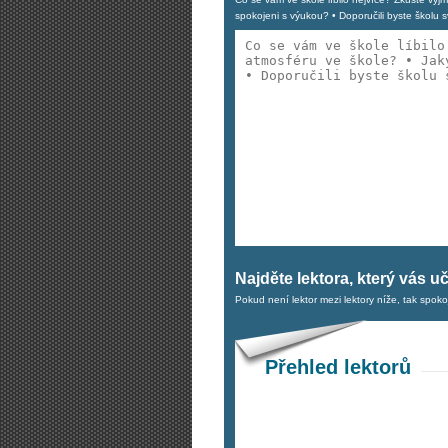
spokojeni s výukou? • Doporučili byste škol
Najděte lektora, který vás u
Pokud není lektor mezi lektory níže, tak spok
Přehled lektorů