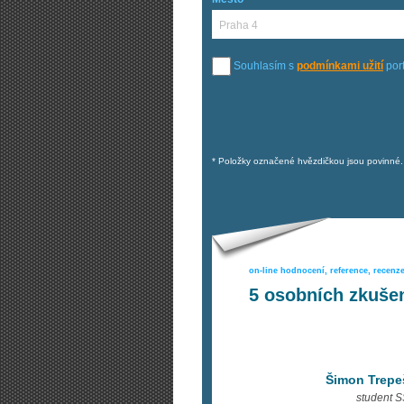
Souhlasím s
podmínkami užití
port
* Položky označené hvězdičkou jsou povinné.
on-line hodnocení, reference, recenz
5
osobních zkušen
Šimon Trepe
student 