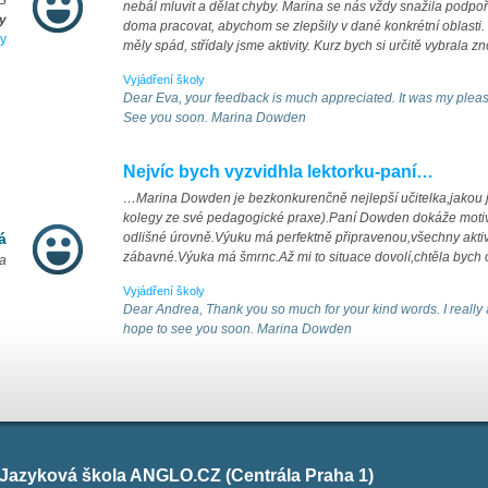
ZŠ
nebál mluvit a dělat chyby. Marina se nás vždy snažila podpo
y
doma pracovat, abychom se zlepšily v dané konkrétní oblasti.
y
měly spád, střídaly jsme aktivity. Kurz bych si určitě vybrala z
Vyjádření školy
Dear Eva, your feedback is much appreciated. It was my pleas
See you soon. Marina Dowden
Nejvíc bych vyzvidhla lektorku-paní…
…Marina Dowden je bezkonkurenčně nejlepší učitelka,jakou j
kolegy ze své pedagogické praxe).Paní Dowden dokáže motiv
á
odlišné úrovně.Výuku má perfektně připravenou,všechny aktivi
zábavné.Výuka má šmrnc.Až mi to situace dovolí,chtěla bych o
ka
Vyjádření školy
Dear Andrea, Thank you so much for your kind words. I really
hope to see you soon. Marina Dowden
: Jazyková škola ANGLO.CZ (Centrála Praha 1)