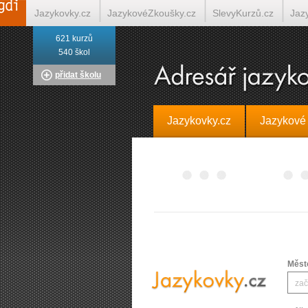
Jazykovky.cz
JazykovéZkoušky.cz
SlevyKurzů.cz
Jaz
621 kurzů
Italština on-line
Tlumočení-Překlady.cz
Překládá.cz
T
540 škol
přidat školu
Jazykovky.cz
Jazykové
Měst