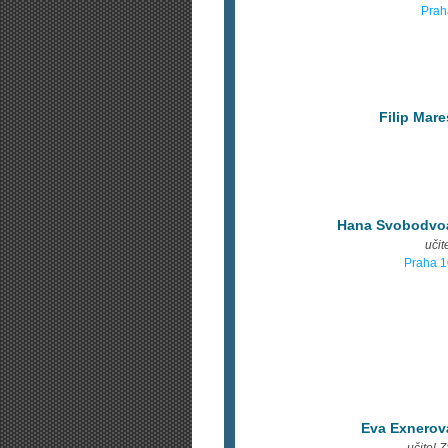
Prah
Filip Mare
Hana Svobodvo
učit
Praha 1
Eva Exnerov