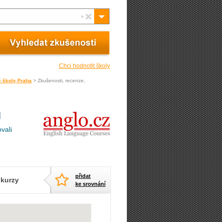
Chci hodnotit školy
é školy Praha
> Zkušenosti, recenze,
ů
vali
přidat
 kurzy
ke srovnání