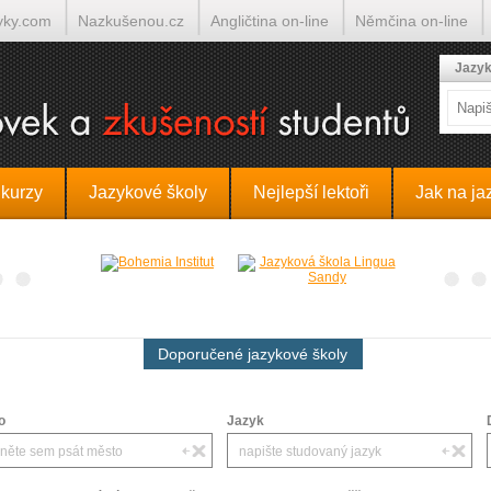
yky.com
Nazkušenou.cz
Angličtina on-line
Němčina on-line
lumočí.cz
Jazyk
 kurzy
Jazykové školy
Nejlepší lektoři
Jak na ja
Doporučené jazykové školy
o
Jazyk