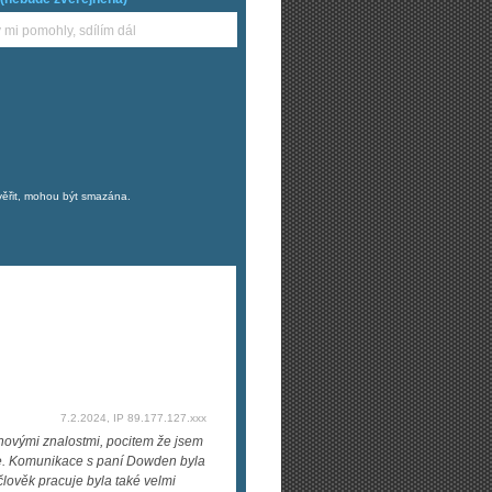
věřit, mohou být smazána.
7.2.2024, IP 89.177.127.xxx
novými znalostmi, pocitem že jsem
éře. Komunikace s paní Dowden byla
 člověk pracuje byla také velmi