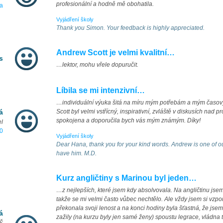
profesionální a hodně mě obohatila.
a
Vyjádření školy
Thank you Simon. Your feedback is highly appreciated.
Andrew Scott je velmi kvalitní…
s
…lektor, mohu vřele dopuručit.
Líbila se mi intenzivní…
…individuální výuka šitá na míru mým potřebám a mým časo
á
Scott byl velmi vstřícný, inspirativní, zvláště v diskusích nad 
spokojena a doporučila bych vás mým známým. Díky!
el
0
Vyjádření školy
Dear Hana, thank you for your kind words. Andrew is one of o
have him. M.D.
Kurz angličtiny s Marinou byl jeden…
…z nejlepších, které jsem kdy absolvovala. Na angličtinu jse
takže se mi velmi často vůbec nechtělo. Ale vždy jsem si vz
překonala svoji lenost a na konci hodiny byla šťastná, že jsem 
á
zažily (na kurzu byly jen samé ženy) spoustu legrace, vládna