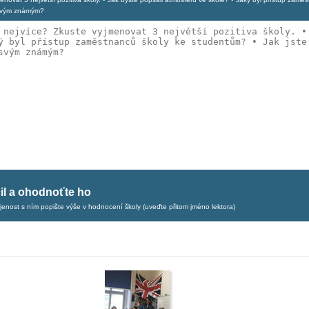
u svým známým?
čil a ohodnoťte ho
ojenost s ním popište výše v hodnocení školy (uveďte přitom jméno lektora)