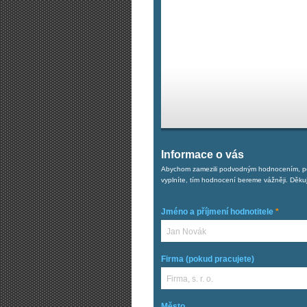
Informace o vás
Abychom zamezili podvodným hodnocením, potř
vyplníte, tím hodnocení bereme vážněji. Děk
Jméno a příjmení hodnotitele
*
Firma (pokud pracujete)
Město