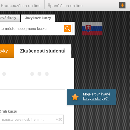
Francouzština on-line
Španělština on-line
ové školy
Jazykové kurzy
zyky
Zkušenosti studentů
Moje srovnávané
kurzy a školy
(0)
Druh kurzu