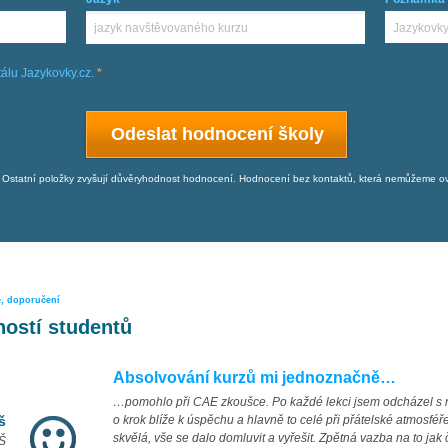
álu Jazykovky.cz.
*
 Ostatní položky zvyšují důvěryhodnost hodnocení. Hodnocení bez kontaktů, která nemůžeme o
e, doporučení
ostí studentů
Absolvování kurzů mi jednoznačně…
…pomohlo při CAE zkoušce. Po každé lekci jsem odcházel s 
š
o krok blíže k úspěchu a hlavně to celé při přátelské atmosf
skvělá, vše se dalo domluvit a vyřešit. Zpětná vazba na to jak
SŠ