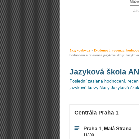
Můžet
Jazykovky.cz
>
Zkušenosti, recenze, hodnoce
hodnocení a reference jazykové školy: Jazykov
Jazyková škola 
Poslední zaslaná hodnocení, recenz
jazykové kurzy školy Jazyková šk
Centrála Praha 1
Praha 1, Malá Strana
11800