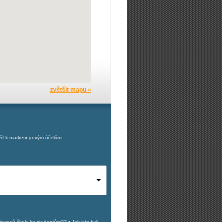
zvětšit mapu »
ít k marketingovým účelům.
stnanců školy ke studentům?? • Jak jste byli