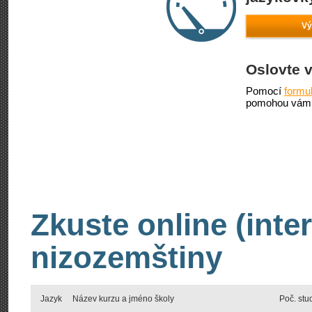
Vý
Oslovte 
Pomocí
formu
pomohou vám 
Zkuste online (inte
nizozemštiny
Jazyk
Název kurzu a jméno školy
Poč. stu