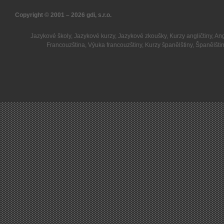
Copyright © 2001 – 2026
gdi, s.r.o.
Jazykové školy
,
Jazykové kurzy
,
Jazykové zkoušky
,
Kurzy angličtiny
,
Ang
Francouzština
,
Výuka francouzštiny
,
Kurzy španělštiny
,
Španělšti