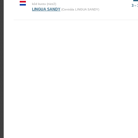
kód kurzu (nizz2)
3 –
LINGUA SANDY
(Centrála LINGUA SANDY)