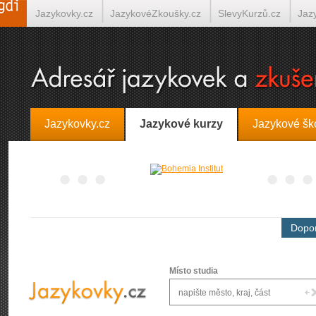
Jazykovky.cz
JazykovéZkoušky.cz
SlevyKurzů.cz
Jaz
Španělština on-line
Italština on-line
Tlumočení-Překlady.
Jazykovky.cz
Jazykové kurzy
Jazykové šk
Dopor
Místo studia