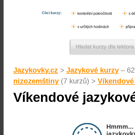
Chci kurzy:
konkrétní pokročilosti
s d
v určitých hodinách
přípr
Jazykovky.cz
>
Jazykové kurzy
– 62
nizozemštiny
(7 kurzů) >
Víkendové 
Víkendové jazykové
Hmmm... 
jazykovky