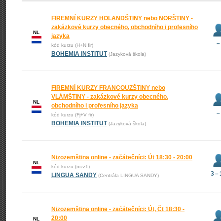
FIREMNÍ KURZY HOLANDŠTINY nebo NORŠTINY -
zakázkové kurzy obecného, obchodního i profesního
NL
jazyka
–
kód kurzu (H+N fir)
BOHEMIA INSTITUT
(Jazyková škola)
FIREMNÍ KURZY FRANCOUZŠTINY nebo
VLÁMŠTINY - zakázkové kurzy obecného,
NL
obchodního i profesního jazyka
–
kód kurzu (Fj+V fir)
BOHEMIA INSTITUT
(Jazyková škola)
Nizozemština online - začátečníci: Út 18:30 - 20:00
NL
kód kurzu (nizz1)
3 –
LINGUA SANDY
(Centrála LINGUA SANDY)
Nizozemština online - začátečníci: Út, Čt 18:30 -
20:00
NL