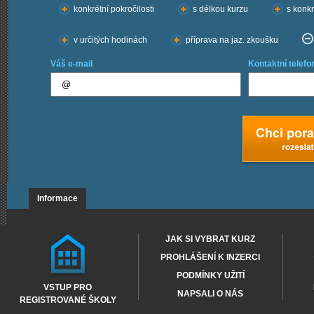
konkrétní pokročilosti
s délkou kurzu
s konkr
v určitých hodinách
příprava na jaz. zkoušku
Váš e-mail
Kontaktní telefo
Informace
JAK SI VYBRAT KURZ
PROHLÁŠENÍ K INZERCI
PODMÍNKY UŽITÍ
VSTUP PRO
NAPSALI O NÁS
REGISTROVANÉ ŠKOLY