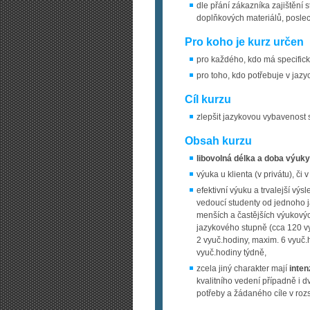
dle přání zákazníka zajištění st
doplňkových materiálů, posle
Pro koho je kurz určen
pro každého, kdo má specific
pro toho, kdo potřebuje v jazy
Cíl kurzu
zlepšit jazykovou vybavenost 
Obsah kurzu
libovolná délka a doba výuky 
výuka u klienta (v privátu), či v
efektivní výuku a trvalejší výs
vedoucí studenty od jednoho j
menších a častějších výukov
jazykového stupně (cca 120 v
2 vyuč.hodiny, maxim. 6 vyuč
vyuč.hodiny týdně,
zcela jiný charakter mají
inten
kvalitního vedení případně i d
potřeby a žádaného cíle v ro