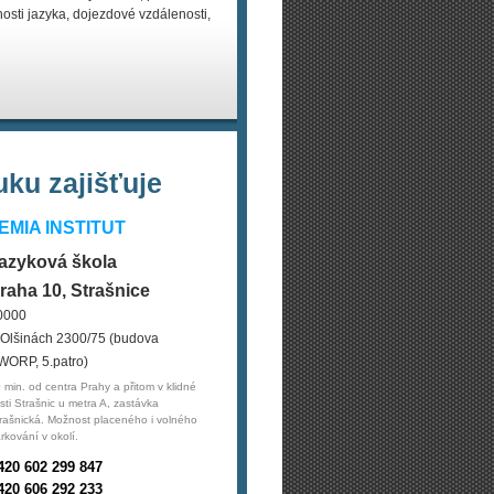
osti jazyka, dojezdové vzdálenosti,
ku zajišťuje
MIA INSTITUT
azyková škola
raha 10, Strašnice
0000
 Olšinách 2300/75 (budova
WORP, 5.patro)
 min. od centra Prahy a přitom v klidné
sti Strašnic u metra A, zastávka
rašnická. Možnost placeného i volného
rkování v okolí.
420 602 299 847
420 606 292 233