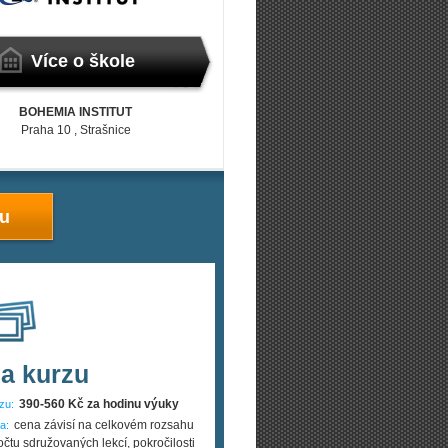
Více o škole
BOHEMIA INSTITUT
Praha 10
, Strašnice
zu
a kurzu
390-560 Kč za hodinu výuky
zu:
cena závisí na celkovém rozsahu
a:
očtu sdružovaných lekcí, pokročilosti