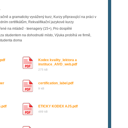
y
čně a gramaticky vyvážený kurz, Kurzy připravující na práci v
dním certifikátům, Rekvalifikační jazykové kurzy
ené na mládež - teenagery (15+), Pro dospělé
 za studentem na dohodnuté místo, Výuka probíhá ve firmě,
 studenta doma
pdf
Kodex kvality_lektora a
instituce_AIVD_web.pdf
275 kB
ner
certification_label.pdf
9 kB
.pdf
ETICKY KODEX AJS.pdf
489 kB