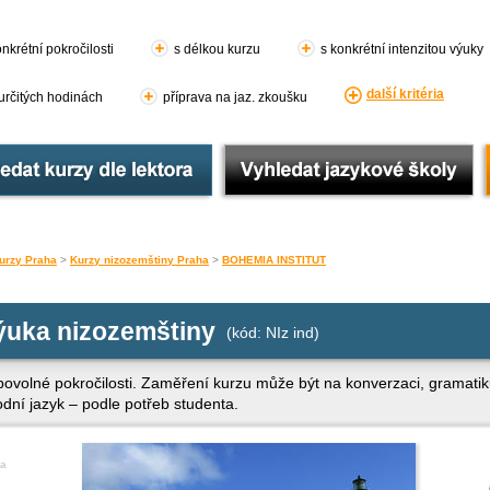
nkrétní pokročilosti
s délkou kurzu
s konkrétní intenzitou výuky
další kritéria
 určitých hodinách
příprava na jaz. zkoušku
urzy Praha
>
Kurzy nizozemštiny Praha
>
BOHEMIA INSTITUT
výuka nizozemštiny
(kód: NIz ind)
libovolné pokročilosti. Zaměření kurzu může být na konverzaci, gramati
odní jazyk – podle potřeb studenta.
a