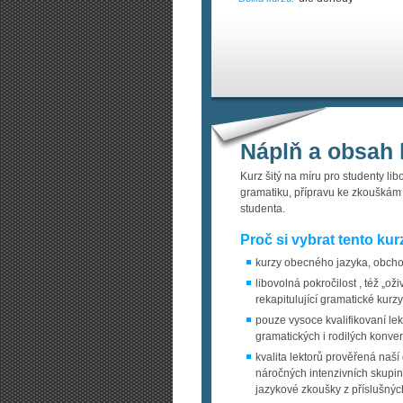
Náplň a obsah 
Kurz šitý na míru pro studenty li
gramatiku, přípravu ke zkouškám 
studenta.
Proč si vybrat tento kur
kurzy obecného jazyka, obcho
libovolná pokročilost , též „oži
rekapitulující gramatické kurzy
pouze vysoce kvalifikovaní lek
gramatických i rodilých konve
kvalita lektorů prověřená naší
náročných intenzivních skupin
jazykové zkoušky z příslušnýc