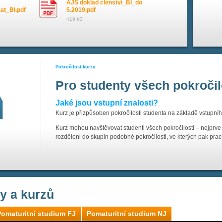
AJS doklad clenstvi_BI_do
kat_BI.pdf
5.2019.pdf
419 kB
Pokročilost kurzu
Pro studenty všech pokročil
Jaké jsou vstupní znalosti?
Kurz je přizpůsoben pokročilosti studenta na základě vstupníh
Kurz mohou navštěvovat studenti všech pokročilostí – nejprve
rozděleni do skupin podobné pokročilosti, ve kterých pak pracu
ly a kurzů
Pomaturitní studium FJ
Pomaturitní studium NJ