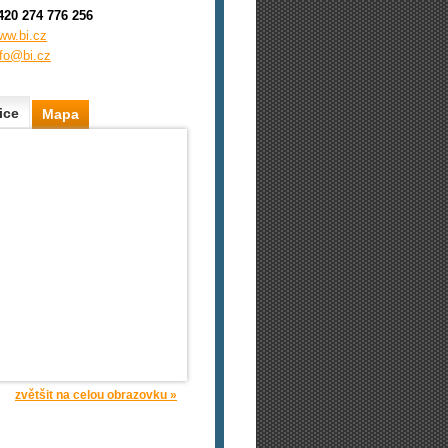
420 274 776 256
ww.bi.cz
nfo@bi.cz
ice
Mapa
zvětšit na celou obrazovku »