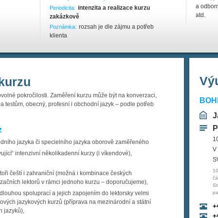
a odborn
intenzita a realizace kurzu
Periodicita:
atd.
zakázkově
rozsah je dle zájmu a potřeb
Poznámka:
klienta
Výu
kurzu
bovolné pokročilosti. Zaměření kurzu může být na konverzaci,
BOHE
a testům, obecný, profesní i obchodní jazyk – podle potřeb
J
P
z
1
dního jazyka či specielního jazyka oborově zaměřeného
V
vující“ intenzivní několikadenní kurzy (i víkendové),
S
10
toři čeští i zahraniční (možná i kombinace českých
čá
rzačních lektorů v rámci jednoho kurzu – doporučujeme),
St
 dlouhou spoluprací a jejich zapojením do lektorsky velmi
pa
ových jazykových kurzů (příprava na mezinárodní a státní
+
h jazyků),
+