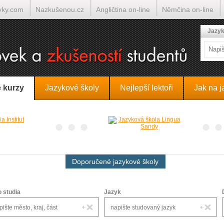
yky.com
Nazkušenou.cz
Angličtina on-line
Němčina on-line
lumočí.cz
Jazyk
 kurzy
Jazykové školy
Nejlepší lektoři
Jak na j
Doporučené jazykové školy
o studia
Jazyk