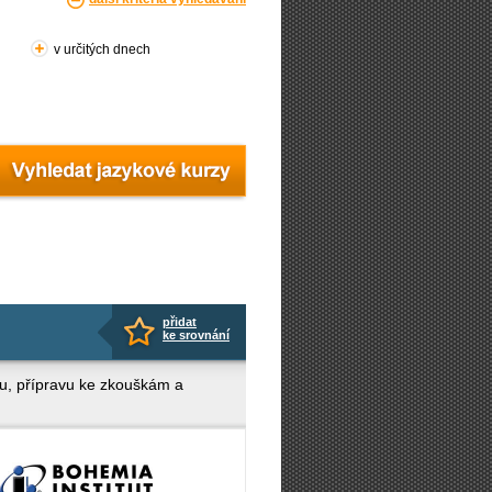
v určitých dnech
přidat
ke srovnání
ku, přípravu ke zkouškám a