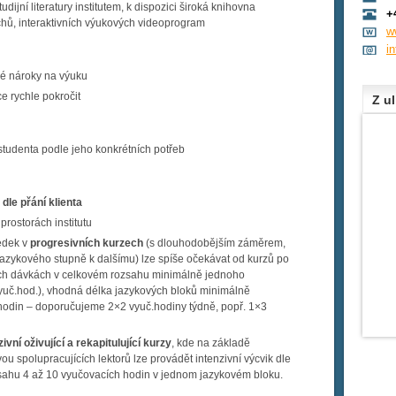
udijní literatury institutem, k dispozici široká knihovna
+
chů, interaktivních výukových videoprogram
w
i
ké nároky na výuku
ce rychle pokročit
Z ul
studenta podle jeho konkrétních potřeb
dle přání klienta
 prostorách institutu
ledek v
progresivních kurzech
(s dlouhodobějším záměrem,
azykového stupně k dalšímu) lze spíše očekávat od kurzů po
ých dávkách v celkovém rozsahu minimálně jednoho
yuč.hod.), vhodná délka jazykových bloků minimálně
.hodin – doporučujeme 2×2 vyuč.hodiny týdně, popř. 1×3
zivní oživující a rekapitulující kurzy
, kde na základě
vou spolupracujících lektorů lze provádět intenzivní výcvik dle
zsahu 4 až 10 vyučovacích hodin v jednom jazykovém bloku.