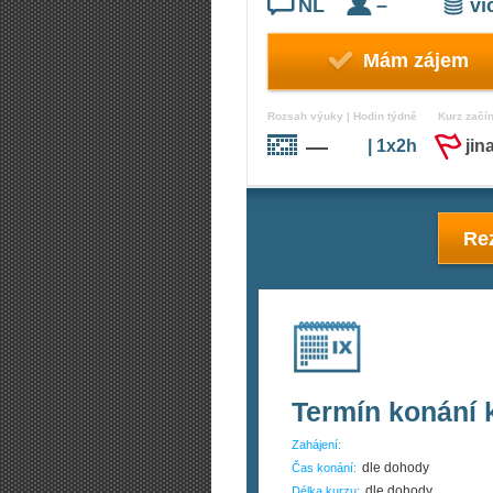
NL
–
v
Mám zájem
Rozsah výuky | Hodin týdně
Kurz začí
—
| 1x2h
jin
Rez
Termín konání 
Zahájení:
dle dohody
Čas konání:
dle dohody
Délka kurzu: