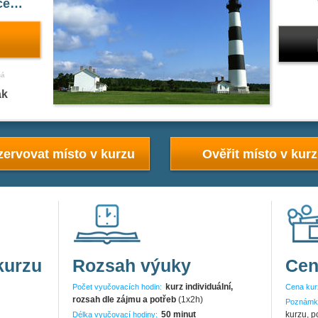
íce…
ná
ak
ervovat místo v kurzu
Ověřit místo v kur
kurzu
Rozsah výuky
Cen
kurz individuální,
Počet vyučovacích hodin:
Cena kur
rozsah dle zájmu a potřeb
(1x2h)
Poznámk
50 minut
kurzu, p
Délka vyučovací hodiny: