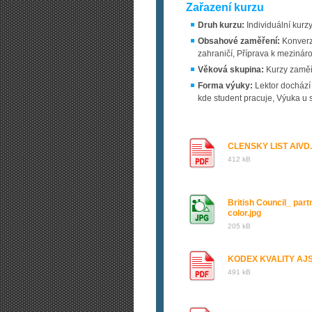
Zařazení kurzu
Druh kurzu:
Individuální kurz
Obsahové zaměření:
Konverza
zahraničí, Příprava k mezináro
Věková skupina:
Kurzy zaměř
Forma výuky:
Lektor dochází
kde student pracuje, Výuka u
CLENSKY LIST AIVD.
412 kB
British Council_ part
color.jpg
205 kB
KODEX KVALITY AJS
491 kB