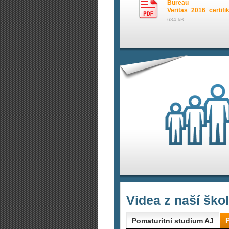
Bureau
Veritas_2016_certifi
634 kB
Videa z naší ško
Pomaturitní studium AJ