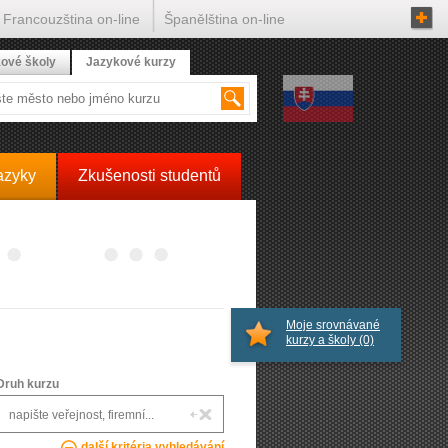
Francouzština on-line
Španělština on-line
ové školy
Jazykové kurzy
azyky
Zkušenosti studentů
Moje srovnávané
kurzy a školy
(0)
Druh kurzu
další kritéria vyhledávání