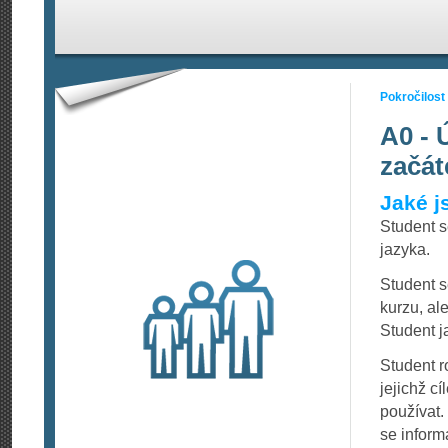
Pokročilost
A0 - 
začát
Jaké j
Student 
jazyka.
Student s
kurzu, al
Student j
Student 
jejichž c
používat.
se informa