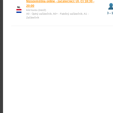
Nizozemština online - začátečníci: Út, Čt 18:30 -
20:00
NL
kód kurzu (nizz2)
3 – 
A0 - Úplný začátečník, A0+ - Falešný začátečník, A1 -
Začátečník