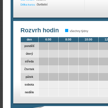
čtvrtletní
Délka kurzu:
Rozvrh hodin
všechny týdny
den
6:00
8:00
10:00
12
pondělí
úterý
středa
čtvrtek
pátek
sobota
neděle