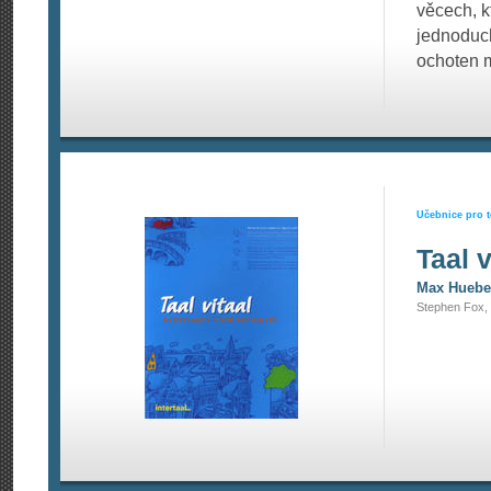
věcech, k
jednoduch
ochoten m
Učebnice pro t
Taal v
Max Huebe
Stephen Fox,