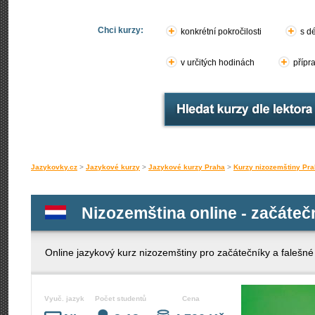
Chci kurzy:
konkrétní pokročilosti
s d
v určitých hodinách
přípr
Jazykovky.cz
>
Jazykové kurzy
>
Jazykové kurzy Praha
>
Kurzy nizozemštiny Pr
Nizozemština online - začátečn
Online jazykový kurz nizozemštiny pro začátečníky a falešné
Vyuč. jazyk
Počet studentů
Cena