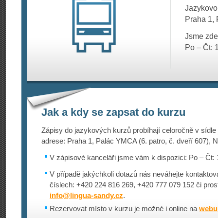
Jazykovou
Praha 1, 
Jsme zde
Po – Čt: 
Jak a kdy se zapsat do kurzu
Zápisy do jazykových kurzů probíhají celoročně v sídle
adrese: Praha 1, Palác YMCA (6. patro, č. dveří 607), N
V zápisové kanceláři jsme vám k dispozici: Po – Čt: 
V případě jakýchkoli dotazů nás neváhejte kontaktova
číslech: +420 224 816 269, +420 777 079 152 či pros
info@
lingua-sandy.cz
.
Rezervovat místo v kurzu je možné i online na
webu 