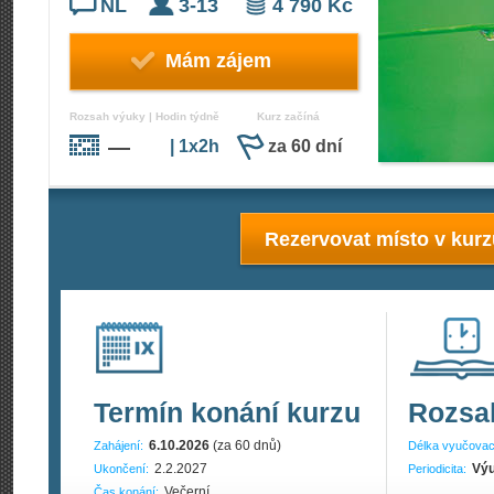
NL
3-13
4 790 Kč
Mám zájem
Rozsah výuky | Hodin týdně
Kurz začíná
—
| 1x2h
za 60 dní
Rezervovat místo v kur
Termín konání kurzu
Rozsa
6.10.2026
(za 60 dnů)
Zahájení:
Délka vyučovac
2.2.2027
Výu
Ukončení:
Periodicita:
Večerní
Čas konání: