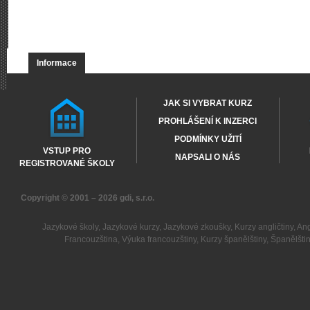
Informace
JAK SI VYBRAT KURZ
PROHLÁŠENÍ K INZERCI
PODMÍNKY UŽITÍ
VSTUP PRO
NAPSALI O NÁS
REGISTROVANÉ ŠKOLY
Copyright © 2001 – 2026
gdi, s.r.o.
Jazykové školy
,
Jazykové kurzy
,
Jazykové zkoušky
,
Kurzy angličtiny
,
Ang
Francouzština
,
Výuka francouzštiny
,
Kurzy španělštiny
,
Španělšti