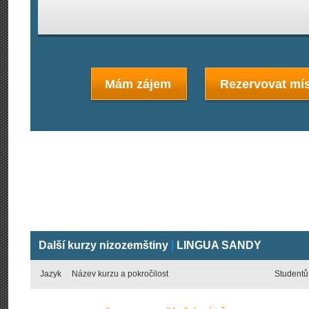
Mám zájem
Rezervovat mís
Další kurzy nizozemštiny
|
LINGUA SANDY
Jazyk
Název kurzu a pokročilost
Studentů