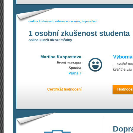
on-line hodnocení, reference, recenze, doporučení
1 osobní zkušenost studenta
online kurzů nizozemštiny
Martina Kuhpastova
Výborná 
Event manager
…skvělé hod
Spadea
kvalitně, ja
Praha 7
Certifikát hodnocení
Hodnocen
Dopr