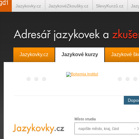
Jazykovky.cz
JazykovéZkoušky.cz
SlevyKurzů.cz
Jaz
Španělština on-line
Italština on-line
Tlumočení-Překlady.
Jazykovky.cz
Jazykové kurzy
Jazykové šk
Dopor
Místo studia