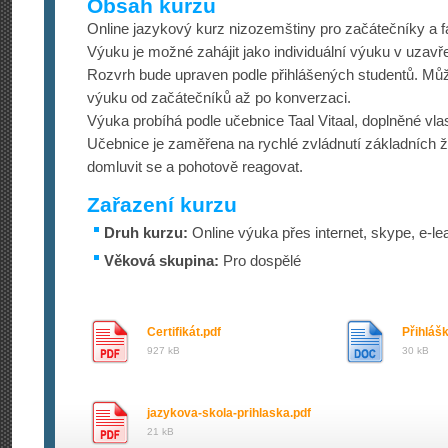
Obsah kurzu
Online jazykový kurz nizozemštiny pro začátečníky a f
Výuku je možné zahájit jako individuální výuku v uzav
Rozvrh bude upraven podle přihlášených studentů. M
výuku od začátečníků až po konverzaci.
Výuka probíhá podle učebnice Taal Vitaal, doplněné vlas
Učebnice je zaměřena na rychlé zvládnutí základních ži
domluvit se a pohotově reagovat.
Zařazení kurzu
Druh kurzu:
Online výuka přes internet, skype, e-le
Věková skupina:
Pro dospělé
Certifikát.pdf
Přihláš
927 kB
30 kB
jazykova-skola-prihlaska.pdf
21 kB