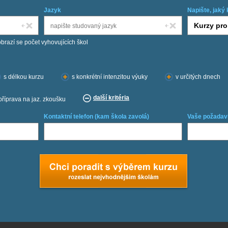
Jazyk
Napište, jaký 
obrazí se počet vyhovujících škol
s délkou kurzu
s konkrétní intenzitou výuky
v určitých dnech
další kritéria
příprava na jaz. zkoušku
Kontaktní telefon (kam škola zavolá)
Vaše požadav