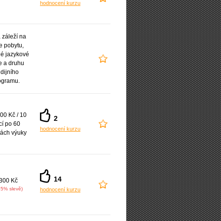
hodnocení kurzu
záleží na
e pobytu,
é jazykové
e a druhu
udijního
ogramu.
00 Kč / 10
2
cí po 60
hodnocení kurzu
ách výuky
14
300 Kč
25% slevě)
hodnocení kurzu