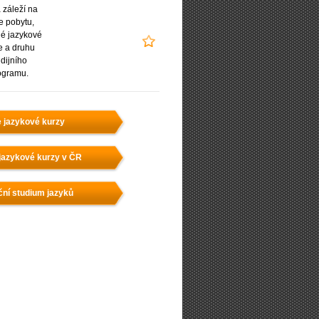
záleží na
e pobytu,
é jazykové
e a druhu
udijního
ogramu.
e jazykové kurzy
jazykové kurzy v ČR
ční studium jazyků