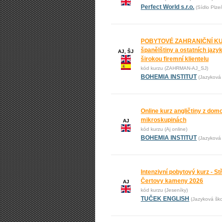
Perfect World s.r.o.
(Sídlo Plze
POBYTOVÉ ZAHRANIČNÍ KURZ
španělštiny a ostatních jaz
AJ, ŠJ
širokou firemní klientelu
kód kurzu (ZAHRMAN-AJ_SJ)
BOHEMIA INSTITUT
(Jazyková 
Online kurz angličtiny z domo
mikroskupinách
AJ
kód kurzu (Aj online)
BOHEMIA INSTITUT
(Jazyková 
Intenzivní pobytový kurz - St
Čertovy kameny 2026
AJ
kód kurzu (Jeseníky)
TUČEK ENGLISH
(Jazyková š