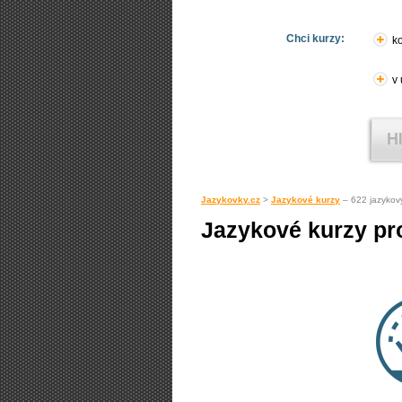
Chci kurzy:
ko
v
Jazykovky.cz
>
Jazykové kurzy
– 622 jazykov
Jazykové kurzy pro