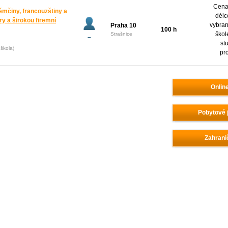
Cena 
ěmčiny, francouzštiny a
délc
y a širokou firemní
vybran
Praha 10
100 h
škol
Strašnice
–
st
škola)
pr
Onlin
Pobytové 
Zahrani