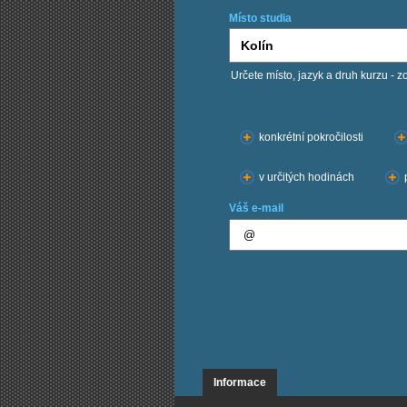
Místo studia
Určete místo, jazyk a druh kurzu - z
Chci kurzy:
konkrétní pokročilosti
v určitých hodinách
Váš e-mail
Informace