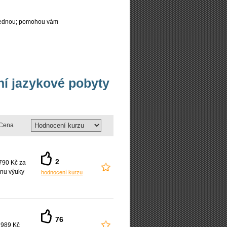
najednou; pomohou vám
vní jazykové pobyty
Cena
2
790 Kč za
nu výuky
hodnocení kurzu
76
 989 Kč