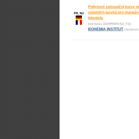
Pobytové zahraniční kurzy n
ostatních jazyků pro manažer
FR, NJ
klientelu
kód kurzu (ZAHRMAN-NJ_FJ))
BOHEMIA INSTITUT
(Jazyková 