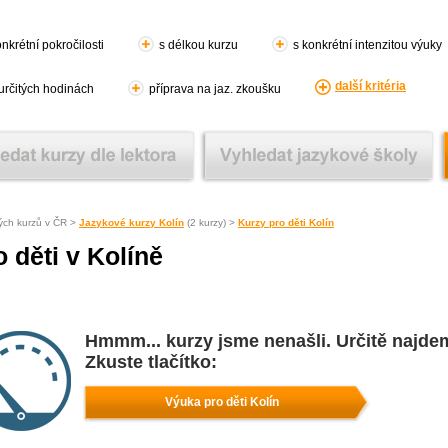
nkrétní pokročilosti
s délkou kurzu
s konkrétní intenzitou výuky
další kritéria
 určitých hodinách
příprava na jaz. zkoušku
ých kurzů v ČR >
Jazykové kurzy Kolín
(2 kurzy) >
Kurzy pro děti Kolín
 děti v Kolíně
Hmmm... kurzy jsme nenašli. Určitě najde
Zkuste tlačítko:
Výuka pro děti Kolín