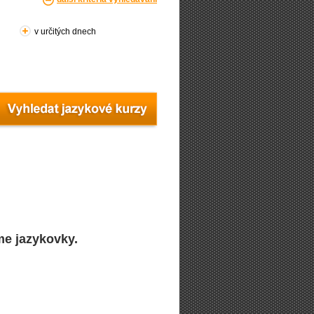
v určitých dnech
me jazykovky.