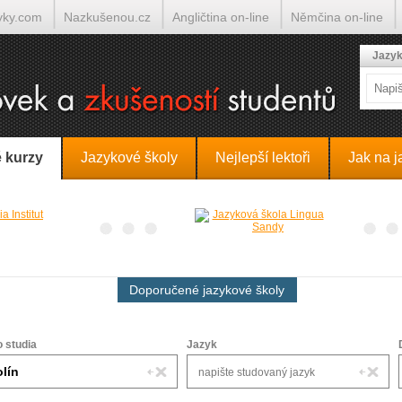
yky.com
Nazkušenou.cz
Angličtina on-line
Němčina on-line
lumočí.cz
Jazyk
 kurzy
Jazykové školy
Nejlepší lektoři
Jak na j
Doporučené jazykové školy
o studia
Jazyk