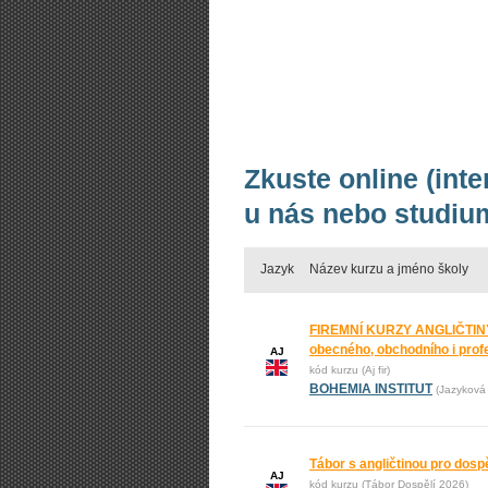
Zkuste online (int
u nás nebo studium
Jazyk
Název kurzu a jméno školy
FIREMNÍ KURZY ANGLIČTINY
obecného, obchodního i prof
AJ
kód kurzu (Aj fir)
BOHEMIA INSTITUT
(Jazyková 
Tábor s angličtinou pro dos
AJ
kód kurzu (Tábor Dospělí 2026)