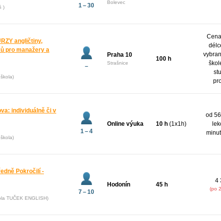
Bolevec
1 – 30
ň )
Cena 
Y angličtiny,
délc
yků pro manažery a
vybran
Praha 10
100 h
škol
Strašnice
–
st
škola)
pr
va: individuálně či v
od 56
Online výuka
10 h
(1x1h)
lek
1 – 4
minut
škola)
ředně Pokročilí -
4 
Hodonín
45 h
(po 
7 – 10
kola TUČEK ENGLISH)