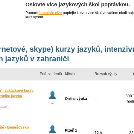
Oslovte více jazykových škol poptávkou.
Pomocí
formuláře níže
poptejte kurz u více škol ve vašem okolí 
kurz vybrat.
ernetové, skype) kurzy jazyků, intenzi
 jazyků v zahraničí
Poč. studentů
Město
Rozsah výuky
 - zakázkové kurzy
esního jazyka
390-
Online výuka
–
hodi
–
škola)
pělé - Benešovsko
Plzeň 1
20 h
22