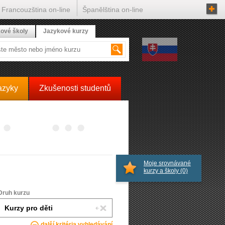
Francouzština on-line
Španělština on-line
ové školy
Jazykové kurzy
azyky
Zkušenosti studentů
Moje srovnávané
kurzy a školy
(0)
Druh kurzu
další kritéria vyhledávání