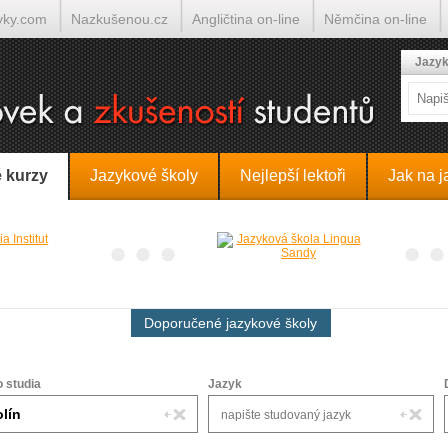
yky.com
Nazkušenou.cz
Angličtina on-line
Němčina on-line
lumočí.cz
Jazyk
 kurzy
Jazykové školy
Nejlepší lektoři
Jak na j
Doporučené jazykové školy
o studia
Jazyk