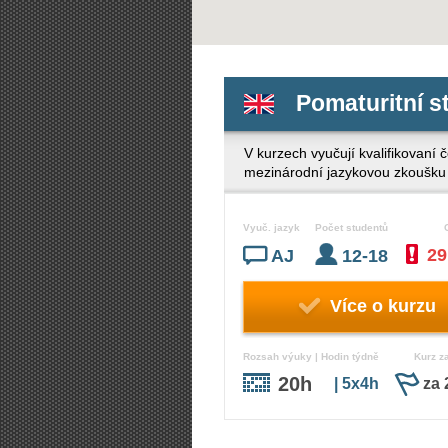
Pomaturitní st
V kurzech vyučují kvalifikovaní č
mezinárodní jazykovou zkoušk
Vyuč. jazyk
Počet studentů
29
AJ
12-18
Více o kurzu
Rozsah výuky | Hodin týdně
Kurz z
20h
| 5x4h
za 