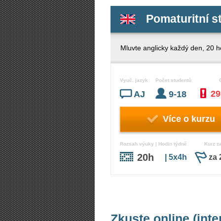
Pomaturitní s
Mluvte anglicky každý den, 20 h
Vyuč. jazyk
Počet studentů
29
AJ
9-18
Více o kurzu
Rozsah výuky | Hodin týdně
Kurz z
20h
| 5x4h
za 
Zkuste online (int