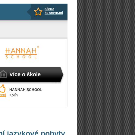
přidat
ke srovnání
Více o škole
HANNAH SCHOOL
cení
Kolín
vní jazykové pobyty