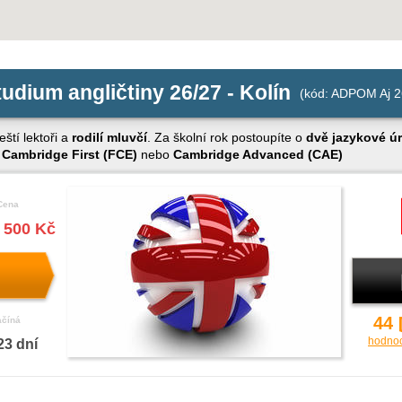
udium angličtiny 26/27 - Kolín
(kód: ADPOM Aj 2
eští lektoři a
rodilí mluvčí
. Za školní rok postoupíte o
dvě jazykové ú
u
Cambridge First (FCE)
nebo
Cambridge Advanced (CAE)
Cena
 500 Kč
44
ačíná
hodno
23 dní