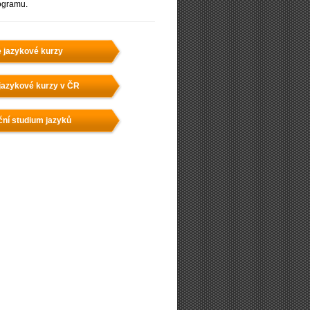
ogramu.
e jazykové kurzy
jazykové kurzy v ČR
ční studium jazyků