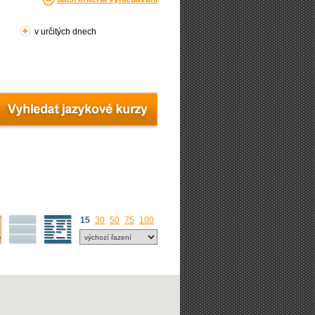
v určitých dnech
15
30
50
75
100