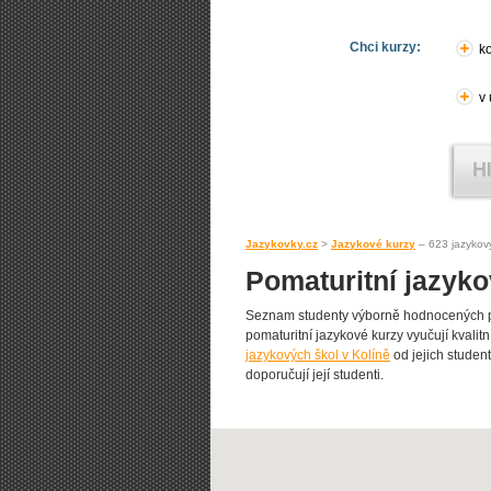
Chci kurzy:
ko
v
Jazykovky.cz
>
Jazykové kurzy
– 623 jazykov
Pomaturitní jazyko
Seznam studenty výborně hodnocených pom
pomaturitní jazykové kurzy vyučují kvalitn
jazykových škol v Kolíně
od jejich student
doporučují její studenti.