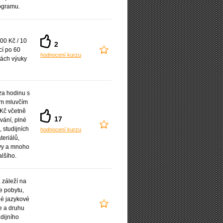
ogramu.
00 Kč / 10
2
cí po 60
hodnocení kurzu
ách výuky
a hodinu s
ým mluvčím
Kč včetně
17
vání, plné
 studijních
hodnocení kurzu
teriálů,
vy a mnoho
alšího.
záleží na
e pobytu,
é jazykové
e a druhu
udijního