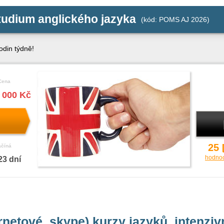
tudium anglického jazyka
(kód: POMS AJ 2026)
odin týdně!
Cena
 000 Kč
25
ačíná
hodno
23 dní
ernetové, skype) kurzy jazyků, intenzi