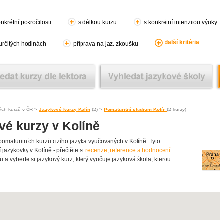
nkrétní pokročilosti
s délkou kurzu
s konkrétní intenzitou výuky
další kritéria
 určitých hodinách
příprava na jaz. zkoušku
ých kurzů v ČR >
Jazykové kurzy Kolín
(2) >
Pomaturitní studium Kolín
(2 kurzy)
vé kurzy v Kolíně
aturitních kurzů cizího jazyka vyučovaných v Kolíně. Tyto
í jazykovky v Kolíně - přečtěte si
recenze, reference a hodnocení
ů a vyberte si jazykový kurz, který vyučuje jazyková škola, kterou