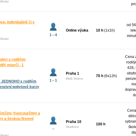
škola)
pr
va: individuálně či v
od 56
Online výuka
10 h
(1x1h)
lek
1 – 4
minut
škola)
Cena z
obyt s rodilými
rodil
dilý mluvčí - 1
428,-
ubyto
Praha 1
70 h
(6x12h)
penze,
Malá Strana
1 – 1
A JEDNOHO s rodilým
ma
tenzivní pobytové kurzy
dopra
d
Cena 
ěmčiny, francouzštiny a
délc
y a širokou firemní
vybran
Praha 10
100 h
škol
Strašnice
–
st
škola)