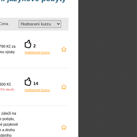
Cena
2
790 Kč za
nu výuky
hodnocení kurzu
14
300 Kč
25% slevě)
hodnocení kurzu
záleží na
e pobytu,
é jazykové
e a druhu
udijního