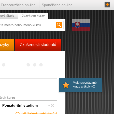
Francouzština on-line
Španělština on-line
ové školy
Jazykové kurzy
azyky
Zkušenosti studentů
Moje srovnávané
kurzy a školy
(0)
Druh kurzu
další kritéria vyhledávání