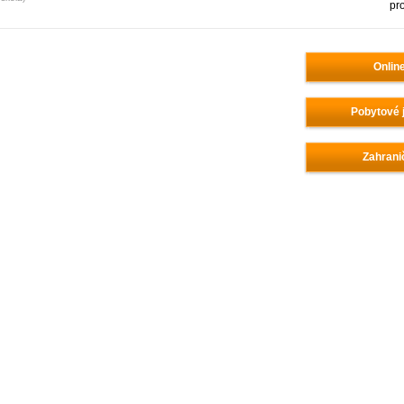
pr
Onlin
Pobytové 
Zahrani