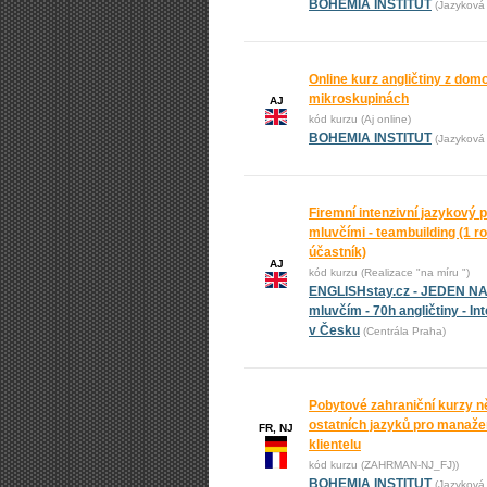
BOHEMIA INSTITUT
(Jazyková 
Online kurz angličtiny z domo
mikroskupinách
AJ
kód kurzu (Aj online)
BOHEMIA INSTITUT
(Jazyková 
Firemní intenzivní jazykový p
mluvčími - teambuilding (1 ro
účastník)
AJ
kód kurzu (Realizace "na míru ")
ENGLISHstay.cz - JEDEN N
mluvčím - 70h angličtiny - In
v Česku
(Centrála Praha)
Pobytové zahraniční kurzy n
ostatních jazyků pro manažer
FR, NJ
klientelu
kód kurzu (ZAHRMAN-NJ_FJ))
BOHEMIA INSTITUT
(Jazyková 