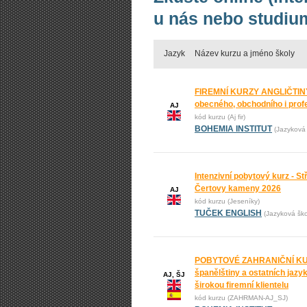
u nás nebo studium
Jazyk
Název kurzu a jméno školy
FIREMNÍ KURZY ANGLIČTINY
obecného, obchodního i prof
AJ
kód kurzu (Aj fir)
BOHEMIA INSTITUT
(Jazyková 
Intenzivní pobytový kurz - St
Čertovy kameny 2026
AJ
kód kurzu (Jeseníky)
TUČEK ENGLISH
(Jazyková š
POBYTOVÉ ZAHRANIČNÍ KURZ
španělštiny a ostatních jaz
AJ, ŠJ
širokou firemní klientelu
kód kurzu (ZAHRMAN-AJ_SJ)