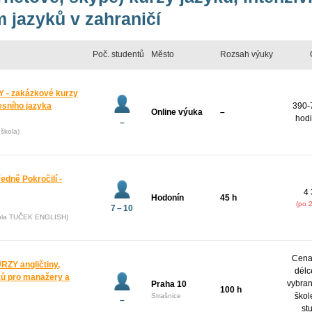
 jazyků v zahraničí
Poč. studentů
Město
Rozsah výuky
 - zakázkové kurzy
esního jazyka
390-
Online výuka
–
hodi
–
škola)
ředně Pokročilí -
4 
Hodonín
45 h
(po 
7 – 10
kola TUČEK ENGLISH)
Cena 
Y angličtiny,
délc
yků pro manažery a
vybran
Praha 10
100 h
škol
Strašnice
–
st