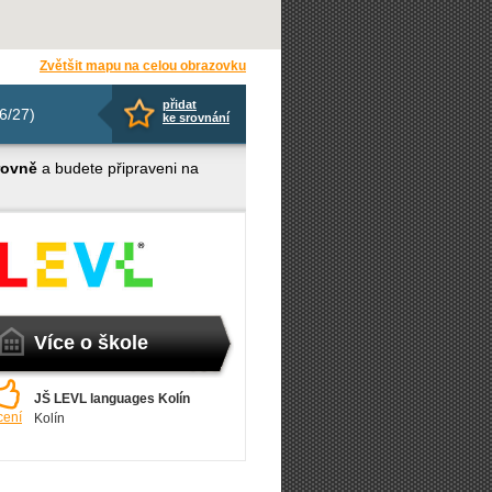
Zvětšit mapu na celou obrazovku
přidat
6/27)
ke srovnání
rovně
a budete připraveni na
Více o škole
JŠ LEVL languages Kolín
cení
Kolín