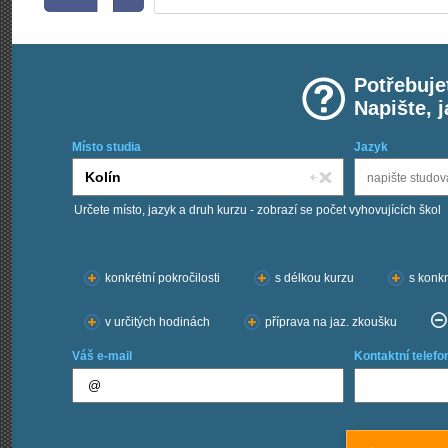
Potřebuje
Napište, 
Místo studia
Jazyk
Určete místo, jazyk a druh kurzu - zobrazí se počet vyhovujících škol
Chci kurzy:
konkrétní pokročilosti
s délkou kurzu
s konkr
v určitých hodinách
příprava na jaz. zkoušku
Váš e-mail
Kontaktní telefo