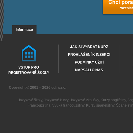
Informace
JAK SI VYBRAT KURZ
PROHLÁŠENÍ K INZERCI
PODMÍNKY UŽITÍ
VSTUP PRO
NAPSALI O NÁS
REGISTROVANÉ ŠKOLY
Copyright © 2001 – 2026
gdi, s.r.o.
Jazykové školy
,
Jazykové kurzy
,
Jazykové zkoušky
,
Kurzy angličtiny
,
Ang
Francouzština
,
Výuka francouzštiny
,
Kurzy španělštiny
,
Španělšti