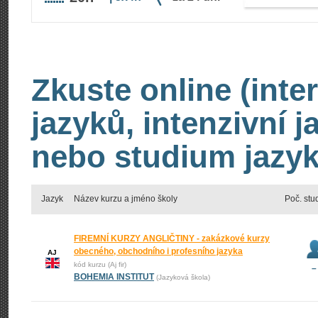
Zkuste online (inte
jazyků, intenzivní 
nebo studium jazyk
Jazyk
Název kurzu a jméno školy
Poč. stu
FIREMNÍ KURZY ANGLIČTINY - zakázkové kurzy
obecného, obchodního i profesního jazyka
AJ
kód kurzu (Aj fir)
–
BOHEMIA INSTITUT
(Jazyková škola)