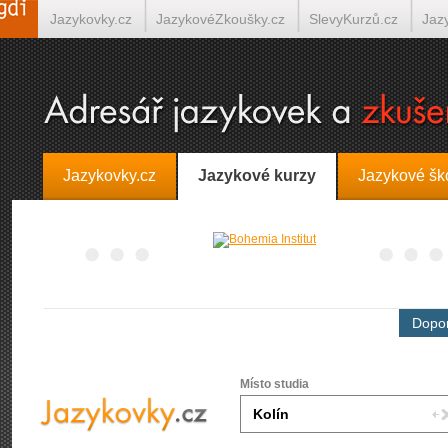
Jazykovky.cz
JazykovéZkoušky.cz
SlevyKurzů.cz
Jaz
Španělština on-line
Italština on-line
Tlumočení-Překlady.
Jazykovky.cz
Jazykové kurzy
Jazykové šk
Dopor
Místo studia