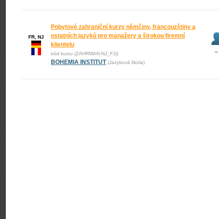
Pobytové zahraniční kurzy němčiny, francouzštiny a
ostatních jazyků pro manažery a širokou firemní
FR, NJ
klientelu
–
kód kurzu (ZAHRMAN-NJ_FJ))
BOHEMIA INSTITUT
(Jazyková škola)