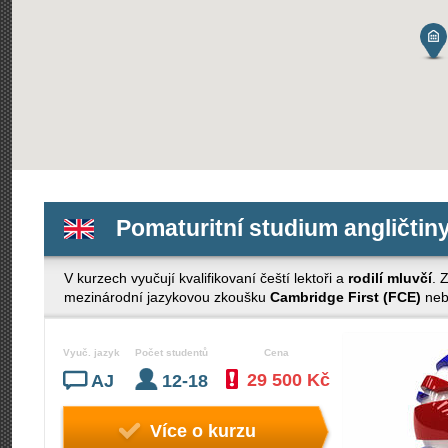
Pomaturitní studium angličtiny
V kurzech vyučují kvalifikovaní čeští lektoři a
rodilí mluvčí
. 
mezinárodní jazykovou zkoušku
Cambridge First (FCE)
ne
Vyuč. jazyk
Počet studentů
Cena
29 500 Kč
AJ
12-18
Více o kurzu