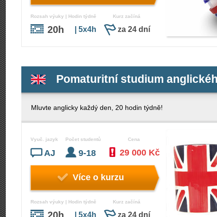
Rozsah výuky | Hodin týdně
Kurz začíná
20h
| 5x4h
za 24 dní
Pomaturitní studium anglické
Mluvte anglicky každý den, 20 hodin týdně!
Vyuč. jazyk
Počet studentů
Cena
29 000 Kč
AJ
9-18
Více o kurzu
Rozsah výuky | Hodin týdně
Kurz začíná
20h
| 5x4h
za 24 dní