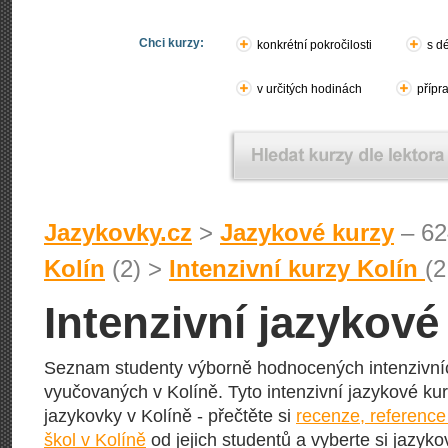
Chci kurzy:
konkrétní pokročilosti
s d
v určitých hodinách
přípr
Jazykovky.cz
>
Jazykové kurzy
– 62
Kolín
(2) >
Intenzivní kurzy Kolín
(2
Intenzivní jazykové
Seznam studenty výborně hodnocených intenzivníc
vyučovaných v Kolíně. Tyto intenzivní jazykové kurz
jazykovky v Kolíně - přečtěte si
recenze, referenc
škol v Kolíně
od jejich studentů a vyberte si jazyko