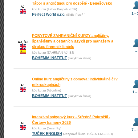
Tábor s angličtinou pro dospělé - Benešovsko
AJ
kód kurzu (Tábor Dospělí 2026)
1 –
Perfect World s.r.o.
(Sídlo Plzeň )
POBYTOVÉ ZAHRANIČNÍ KURZY angličtiny,
španělštiny a ostatních jazyků pro manažery a
AJ, ŠJ
širokou firemní klientelu
–
kód kurzu (ZAHRMAN-AJ_SJ)
BOHEMIA INSTITUT
(Jazyková škola)
Online kurz angličtiny z domova: individuálně či v
mikroskupinách
AJ
kód kurzu (Aj online)
1 –
BOHEMIA INSTITUT
(Jazyková škola)
Intenzivní pobytový kurz - Středně Pokročilí -
Čertovy kameny 2026
AJ
kód kurzu (Jeseníky)
7 –
TUČEK ENGLISH
(Jazyková škola TUČEK ENGLISH)