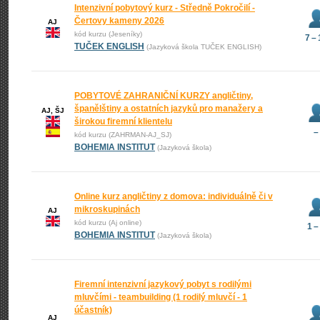
Intenzivní pobytový kurz - Středně Pokročilí -
Čertovy kameny 2026
AJ
kód kurzu (Jeseníky)
7 –
TUČEK ENGLISH
(Jazyková škola TUČEK ENGLISH)
POBYTOVÉ ZAHRANIČNÍ KURZY angličtiny,
španělštiny a ostatních jazyků pro manažery a
AJ, ŠJ
širokou firemní klientelu
–
kód kurzu (ZAHRMAN-AJ_SJ)
BOHEMIA INSTITUT
(Jazyková škola)
Online kurz angličtiny z domova: individuálně či v
mikroskupinách
AJ
kód kurzu (Aj online)
1 –
BOHEMIA INSTITUT
(Jazyková škola)
Firemní intenzivní jazykový pobyt s rodilými
mluvčími - teambuilding (1 rodilý mluvčí - 1
účastník)
AJ