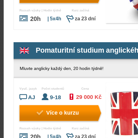
Rozsah výuky | Hodin týdně
Kurz začíná
20h
| 5x4h
za 23 dní
Pomaturitní studium anglické
Mluvte anglicky každý den, 20 hodin týdně!
Vyuč. jazyk
Počet studentů
Cena
29 000 Kč
AJ
9-18
Více o kurzu
Rozsah výuky | Hodin týdně
Kurz začíná
20h
| 5x4h
za 23 dní