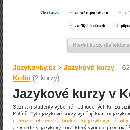
Chci kurzy:
konkrétní pokročilosti
s d
v určitých hodinách
přípr
Jazykovky.cz
>
Jazykové kurzy
– 62
Kolín
(2 kurzy)
Jazykové kurzy v K
Seznam studenty výborně hodnocených kurzů cizí
Kolíně. Tyto jazykové kurzy vyučují kvalitní jazykov
recenze, reference a hodnocení jazykových škol v
a vyberte si jazykový kurz, který vyučuje jazyková 