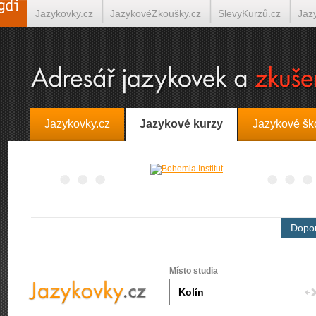
Jazykovky.cz
JazykovéZkoušky.cz
SlevyKurzů.cz
Jaz
Španělština on-line
Italština on-line
Tlumočení-Překlady.
Jazykovky.cz
Jazykové kurzy
Jazykové šk
Dopor
Místo studia