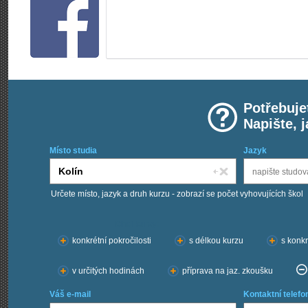
Potřebuje
Napište, 
Místo studia
Jazyk
Určete místo, jazyk a druh kurzu - zobrazí se počet vyhovujících škol
Chci kurzy:
konkrétní pokročilosti
s délkou kurzu
s konkr
v určitých hodinách
příprava na jaz. zkoušku
Váš e-mail
Kontaktní telefo