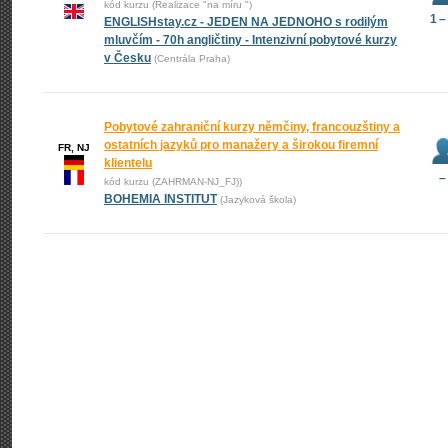
kód kurzu (Realizace "na míru ")
1 –
ENGLISHstay.cz - JEDEN NA JEDNOHO s rodilým
mluvčím - 70h angličtiny - Intenzivní pobytové kurzy
v Česku
(Centrála Praha)
Pobytové zahraniční kurzy němčiny, francouzštiny a
ostatních jazyků pro manažery a širokou firemní
FR, NJ
klientelu
–
kód kurzu (ZAHRMAN-NJ_FJ))
BOHEMIA INSTITUT
(Jazyková škola)