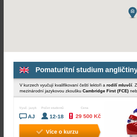
Pomaturitní studium angličtiny
V kurzech vyučují kvalifikovaní čeští lektoři a
rodilí mluvčí
. 
mezinárodní jazykovou zkoušku
Cambridge First (FCE)
ne
Vyuč. jazyk
Počet studentů
Cena
29 500 Kč
AJ
12-18
Více o kurzu