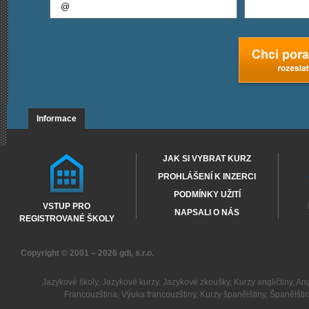
Informace
JAK SI VYBRAT KURZ
PROHLÁŠENÍ K INZERCI
PODMÍNKY UŽITÍ
VSTUP PRO
NAPSALI O NÁS
REGISTROVANÉ ŠKOLY
Copyright © 2001 – 2026
gdi, s.r.o.
Jazykové školy
,
Jazykové kurzy
,
Jazykové zkoušky
,
Kurzy angličtiny
,
Ang
Francouzština
,
Výuka francouzštiny
,
Kurzy španělštiny
,
Španělšti