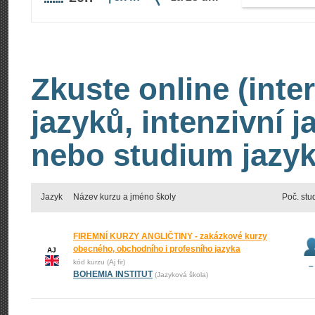
Zkuste online (inte
jazyků, intenzivní 
nebo studium jazyk
Jazyk
Název kurzu a jméno školy
Poč. stu
FIREMNÍ KURZY ANGLIČTINY - zakázkové kurzy
obecného, obchodního i profesního jazyka
AJ
kód kurzu (Aj fir)
–
BOHEMIA INSTITUT
(Jazyková škola)