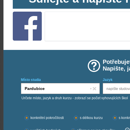
Potřebuje
Napište, 
Místo studia
Jazyk
Určete místo, jazyk a druh kurzu - zobrazí se počet vyhovujících škol
Chci kurzy:
konkrétní pokročilosti
s délkou kurzu
s konkr