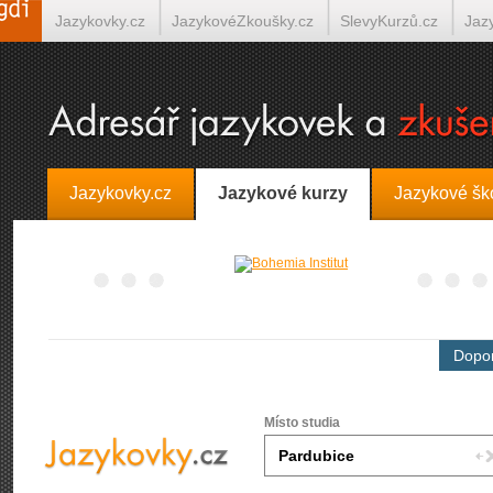
Jazykovky.cz
JazykovéZkoušky.cz
SlevyKurzů.cz
Jaz
Španělština on-line
Italština on-line
Tlumočení-Překlady.
Jazykovky.cz
Jazykové kurzy
Jazykové šk
Dopor
Místo studia