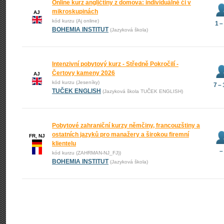
Online kurz angličtiny z domova: individuálně či v
mikroskupinách
AJ
kód kurzu (Aj online)
1 –
BOHEMIA INSTITUT
(Jazyková škola)
Intenzivní pobytový kurz - Středně Pokročilí -
Čertovy kameny 2026
AJ
kód kurzu (Jeseníky)
7 –
TUČEK ENGLISH
(Jazyková škola TUČEK ENGLISH)
Pobytové zahraniční kurzy němčiny, francouzštiny a
ostatních jazyků pro manažery a širokou firemní
FR, NJ
klientelu
–
kód kurzu (ZAHRMAN-NJ_FJ))
BOHEMIA INSTITUT
(Jazyková škola)