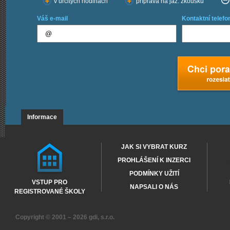
v určitých hodinách
příprava na jaz. zkoušku
Váš e-mail
Kontaktní telefo
Informace
JAK SI VYBRAT KURZ
PROHLÁŠENÍ K INZERCI
PODMÍNKY UŽITÍ
VSTUP PRO
NAPSALI O NÁS
REGISTROVANÉ ŠKOLY
Copyright © 2001 – 2026
gdi, s.r.o.