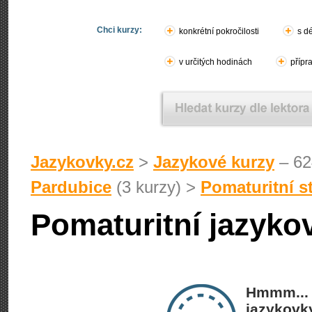
Chci kurzy:
konkrétní pokročilosti
s d
v určitých hodinách
přípr
Jazykovky.cz
>
Jazykové kurzy
– 62
Pardubice
(3 kurzy) >
Pomaturitní 
Pomaturitní jazyko
Hmmm... 
jazykovky