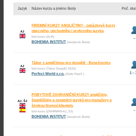
Jazyk
Název kurzu a jméno školy
Poč. stu
FIREMNÍ KURZY ANGLIČTINY - zakázkové kurzy
obecného, obchodního i profesního jazyka
AJ
kód kurzu (Aj fir)
–
BOHEMIA INSTITUT
(Jazyková škola)
Tábor s angličtinou pro dospělé - Benešovsko
AJ
kód kurzu (Tábor Dospělí 2026)
1 –
Perfect World s.r.o.
(Sídlo Plzeň )
POBYTOVÉ ZAHRANIČNÍ KURZY angličtiny,
španělštiny a ostatních jazyků pro manažery a
AJ, ŠJ
širokou firemní klientelu
–
kód kurzu (ZAHRMAN-AJ_SJ)
BOHEMIA INSTITUT
(Jazyková škola)