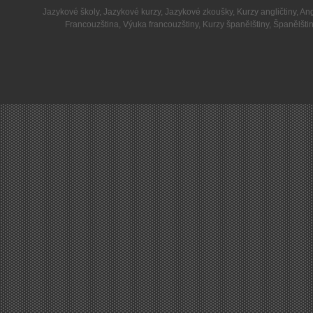
Jazykové školy
,
Jazykové kurzy
,
Jazykové zkoušky
,
Kurzy angličtiny
,
Ang
Francouzština
,
Výuka francouzštiny
,
Kurzy španělštiny
,
Španělšti