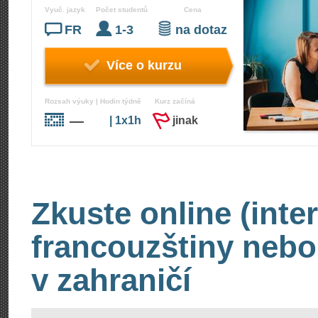
Vyuč. jazyk
Počet studentů
Cena
FR
1-3
na dotaz
Více o kurzu
Rozsah výuky | Hodin týdně
Kurz začíná
—
| 1x1h
jinak
Zkuste online (inte
francouzštiny nebo
v zahraničí