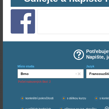
Potřebuje
Napište, 
Místo studia
Jazyk
Počet nalezených škol: 2
Chci kurzy:
konkrétní pokročilosti
s délkou kurzu
s konkr