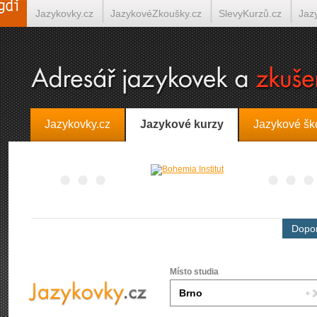
Jazykovky.cz
JazykovéZkoušky.cz
SlevyKurzů.cz
Jaz
Španělština on-line
Italština on-line
Tlumočení-Překlady.
Jazykovky.cz
Jazykové kurzy
Jazykové šk
Dopor
Místo studia