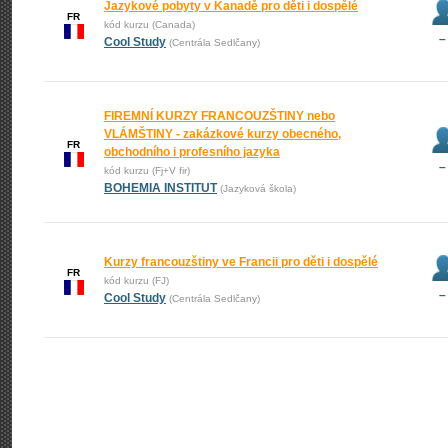
Jazykové pobyty v Kanadě pro děti i dospělé
FR
kód kurzu (Canada)
–
Cool Study
(Centrála Sedlčany)
FIREMNÍ KURZY FRANCOUZŠTINY nebo
VLÁMŠTINY - zakázkové kurzy obecného,
FR
obchodního i profesního jazyka
–
kód kurzu (Fj+V fir)
BOHEMIA INSTITUT
(Jazyková škola)
Kurzy francouzštiny ve Francii pro děti i dospělé
FR
kód kurzu (FJ)
–
Cool Study
(Centrála Sedlčany)