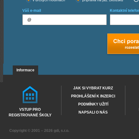
v určitých hodinách
příprava na jaz. zkoušku
Váš e-mail
Kontaktní telefo
Informace
JAK SI VYBRAT KURZ
PROHLÁŠENÍ K INZERCI
PODMÍNKY UŽITÍ
VSTUP PRO
NAPSALI O NÁS
REGISTROVANÉ ŠKOLY
Copyright © 2001 – 2026
gdi, s.r.o.