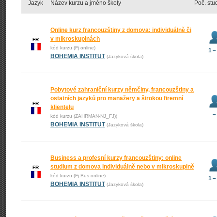
Jazyk
Název kurzu a jméno školy
Poč. stu
Online kurz francouzštiny z domova: individuálně či
v mikroskupinách
FR
kód kurzu (Fj online)
1 –
BOHEMIA INSTITUT
(Jazyková škola)
Pobytové zahraniční kurzy němčiny, francouzštiny a
ostatních jazyků pro manažery a širokou firemní
FR
klientelu
–
kód kurzu (ZAHRMAN-NJ_FJ))
BOHEMIA INSTITUT
(Jazyková škola)
Business a profesní kurzy francouzštiny: online
studium z domova individuálně nebo v mikroskupině
FR
kód kurzu (Fj Bus online)
1 –
BOHEMIA INSTITUT
(Jazyková škola)