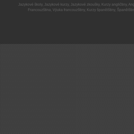
Jazykové školy
,
Jazykové kurzy
,
Jazykové zkoušky
,
Kurzy angličtiny
,
Ang
Francouzština
,
Výuka francouzštiny
,
Kurzy španělštiny
,
Španělšti