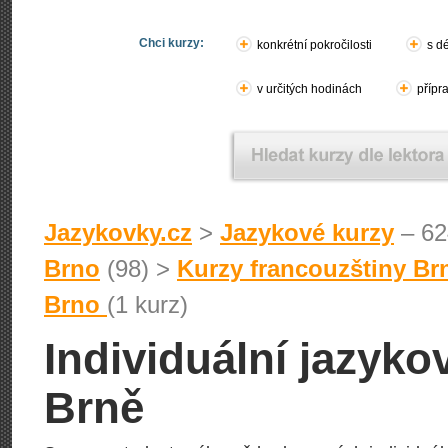
Chci kurzy:
konkrétní pokročilosti
s d
v určitých hodinách
přípr
Jazykovky.cz
>
Jazykové kurzy
– 62
Brno
(98) >
Kurzy francouzštiny Br
Brno
(1 kurz)
Individuální jazyko
Brně