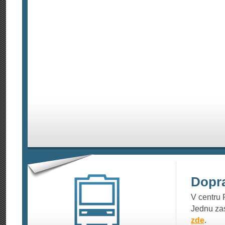
Dopr
V centru 
Jednu zas
zde
.