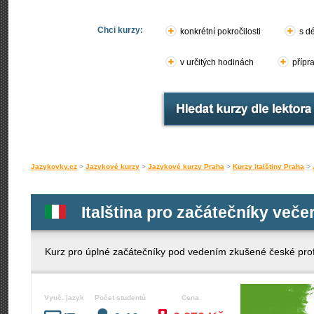
Chci kurzy:
konkrétní pokročilosti
s d
v určitých hodinách
přípr
Jazykovky.cz
>
Jazykové kurzy
>
Jazykové kurzy Praha
>
Kurzy italštiny Praha
>
Italština pro začátečníky veče
Kurz pro úplné začátečníky pod vedením zkušené české pro
Vyuč. jazyk
Počet studentů
Cena