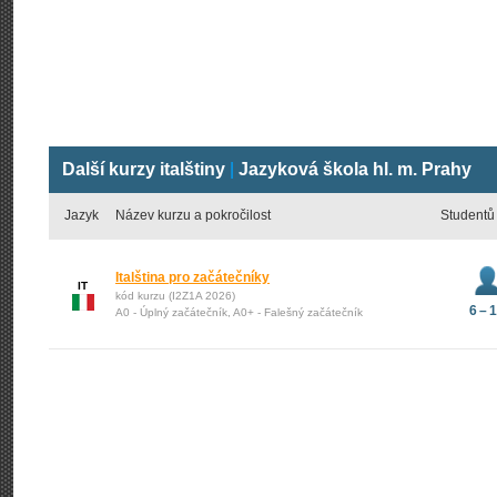
Další kurzy italštiny
|
Jazyková škola hl. m. Prahy
Jazyk
Název kurzu a pokročilost
Studentů
Italština pro začátečníky
IT
kód kurzu (I2Z1A 2026)
6 – 
A0 - Úplný začátečník, A0+ - Falešný začátečník