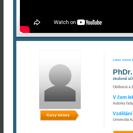
Lektor tohoto 
PhDr.
zkušená učit
Oblíbená a ž
V čem le
Autorka řady
Vzdělání
Kurzy lektora
Univerzita K