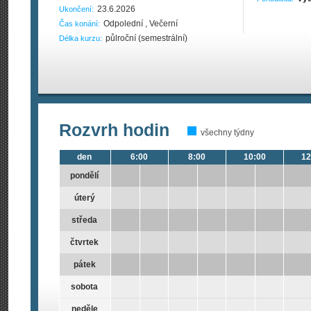
23.6.2026
Ukončení:
Odpolední , Večerní
Čas konání:
půlroční (semestrální)
Délka kurzu:
Rozvrh hodin
všechny týdny
den
6:00
8:00
10:00
12
pondělí
úterý
středa
čtvrtek
pátek
sobota
neděle