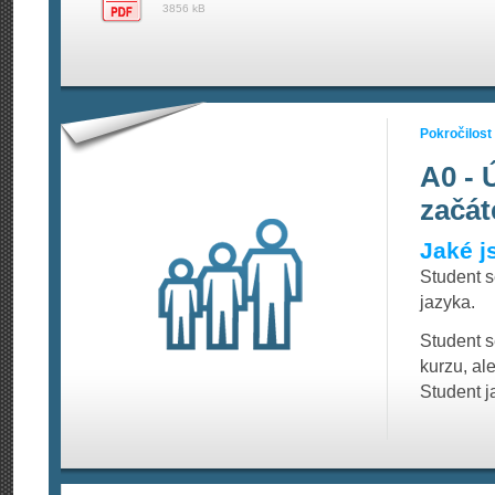
3856 kB
Pokročilost
A0 - 
začát
Jaké j
Student 
jazyka.
Student s
kurzu, al
Student j