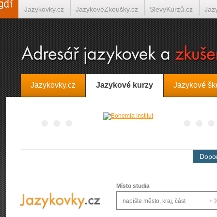
Jazykovky.cz
JazykovéZkoušky.cz
SlevyKurzů.cz
Jaz
Španělština on-line
Italština on-line
Tlumočení-Překlady.
Jazykovky.cz
Jazykové kurzy
Jazykové šk
Dopor
Místo studia