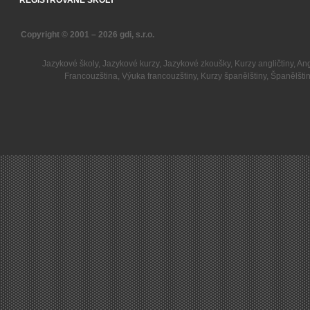
REGISTROVANÉ ŠKOLY
Copyright © 2001 – 2026
gdi, s.r.o.
Jazykové školy
,
Jazykové kurzy
,
Jazykové zkoušky
,
Kurzy angličtiny
,
Ang
Francouzština
,
Výuka francouzštiny
,
Kurzy španělštiny
,
Španělšti