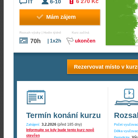
6 270 Kč
IT
6-10
Mám zájem
Rozsah výuky | Hodin týdně
Kurz začíná
70h
| 1x2h
ukončen
Rezervovat místo v kur
Termín konání kurzu
Rozsa
3.2.2026
(před 185 dny)
Zahájení:
Počet vyučovac
Informujte se kdy bude tento kurz nově
Délka vyučovac
otevřen
Výu
Periodicita: