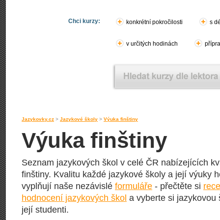
Chci kurzy:
konkrétní pokročilosti
s d
v určitých hodinách
přípr
Jazykovky.cz
>
Jazykové školy
>
Výuka finštiny
Výuka finštiny
Seznam jazykových škol v celé ČR nabízejících kva
finštiny. Kvalitu každé jazykové školy a její výuky ho
vyplňují naše nezávislé
formuláře
- přečtěte si
rece
hodnocení jazykových škol
a vyberte si jazykovou 
její studenti.