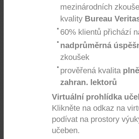
mezinárodních zkouš
kvality
Bureau Verita
60% klientů přichází 
nadprůměrná úspěš
zkoušek
prověřená kvalita
plně
zahran. lektorů
Virtuální prohlídka uč
Klikněte na odkaz na vir
podívat na prostory výuk
učeben.