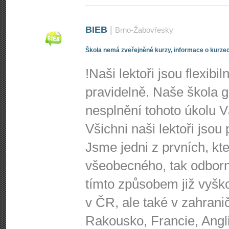
BIEB
|
Brno-Žabovřesky
Škola nemá zveřejněné kurzy, informace o kurzec
!Naši lektoři jsou flexibi
pravidelně. Naše škola g
nesplnění tohoto úkolu 
Všichni naši lektoři jsou
Jsme jedni z prvních, kte
všeobecného, tak odbor
tímto způsobem již vyško
v ČR, ale také v zahrani
Rakousko, Francie, Angl