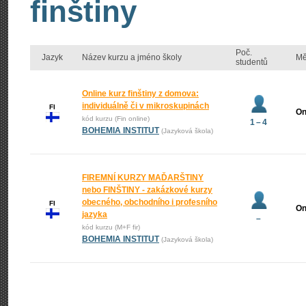
finštiny
Poč.
Jazyk
Název kurzu a jméno školy
Mě
studentů
Online kurz finštiny z domova:
individuálně či v mikroskupinách
FI
On
kód kurzu (Fin online)
1 – 4
BOHEMIA INSTITUT
(Jazyková škola)
FIREMNÍ KURZY MAĎARŠTINY
nebo FINŠTINY - zakázkové kurzy
obecného, obchodního i profesního
FI
On
jazyka
–
kód kurzu (M+F fir)
BOHEMIA INSTITUT
(Jazyková škola)