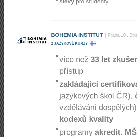
slevy
pro studenty
BOHEMIA INSTITUT
|
Praha 10
, Str
2 JAZYKOVÉ KURZY
více než
33 let zkuše
přístup
zakládající certifiko
jazykových škol ČR),
vzdělávání dospělých)
kodexů kvality
programy
akredit. M