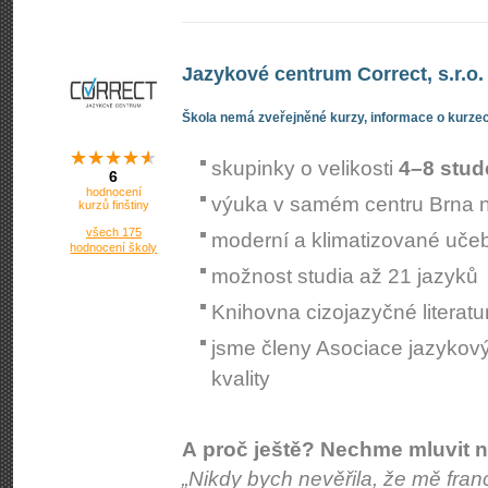
Jazykové centrum Correct, s.r.o.
Škola nemá zveřejněné kurzy, informace o kurzec
skupinky o velikosti
4–8 stud
6
hodnocení
výuka v samém centru Brna 
kurzů finštiny
všech 175
moderní a klimatizované uče
hodnocení školy
možnost studia až 21 jazyků
Knihovna cizojazyčné literatu
jsme členy Asociace jazykov
kvality
A proč ještě? Nechme mluvit n
„Nikdy bych nevěřila, že mě fran