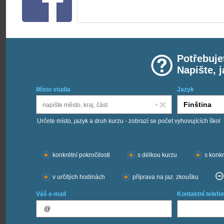
Potřebuje
Napište, 
Místo studia
Jazyk
Určete místo, jazyk a druh kurzu - zobrazí se počet vyhovujících škol
Chci kurzy:
konkrétní pokročilosti
s délkou kurzu
s konkr
v určitých hodinách
příprava na jaz. zkoušku
Váš e-mail
Kontaktní telefo