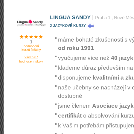
LINGUA SANDY
|
Praha 1
, Nové Měs
2 JAZYKOVÉ KURZY
máme bohaté zkušenosti s v
1
hodnocení
od roku 1991
kurzů finštiny
vyučujeme více než
40 jazy
všech 87
hodnocení školy
klademe důraz především n
disponujeme
kvalitními a z
naše učebny se nacházejí v
dostupné
jsme členem
Asociace jazyk
certifikát
o absolvování kurz
k Vašim potřebám přistupuj