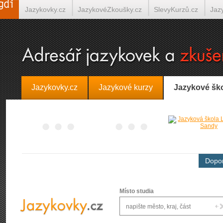
Jazykovky.cz
JazykovéZkoušky.cz
SlevyKurzů.cz
Jaz
Španělština on-line
Italština on-line
Tlumočení-Překlady.
Jazykovky.cz
Jazykové kurzy
Jazykové šk
Dopor
Místo studia