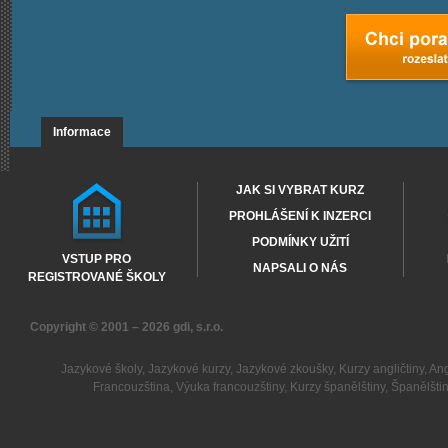
Informace
JAK SI VYBRAT KURZ
PROHLÁŠENÍ K INZERCI
PODMÍNKY UŽITÍ
VSTUP PRO
NAPSALI O NÁS
REGISTROVANÉ ŠKOLY
Copyright © 2001 – 2026
gdi, s.r.o.
Jazykové školy
,
Jazykové kurzy
,
Jazykové zkoušky
,
Kurzy angličtiny
,
Ang
Francouzština
,
Výuka francouzštiny
,
Kurzy španělštiny
,
Španělšti