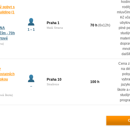
hodin
ý pobyt s
rodi
ilding (1
mluvčím
Kč vč
ubytov
Praha 1
70 h
(6x12h)
 NA
plné p
Malá Strana
1 – 1
ím - 70h
studij
ytové
materi
dopra
ha)
mno
další
Cena z
y
na dé
ostatních
poby
rokou
vybr
Praha 10
100 h
jazyk
Strašnice
–
škole a
studij
ová škola)
progr
O