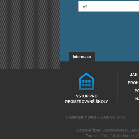
Informace
JAK 
PROHL
PO
VSTUP PRO
N
REGISTROVANÉ ŠKOLY
Copyright © 2001 – 2026
gdi, s.r.o.
Jazykové školy
,
Jazykové kurzy
,
Jazy
Francouzština
,
Výuka francouzš