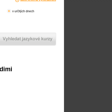
v určitých dnech
udimi