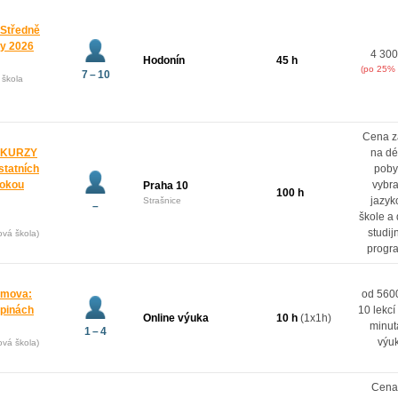
 Středně
ny 2026
4 300
Hodonín
45 h
(po 25% 
7 – 10
 škola
Cena z
 KURZY
na dé
ostatních
poby
rokou
vybr
Praha 10
100 h
jazyk
Strašnice
–
škole a
studij
ová škola)
progr
domova:
od 5600
upinách
10 lekcí
Online výuka
10 h
(1x1h)
minut
1 – 4
výu
ová škola)
Cena