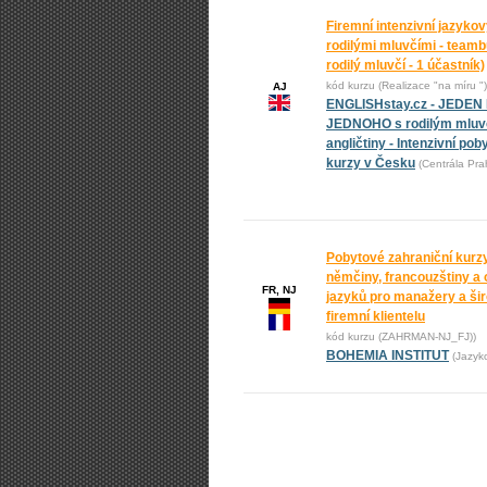
Firemní intenzivní jazykov
rodilými mluvčími - teambu
rodilý mluvčí - 1 účastník)
kód kurzu (Realizace "na míru ")
AJ
ENGLISHstay.cz - JEDEN
JEDNOHO s rodilým mluvč
angličtiny - Intenzivní pob
kurzy v Česku
(Centrála Pra
Pobytové zahraniční kurz
němčiny, francouzštiny a 
FR, NJ
jazyků pro manažery a ši
firemní klientelu
kód kurzu (ZAHRMAN-NJ_FJ))
BOHEMIA INSTITUT
(Jazyk