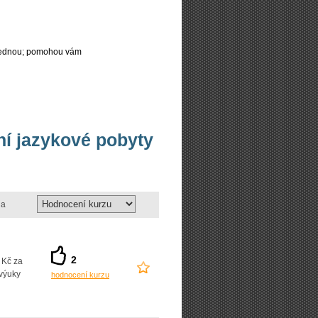
najednou; pomohou vám
vní jazykové pobyty
a
2
 Kč za
výuky
hodnocení kurzu