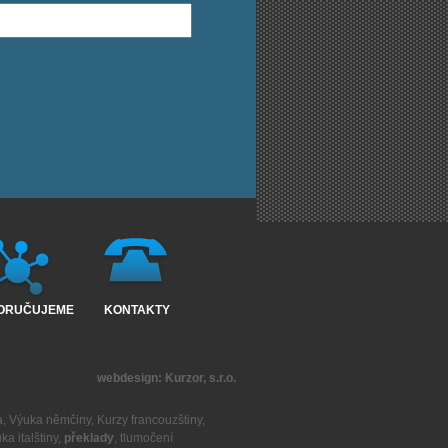
ORUČUJEME
KONTAKTY
webdesign:
Kurzor, s.r.o.
a
,
Výuka němčiny
,
Kurzy francouzštiny
,
ka italštiny
,
překlady
,
tlumočení