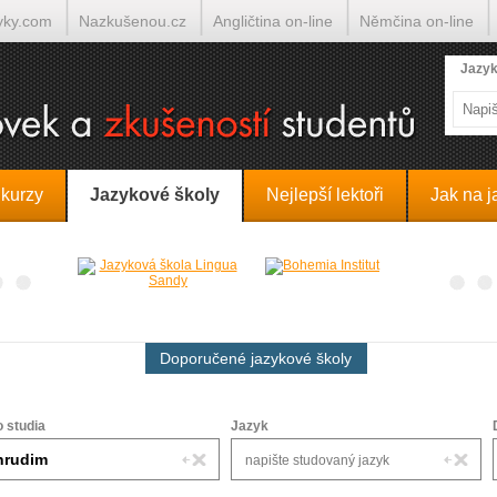
yky.com
Nazkušenou.cz
Angličtina on-line
Němčina on-line
lumočí.cz
Jazyk
 kurzy
Jazykové školy
Nejlepší lektoři
Jak na j
Doporučené jazykové školy
o studia
Jazyk