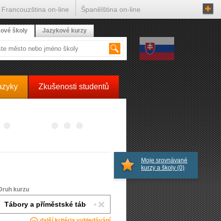
Francouzština on-line
Španělština on-line
ové školy
Jazykové kurzy
azyky
Zkušenosti studentů
Moje srovnávané
kurzy a školy
(0)
Druh kurzu
další kritéria vyhledávání