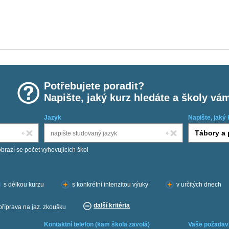
Potřebujete poradit?
Napište, jaký kurz hledáte a školy vá
Jazyk
Napište, jaký 
obrazí se počet vyhovujících škol
s délkou kurzu
s konkrétní intenzitou výuky
v určitých dnech
další kritéria
příprava na jaz. zkoušku
Kontaktní telefon (kam škola zavolá)
Vaše požadav