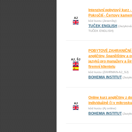
Intenzivní pobytový kurz -
Pokročilí - Čertovy kame
AJ
kód kurzu (Jeseníky)
TUČEK ENGLISH
(Jazyková
TUČEK ENGLISH)
POBYTOVÉ ZAHRANIČNÍ
angličtiny, španělštiny a 
AJ, ŠJ
jazyků pro manažery a ši
firemní klientelu
kód kurzu (ZAHRMAN-AJ_SJ)
BOHEMIA INSTITUT
(Jazyk
Online kurz angličtiny z 
individuálně či v mikrosk
AJ
kód kurzu (Aj online)
BOHEMIA INSTITUT
(Jazyk