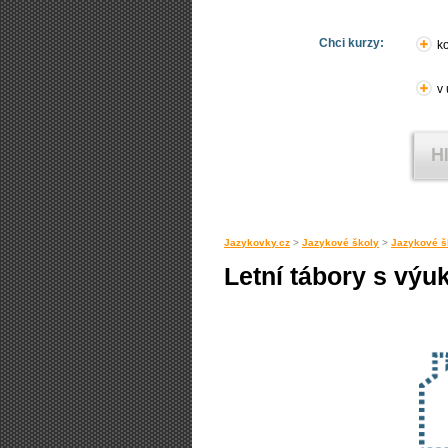
Chci kurzy:
ko
v
Jazykovky.cz
>
Jazykové školy
>
Jazykové š
Letní tábory s výu