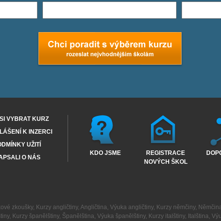
SI VYBRAT KURZ
ÁŠENÍ K INZERCI
DMÍNKY UŽITÍ
KDO JSME
REGISTRACE
DOP
APSALI O NÁS
NOVÝCH ŠKOL
kové zkoušky
,
Kurzy angličtiny
,
Angličtina
,
Výuka angličtiny
,
Kurzy němčiny
,
Němčin
tiny
,
Kurzy španělštiny
,
Španělština
,
Výuka španělštiny
,
Kurzy italštiny
,
Italština
,
Výu