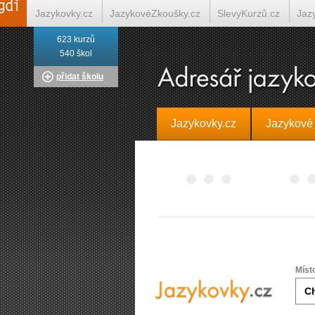
Jazykovky.cz
JazykovéZkoušky.cz
SlevyKurzů.cz
Jaz
623 kurzů
Italština on-line
Tlumočení-Překlady.cz
Překládá.cz
T
540 škol
přidat školu
Jazykovky.cz
Jazykové
Míst