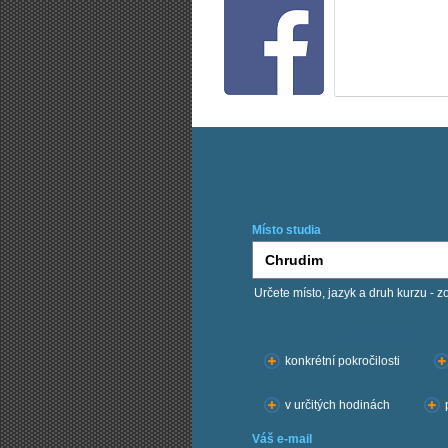
Místo studia
Určete místo, jazyk a druh kurzu - z
Chci kurzy:
konkrétní pokročilosti
v určitých hodinách
Váš e-mail