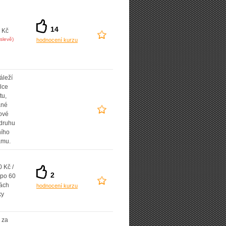
14
 Kč
slevě)
hodnocení kurzu
áleží
lce
tu,
ané
ové
 druhu
ního
amu.
 Kč /
2
 po 60
ách
hodnocení kurzu
ky
 za