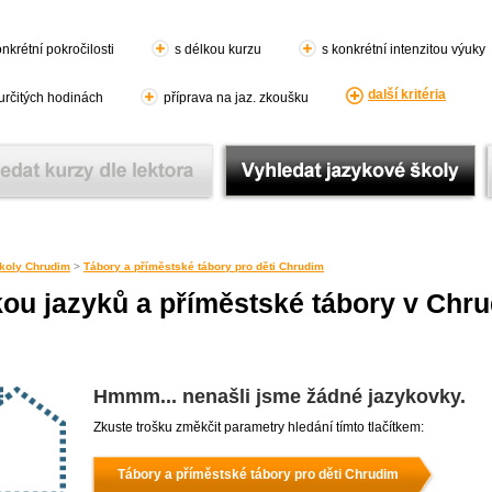
nkrétní pokročilosti
s délkou kurzu
s konkrétní intenzitou výuky
další kritéria
 určitých hodinách
příprava na jaz. zkoušku
koly Chrudim
>
Tábory a příměstské tábory pro děti Chrudim
kou jazyků a příměstské tábory v Chr
Hmmm... nenašli jsme žádné jazykovky.
Zkuste trošku změkčit parametry hledání tímto tlačítkem:
Tábory a příměstské tábory pro děti Chrudim