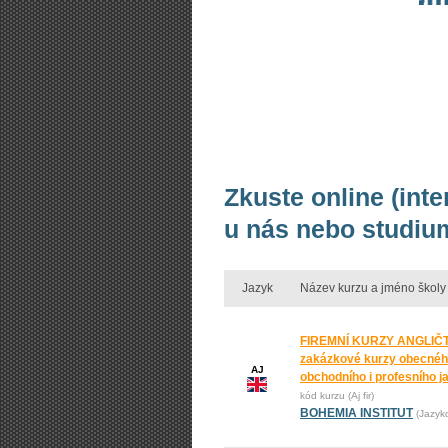
Zkuste online (int
u nás nebo studium
Jazyk
Název kurzu a jméno školy
FIREMNÍ KURZY ANGLIČT
zakázkové kurzy obecnéh
AJ
obchodního i profesního j
kód kurzu (Aj fir)
BOHEMIA INSTITUT
(Jazyk