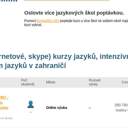
Oslovte více jazykových škol poptávkou.
Pomocí
formuláře níže
poptejte kurz u více škol ve vašem okolí 
kurz vybrat.
ernetové, skype) kurzy jazyků, intenzi
 jazyků v zahraničí
Poč.
Rozsah
Město
Cen
studentů
výuky
INY -
o,
390-790
azyka
Online výuka
–
hodinu 
–
ová škola)