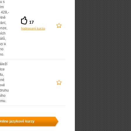
u s
lým
 428,-
etně
17
ání,
enze,
hodnocení kurzu
ních
álů,
vy a
ho
ho.
áleží
lce
tu,
ané
ové
 druhu
ního
amu.
nline jazykové kurzy