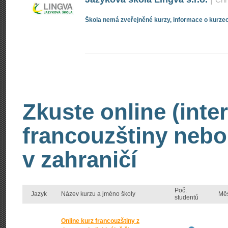
Škola nemá zveřejněné kurzy, informace o kurzec
Zkuste online (inte
francouzštiny nebo
v zahraničí
Poč.
Jazyk
Název kurzu a jméno školy
Mě
studentů
Online kurz francouzštiny z