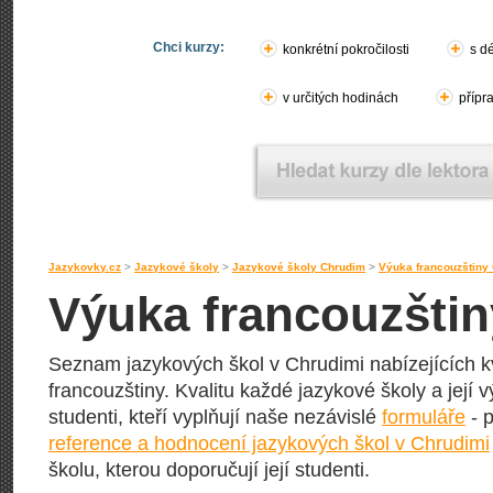
Chci kurzy:
konkrétní pokročilosti
s d
v určitých hodinách
přípr
Jazykovky.cz
>
Jazykové školy
>
Jazykové školy Chrudim
>
Výuka francouzštiny
Výuka francouzštin
Seznam jazykových škol v Chrudimi nabízejících kv
francouzštiny. Kvalitu každé jazykové školy a její v
studenti, kteří vyplňují naše nezávislé
formuláře
- p
reference a hodnocení jazykových škol v Chrudimi
školu, kterou doporučují její studenti.