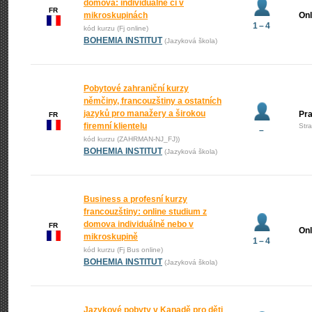
domova: individuálně či v
FR
mikroskupinách
Onl
1 – 4
kód kurzu (Fj online)
BOHEMIA INSTITUT
(Jazyková škola)
Pobytové zahraniční kurzy
němčiny, francouzštiny a ostatních
jazyků pro manažery a širokou
Pr
FR
firemní klientelu
Str
–
kód kurzu (ZAHRMAN-NJ_FJ))
BOHEMIA INSTITUT
(Jazyková škola)
Business a profesní kurzy
francouzštiny: online studium z
domova individuálně nebo v
FR
Onl
mikroskupině
1 – 4
kód kurzu (Fj Bus online)
BOHEMIA INSTITUT
(Jazyková škola)
Jazykové pobyty v Kanadě pro děti