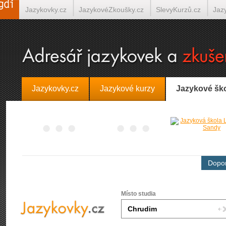
Jazykovky.cz
JazykovéZkoušky.cz
SlevyKurzů.cz
Jaz
Španělština on-line
Italština on-line
Tlumočení-Překlady.
Jazykovky.cz
Jazykové kurzy
Jazykové šk
Dopor
Místo studia