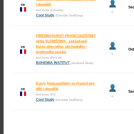
i dospělé
FR
Se
kód kurzu (Canada)
–
Cool Study
(Centrála Sedlčany)
FIREMNÍ KURZY FRANCOUZŠTINY
nebo VLÁMŠTINY - zakázkové
kurzy obecného, obchodního i
FR
Onl
profesního jazyka
–
kód kurzu (Fj+V fir)
BOHEMIA INSTITUT
(Jazyková škola)
Kurzy francouzštiny ve Francii pro
děti i dospělé
FR
Se
kód kurzu (FJ)
–
Cool Study
(Centrála Sedlčany)