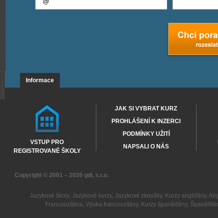
Informace
JAK SI VYBRAT KURZ
PROHLÁŠENÍ K INZERCI
PODMÍNKY UŽITÍ
VSTUP PRO
NAPSALI O NÁS
REGISTROVANÉ ŠKOLY
Copyright © 2001 – 2026
gdi, s.r.o.
Jazykové školy
,
Jazykové kurzy
,
Jazykové zkoušky
,
Kurzy angličtiny
,
Ang
Francouzština
,
Výuka francouzštiny
,
Kurzy španělštiny
,
Španělšti