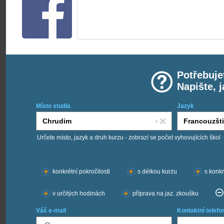
Potřebuje
Napište, 
Místo studia
Jazyk
Určete místo, jazyk a druh kurzu - zobrazí se počet vyhovujících škol
Chci kurzy:
konkrétní pokročilosti
s délkou kurzu
s konkr
v určitých hodinách
příprava na jaz. zkoušku
Váš e-mail
Kontaktní telefo