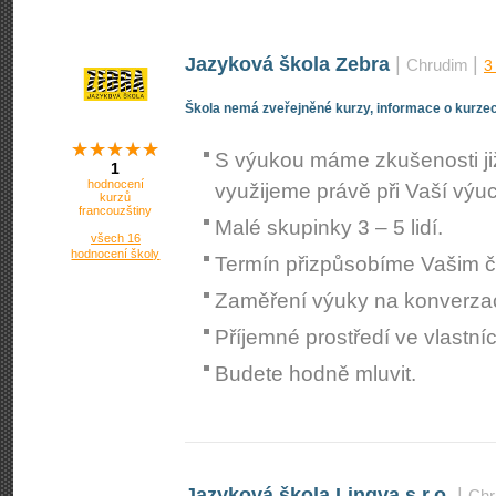
Jazyková škola Zebra
|
|
Chrudim
3
Škola nemá zveřejněné kurzy, informace o kurzec
S výukou máme zkušenosti již 
1
hodnocení
využijeme právě při Vaší výu
kurzů
francouzštiny
Malé skupinky 3 – 5 lidí.
všech 16
hodnocení školy
Termín přizpůsobíme Vašim
Zaměření výuky na konverzaci
Příjemné prostředí ve vlastn
Budete hodně mluvit.
Jazyková škola Lingva s.r.o.
|
Chr