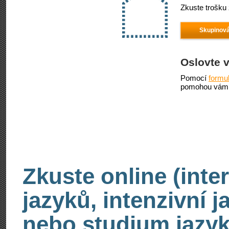
Zkuste trošku 
Skupinová
Oslovte 
Pomocí
formu
pomohou vám 
Zkuste online (inte
jazyků, intenzivní 
nebo studium jazyk