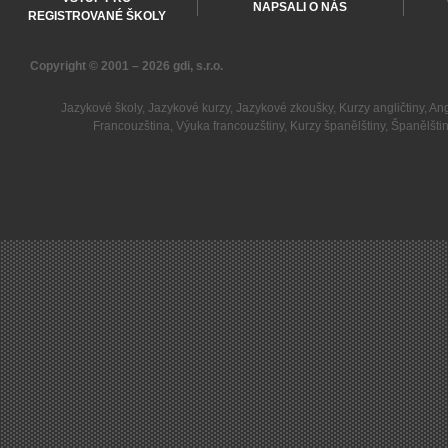
NAPSALI O NÁS
REGISTROVANÉ ŠKOLY
Copyright © 2001 – 2026
gdi, s.r.o.
Jazykové školy
,
Jazykové kurzy
,
Jazykové zkoušky
,
Kurzy angličtiny
,
Ang
Francouzština
,
Výuka francouzštiny
,
Kurzy španělštiny
,
Španělšti