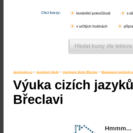
Chci kurzy:
konkrétní pokročilosti
s d
v určitých hodinách
přípr
Jazykovky.cz
>
Jazykové školy
>
Jazykové školy Břeclav
>
Skupinová (veřejná) 
Výuka cizích jazyk
Břeclavi
Hmmm... 