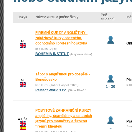
Poč.
Jazyk
Název kurzu a jméno školy
Mě
studentů
FIREMNÍ KURZY ANGLIČTINY -
zakázkové kurzy obecného,
AJ
obchodního i profesního jazyka
Onl
–
kód kurzu (Aj fir)
BOHEMIA INSTITUT
(Jazyková škola)
Tábor s angličtinou pro dospělé -
Benešovsko
Plz
AJ
Bol
kód kurzu (Tábor Dospělí 2026)
1 – 30
Perfect World s.r.o.
(Sídlo Plzeň )
POBYTOVÉ ZAHRANIČNÍ KURZY
angličtiny, španělštiny a ostatních
AJ, ŠJ
jazyků pro manažery a širokou
Pr
firemní klientelu
Str
–
kód kurzu (ZAHRMAN-AJ_SJ)