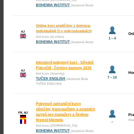
BOHEMIA INSTITUT
(Jazyková škola)
Online kurz angličtiny z domova:
individuálně či v mikroskupinách
AJ
Onl
kód kurzu (Aj online)
1 – 4
BOHEMIA INSTITUT
(Jazyková škola)
Intenzivní pobytový kurz - Středně
Pokročilí - Čertovy kameny 2026
AJ
Ho
kód kurzu (Jeseníky)
7 – 10
TUČEK ENGLISH
(Jazyková škola
TUČEK ENGLISH)
Pobytové zahraniční kurzy
němčiny, francouzštiny a ostatních
FR, NJ
jazyků pro manažery a širokou
Pr
firemní klientelu
Str
–
kód kurzu (ZAHRMAN-NJ_FJ))
BOHEMIA INSTITUT
(Jazyková škola)