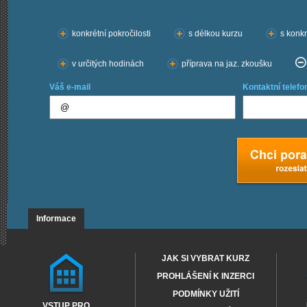
Chci kurzy:
konkrétní pokročilosti
s délkou kurzu
s konkr
v určitých hodinách
příprava na jaz. zkoušku
Váš e-mail
Kontaktní telefo
Informace
JAK SI VYBRAT KURZ
PROHLÁŠENÍ K INZERCI
PODMÍNKY UŽITÍ
VSTUP PRO