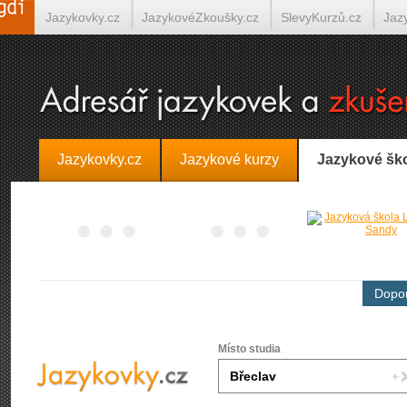
Jazykovky.cz
JazykovéZkoušky.cz
SlevyKurzů.cz
Jaz
Španělština on-line
Italština on-line
Tlumočení-Překlady.
Jazykovky.cz
Jazykové kurzy
Jazykové šk
Dopor
Místo studia