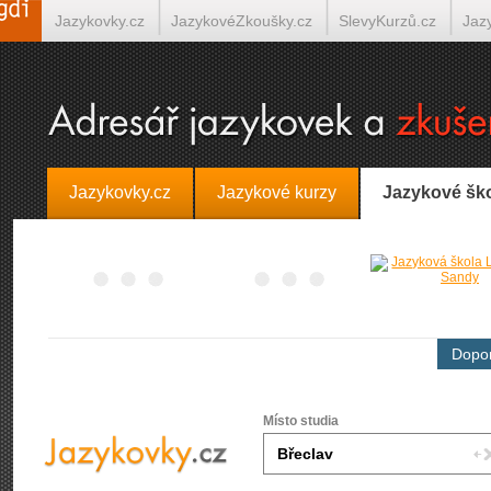
Jazykovky.cz
JazykovéZkoušky.cz
SlevyKurzů.cz
Jaz
Španělština on-line
Italština on-line
Tlumočení-Překlady.
Jazykovky.cz
Jazykové kurzy
Jazykové šk
Dopor
Místo studia