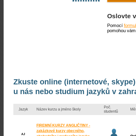
Oslovte 
Pomocí
formu
pomohou vám 
Zkuste online (internetové, skype)
u nás nebo studium jazyků v zahr
Poč.
Jazyk
Název kurzu a jméno školy
Mě
studentů
FIREMNÍ KURZY ANGLIČTINY -
zakázkové kurzy obecného,
AJ