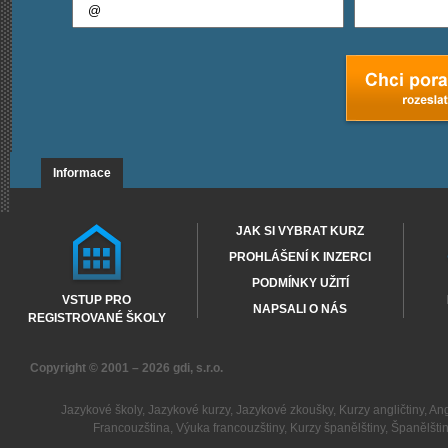
Informace
JAK SI VYBRAT KURZ
PROHLÁŠENÍ K INZERCI
PODMÍNKY UŽITÍ
VSTUP PRO
NAPSALI O NÁS
REGISTROVANÉ ŠKOLY
Copyright © 2001 – 2026
gdi, s.r.o.
Jazykové školy
,
Jazykové kurzy
,
Jazykové zkoušky
,
Kurzy angličtiny
,
Ang
Francouzština
,
Výuka francouzštiny
,
Kurzy španělštiny
,
Španělšti