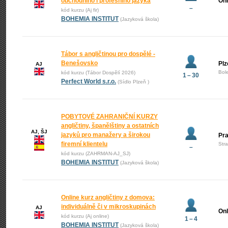
obchodního i profesního jazyka
Onl
–
kód kurzu (Aj fir)
BOHEMIA INSTITUT
(Jazyková škola)
Tábor s angličtinou pro dospělé -
Benešovsko
Plz
AJ
Bol
kód kurzu (Tábor Dospělí 2026)
1 – 30
Perfect World s.r.o.
(Sídlo Plzeň )
POBYTOVÉ ZAHRANIČNÍ KURZY
angličtiny, španělštiny a ostatních
AJ, ŠJ
jazyků pro manažery a širokou
Pr
firemní klientelu
Str
–
kód kurzu (ZAHRMAN-AJ_SJ)
BOHEMIA INSTITUT
(Jazyková škola)
Online kurz angličtiny z domova:
individuálně či v mikroskupinách
AJ
Onl
kód kurzu (Aj online)
1 – 4
BOHEMIA INSTITUT
(Jazyková škola)