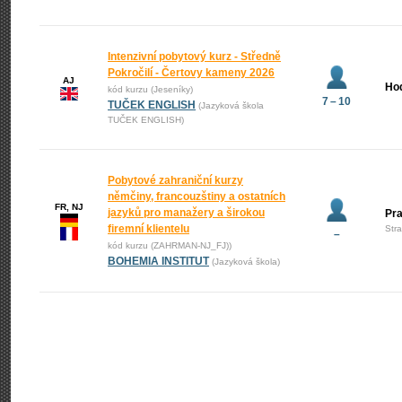
Intenzivní pobytový kurz - Středně
Pokročilí - Čertovy kameny 2026
AJ
Ho
kód kurzu (Jeseníky)
7 – 10
TUČEK ENGLISH
(Jazyková škola
TUČEK ENGLISH)
Pobytové zahraniční kurzy
němčiny, francouzštiny a ostatních
FR, NJ
jazyků pro manažery a širokou
Pr
firemní klientelu
Str
–
kód kurzu (ZAHRMAN-NJ_FJ))
BOHEMIA INSTITUT
(Jazyková škola)