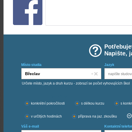
Potřebuje
Napište, 
Místo studia
Jazyk
Určete místo, jazyk a druh kurzu - zobrazí se počet vyhovujících škol
Chci kurzy:
konkrétní pokročilosti
s délkou kurzu
s konkr
v určitých hodinách
příprava na jaz. zkoušku
Váš e-mail
Kontaktní telefo