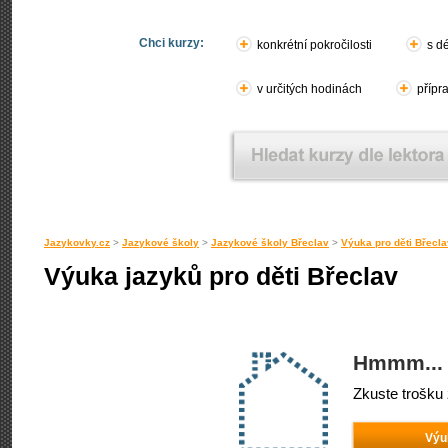
Chci kurzy:
konkrétní pokročilosti
s d
v určitých hodinách
přípr
Jazykovky.cz
>
Jazykové školy
>
Jazykové školy Břeclav
>
Výuka pro děti Břecla
Výuka jazyků pro děti Břeclav
Hmmm... 
Zkuste trošku 
Výu