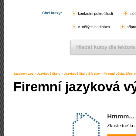
Chci kurzy:
konkrétní pokročilosti
s d
v určitých hodinách
přípr
Jazykovky.cz
>
Jazykové školy
>
Jazykové školy Břeclav
>
Firemní výuka Břecla
Firemní jazyková v
Hmmm... 
Zkuste trošku 