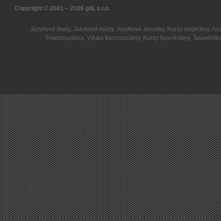
Copyright © 2001 – 2026
gdi, s.r.o.
Jazykové školy
,
Jazykové kurzy
,
Jazykové zkoušky
,
Kurzy angličtiny
,
Ang
Francouzština
,
Výuka francouzštiny
,
Kurzy španělštiny
,
Španělšti