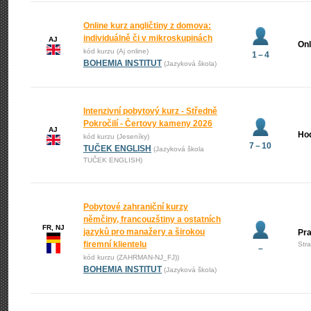
Online kurz angličtiny z domova:
individuálně či v mikroskupinách
AJ
Onl
kód kurzu (Aj online)
1 – 4
BOHEMIA INSTITUT
(Jazyková škola)
Intenzivní pobytový kurz - Středně
Pokročilí - Čertovy kameny 2026
AJ
Ho
kód kurzu (Jeseníky)
7 – 10
TUČEK ENGLISH
(Jazyková škola
TUČEK ENGLISH)
Pobytové zahraniční kurzy
němčiny, francouzštiny a ostatních
FR, NJ
jazyků pro manažery a širokou
Pr
firemní klientelu
Str
–
kód kurzu (ZAHRMAN-NJ_FJ))
BOHEMIA INSTITUT
(Jazyková škola)