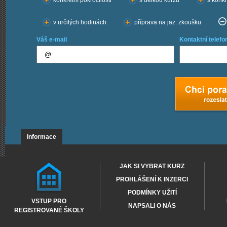
konkrétní pokročilosti
s délkou kurzu
s konkr
v určitých hodinách
příprava na jaz. zkoušku
Váš e-mail
Kontaktní telefo
Informace
JAK SI VYBRAT KURZ
PROHLÁŠENÍ K INZERCI
PODMÍNKY UŽITÍ
VSTUP PRO
NAPSALI O NÁS
REGISTROVANÉ ŠKOLY