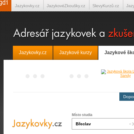
Jazykovky.cz
JazykovéZkoušky.cz
SlevyKurzů.cz
Jaz
Španělština on-line
Italština on-line
Tlumočení-Překlady.
Jazykovky.cz
Jazykové kurzy
Jazykové šk
Dopor
Místo studia