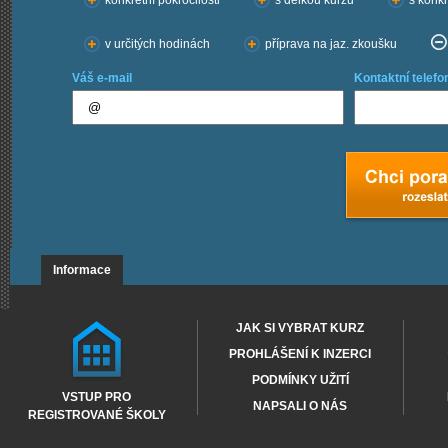
konkrétní pokročilosti
s délkou kurzu
s konkr
v určitých hodinách
příprava na jaz. zkoušku
Váš e-mail
Kontaktní telefo
Informace
JAK SI VYBRAT KURZ
PROHLÁŠENÍ K INZERCI
PODMÍNKY UŽITÍ
VSTUP PRO
NAPSALI O NÁS
REGISTROVANÉ ŠKOLY