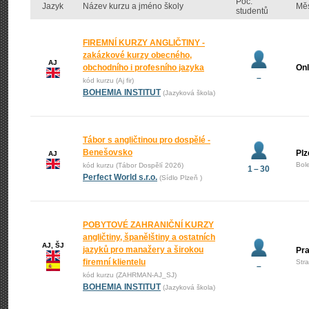
Poč.
Jazyk
Název kurzu a jméno školy
Mě
studentů
FIREMNÍ KURZY ANGLIČTINY -
zakázkové kurzy obecného,
AJ
obchodního i profesního jazyka
Onl
–
kód kurzu (Aj fir)
BOHEMIA INSTITUT
(Jazyková škola)
Tábor s angličtinou pro dospělé -
Benešovsko
Plz
AJ
Bol
kód kurzu (Tábor Dospělí 2026)
1 – 30
Perfect World s.r.o.
(Sídlo Plzeň )
POBYTOVÉ ZAHRANIČNÍ KURZY
angličtiny, španělštiny a ostatních
AJ, ŠJ
jazyků pro manažery a širokou
Pr
firemní klientelu
Str
–
kód kurzu (ZAHRMAN-AJ_SJ)
BOHEMIA INSTITUT
(Jazyková škola)