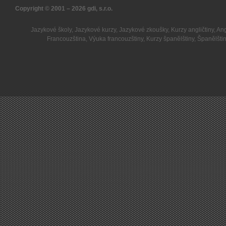
Copyright © 2001 – 2026
gdi, s.r.o.
Jazykové školy
,
Jazykové kurzy
,
Jazykové zkoušky
,
Kurzy angličtiny
,
Ang
Francouzština
,
Výuka francouzštiny
,
Kurzy španělštiny
,
Španělšti