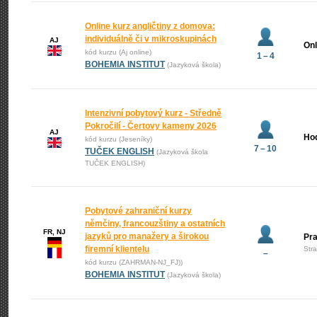
Online kurz angličtiny z domova:
individuálně či v mikroskupinách
AJ
Onl
kód kurzu (Aj online)
1 – 4
BOHEMIA INSTITUT
(Jazyková škola)
Intenzivní pobytový kurz - Středně
Pokročilí - Čertovy kameny 2026
AJ
Ho
kód kurzu (Jeseníky)
7 – 10
TUČEK ENGLISH
(Jazyková škola
TUČEK ENGLISH)
Pobytové zahraniční kurzy
němčiny, francouzštiny a ostatních
FR, NJ
jazyků pro manažery a širokou
Pr
firemní klientelu
Str
–
kód kurzu (ZAHRMAN-NJ_FJ))
BOHEMIA INSTITUT
(Jazyková škola)