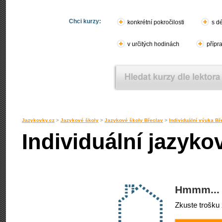
Chci kurzy:
konkrétní pokročilosti
s d
v určitých hodinách
přípr
Jazykovky.cz
>
Jazykové školy
>
Jazykové školy Břeclav
>
Individuální výuka Bř
Individuální jazyko
Hmmm... 
Zkuste trošku 