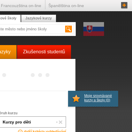
Francouzština on-line
Španělština on-line
ové školy
Jazykové kurzy
azyky
Zkušenosti studentů
Moje srovnávané
kurzy a školy
(0)
Druh kurzu
další kritéria vyhledávání