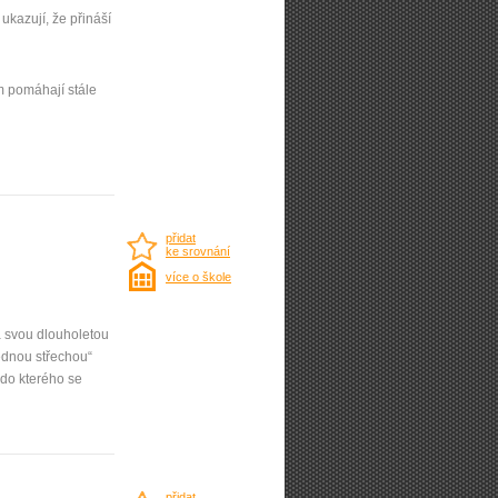
kazují, že přináší
m pomáhají stále
přidat
ke srovnání
více o škole
á svou dlouholetou
ednou střechou“
do kterého se
přidat