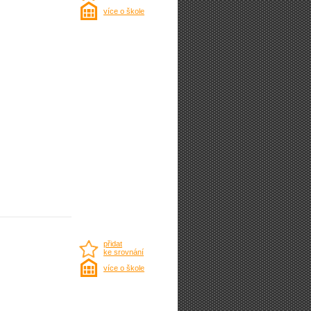
více o škole
přidat
ke srovnání
více o škole