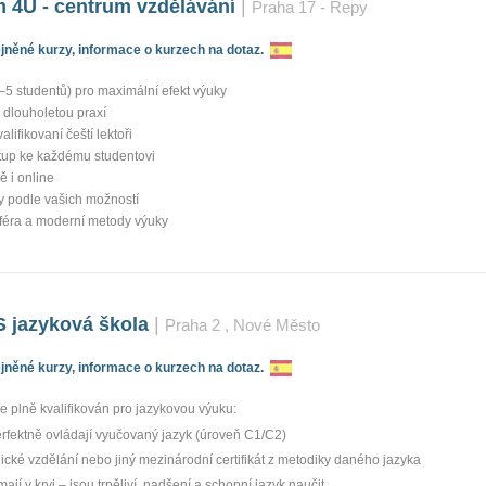
 4U - centrum vzdělávání
|
Praha 17 - Řepy
něné kurzy, informace o kurzech na dotaz.
–5 studentů) pro maximální efekt výuky
s dlouholetou praxí
alifikovaní čeští lektoři
stup ke každému studentovi
 i online
ny podle vašich možností
féra a moderní metody výuky
jazyková škola
|
Praha 2
, Nové Město
něné kurzy, informace o kurzech na dotaz.
je plně kvalifikován pro jazykovou výuku:
perfektně ovládají vyučovaný jazyk (úroveň C1/C2)
cké vzdělání nebo jiný mezinárodní certifikát z metodiky daného jazyka
ají v krvi – jsou trpěliví, nadšení a schopní jazyk naučit