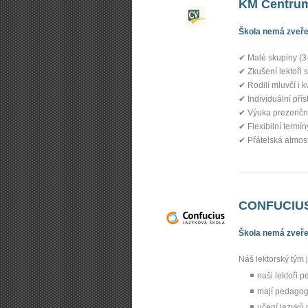
KM Centrum
Škola nemá zveřej
✔ Malé skupiny (3
✔ Zkušení lektoři 
✔ Rodilí mluvčí i kv
✔ Individuální pří
✔ Výuka prezenčně
✔ Flexibilní termí
✔ Přátelská atmos
CONFUCIUS 
Škola nemá zveřej
Náš lektorský tým 
naši lektoři 
mají pedagogi
učení jazyků m