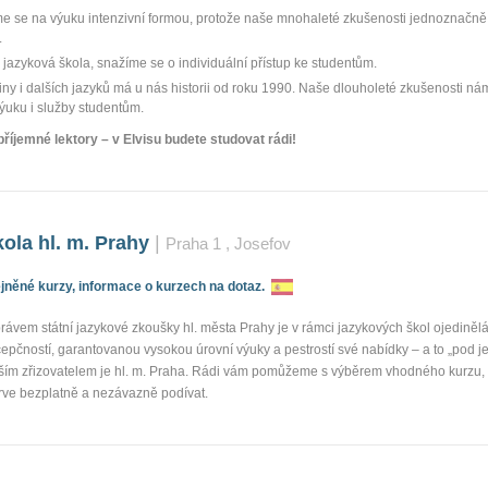
e se na výuku intenzivní formou, protože naše mnohaleté zkušenosti jednoznačně u
.
jazyková škola, snažíme se o individuální přístup ke studentům.
iny i dalších jazyků má u nás historii od roku 1990. Naše dlouholeté zkušenosti ná
výuku i služby studentům.
íjemné lektory – v Elvisu budete studovat rádi!
ola hl. m. Prahy
|
Praha 1
, Josefov
něné kurzy, informace o kurzech na dotaz.
rávem státní jazykové zkoušky hl. města Prahy je v rámci jazykových škol ojediněl
pčností, garantovanou vysokou úrovní výuky a pestrostí své nabídky – a to „pod j
aším zřizovatelem je hl. m. Praha. Rádi vám pomůžeme s výběrem vhodného kurzu, 
rve bezplatně a nezávazně podívat.