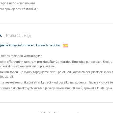
 Skype nebo kombinovaně
pro spokojenost zákazníka :)
o.
|
Praha 11
, Háje
něné kurzy, informace o kurzech na dotaz.
blíbenou metodou
Wattsenglish
.
vaným
přípravným centrem pro zkoušky Cambridge English
a partnerskou školou 
ádání zkoušek kontinuálně připravujeme.
vou metodou
. Do výuky zapojujeme celou paletu edukativních her, písniček, videí
ine zdroji.
 na
rozvoj komunikační stránky řeči
– od počátku na studenty mluvíme v cílové ře
. V našich docházkových kurzech je vždy maximálně 10 žáků, zpravidla to ale bývá