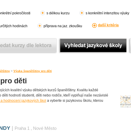
nkrétní pokročilosti
s délkou kurzu
s konkrétní intenzitou výuky
další kritéria
 určitých hodinách
příprava na jaz. zkoušku
ělštiny
>
Výuka španělštiny pro děti
pro děti
ících kvalitní výuku dětských kurzů španělštiny. Kvalitu každé
o děti hodnotí studenti, děti nebo rodiče, kteří vyplňují naše nezávislé
 a hodnocení jazykových škol
a vyberte si jazykovou školu, kterou
ANDY
|
Praha 1
, Nové Město