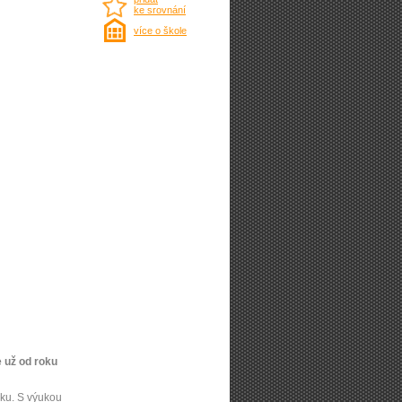
ke srovnání
více o škole
 už od roku
oku. S výukou