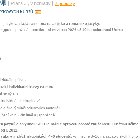
芒果
|
|
Praha 3
, Vinohrady
2 pobočky
ZYKOVÝCH KURZŮ
ná jazyková škola zaměřená na
asijské a románské jazyky.
ngguo – pražská pobočka – slaví v roce 2026
už 10 let existence!
Učíme:
)
viduální přístup
nové
i individuální kurzy na míru
nline výuka
y
individuální i skupinové
a a široký výběr výukových materiálů
čení knih v čínštině a japonštině
ch jazyků a s výukou ŠP i FR. máme opravdu bohaté zkušenosti! Čínštinu učíme
od r. 2011.
výuku v malých skupinkách 4–6 studentů
, výjimečně 8–10 na začátku školního r