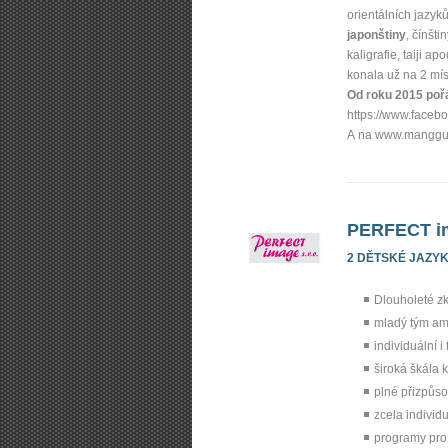
orientálních jazy
japonštiny
, čínštin
kaligrafie, taiji a
konala už na 2 mí
Od roku 2015 poř
https://www.fa­ceb
A na www.manggu
PERFECT im
2 DĚTSKÉ JAZY
Dlouholeté z
mladý tým amb
individuální i
široká škála 
plné přizpůso
zcela individu
programy pro