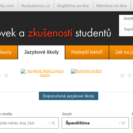
yky.com
Nazkušenou.cz
Angličtina on-line
Němčina on-line
lumočí.cz
Jazyk
 kurzy
Jazykové školy
Nejlepší lektoři
Jak na j
Doporučené jazykové školy
o studia
Jazyk