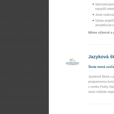
Specializujem
nejvyšší efekt
Jsme rodinná 
Výuka angličt
zkvalitňovat 
Máme výborné a př
Jazyková šk
Škola nemá zveřej
Jazyková škola s p
programovou konce
v centru Prahy. N
navíc můžete nejp