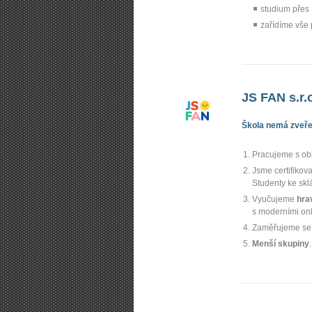
studium přes
zařídíme vše 
JS FAN s.r.
Škola nemá zveřej
Pracujeme s o
Jsme certifiko
Studenty ke skl
Vyučujeme
hra
s moderními onl
Zaměřujeme se
Menší skupiny