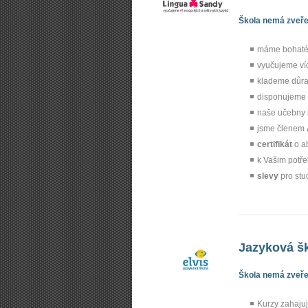
Škola nemá zveřej
máme bohaté 
vyučujeme ví
klademe důr
disponujeme
naše učebny 
jsme členem
certifikát
o a
k Vašim potř
slevy
pro stu
Jazyková š
Škola nemá zveřej
Kurzy zahaju