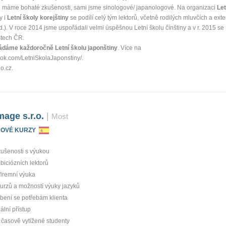
ků máme bohaté zkušenosti, sami jsme sinologové/ japanologové. Na organizaci
Let
y i
Letní školy korejštiny
se podílí celý tým lektorů, včetně rodilých mluvčích a exte
pod.). V roce 2014 jsme uspořádali velmi úspěšnou Letní školu čínštiny a v r. 2015 se 
stech ČR.
ádáme každoročně Letní školu japonštiny
. Více na
ook.com/Let­niSkolaJaponsti­ny/.
o.cz.
age s.r.o.
|
Most
KOVÉ KURZY
kušenosti s výukou
iciózních lektorů
 firemní výuka
kurzů a možností výuky jazyků
bení se potřebám klienta
ální přístup
 časově vytížené studenty