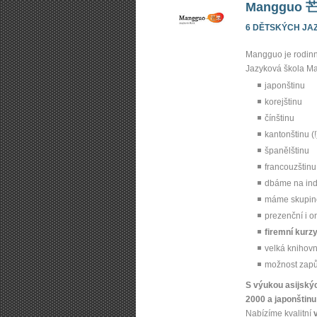
Mangguo 
6 DĚTSKÝCH JA
Mangguo je rodin
Jazyková škola Ma
japonštinu
korejštinu
čínštinu
kantonštinu (!
španělštinu
francouzštinu
dbáme na indi
máme skupi
prezenční i o
firemní kurz
velká knihovn
možnost zapůj
S výukou asijský
2000 a japonštinu 
Nabízíme kvalitní