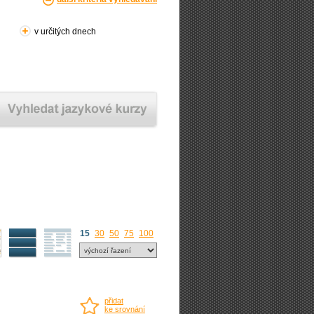
v určitých dnech
15
30
50
75
100
přidat
ke srovnání