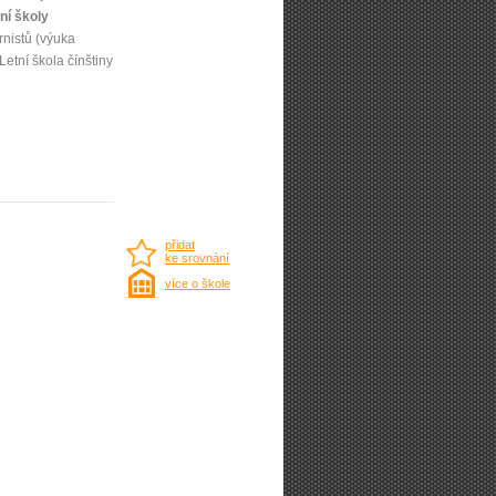
ní školy
rnistů (výuka
Letní škola čínštiny
přidat
ke srovnání
více o škole