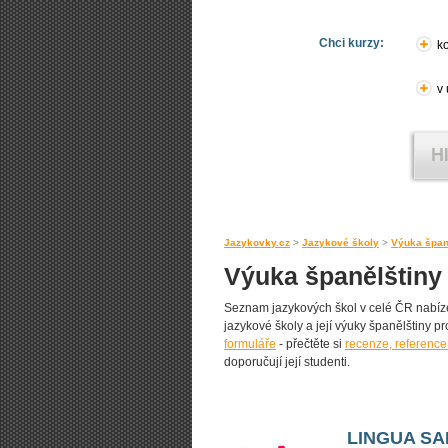
Chci kurzy:
ko
v
Jazykovky.cz
>
Jazykové školy
>
Výuka špan
Výuka španělštiny 
Seznam jazykových škol v celé ČR nabízej
jazykové školy a její výuky španělštiny pr
formuláře
- přečtěte si
recenze, reference
doporučují její studenti.
LINGUA S