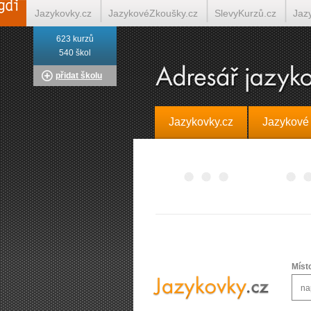
Jazykovky.cz
JazykovéZkoušky.cz
SlevyKurzů.cz
Jaz
623 kurzů
Italština on-line
Tlumočení-Překlady.cz
Překládá.cz
T
540 škol
přidat školu
Jazykovky.cz
Jazykové
Míst