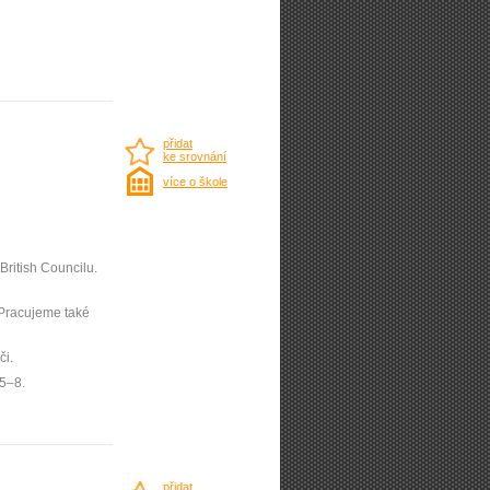
přidat
ke srovnání
více o škole
British Councilu.
. Pracujeme také
či.
 5–8.
přidat