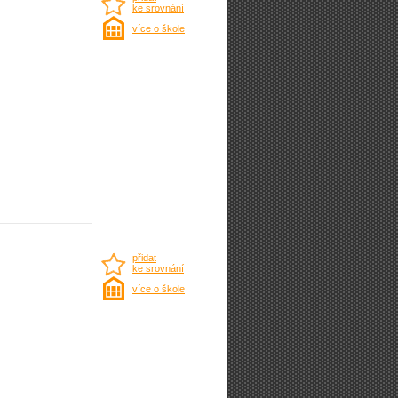
ke srovnání
více o škole
přidat
ke srovnání
více o škole