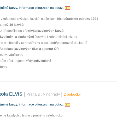
něné kurzy, informace o kurzech na dotaz.
zkušenosti s výukou jazyků, na českém trhu
působíme od roku 1991
ce než
40 jazyků
az především na
efektivitu jazykových kurzů
kvalitními a zkušenými
českými i zahraničními lektory
se nacházejí v
centru Prahy
a jsou dobře dopravně dostupné
Asociace jazykových škol a agentur ČR
bsolvování kurzu
ebám přistupujeme vždy
individuálně
denty
kola ELVIS
|
|
Praha 2
, Vinohrady
2 pobočky
něné kurzy, informace o kurzech na dotaz.
jeme každých 6 týdnů v průběhu celého roku.