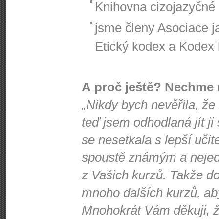
Knihovna cizojazyčné l
jsme členy Asociace j
Etický kodex a Kodex k
A proč ještě? Nechme 
„Nikdy bych nevěřila, že
teď jsem odhodlaná jít ji
se nesetkala s lepší učit
spoustě známým a nejede
z Vašich kurzů. Takže d
mnoho dalších kurzů, ab
Mnohokrát Vám děkuji, že