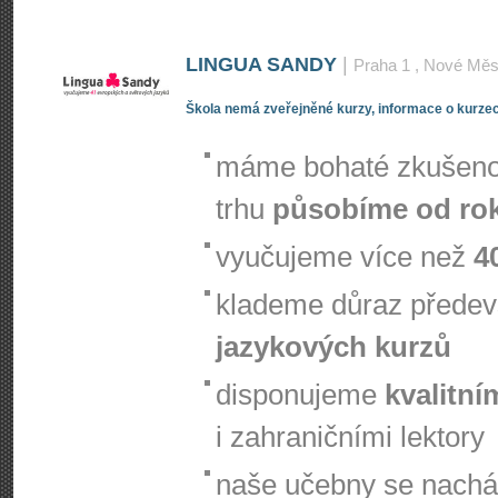
LINGUA SANDY
|
Praha 1
, Nové Měs
Škola nemá zveřejněné kurzy, informace o kurzec
máme bohaté zkušenos
trhu
působíme od ro
vyučujeme více než
4
klademe důraz přede
jazykových kurzů
disponujeme
kvalitní
i zahraničními lektory
naše učebny se nachá