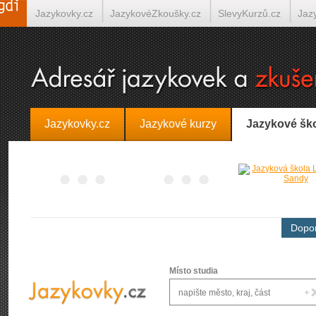
Jazykovky.cz
JazykovéZkoušky.cz
SlevyKurzů.cz
Jaz
Španělština on-line
Italština on-line
Tlumočení-Překlady.
Jazykovky.cz
Jazykové kurzy
Jazykové šk
Dopor
Místo studia