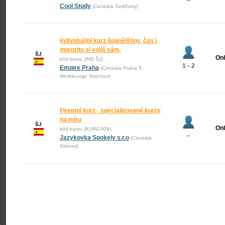
–
Cool Study
(Centrála Sedlčany)
Individuální kurz španělštiny, čas i
intenzitu si volíš sám,
ŠJ
Onl
kód kurzu (IND ŠJ)
1 – 2
Empire Praha
(Centrála Praha 5 -
Worklounge Smíchov)
Firemní kurz - specializované kurzy
na míru
ŠJ
Onl
kód kurzu (KURZ-009)
–
Jazykovka Spokely s.r.o
(Centrála
Klatovy)