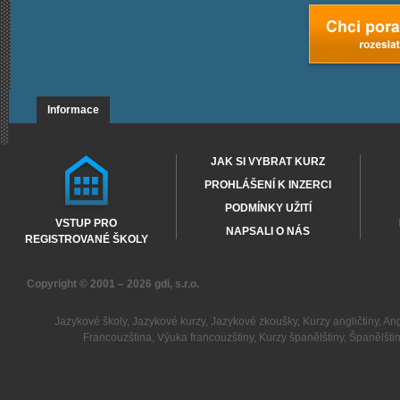
Informace
JAK SI VYBRAT KURZ
PROHLÁŠENÍ K INZERCI
PODMÍNKY UŽITÍ
VSTUP PRO
NAPSALI O NÁS
REGISTROVANÉ ŠKOLY
Copyright © 2001 – 2026
gdi, s.r.o.
Jazykové školy
,
Jazykové kurzy
,
Jazykové zkoušky
,
Kurzy angličtiny
,
Ang
Francouzština
,
Výuka francouzštiny
,
Kurzy španělštiny
,
Španělšti