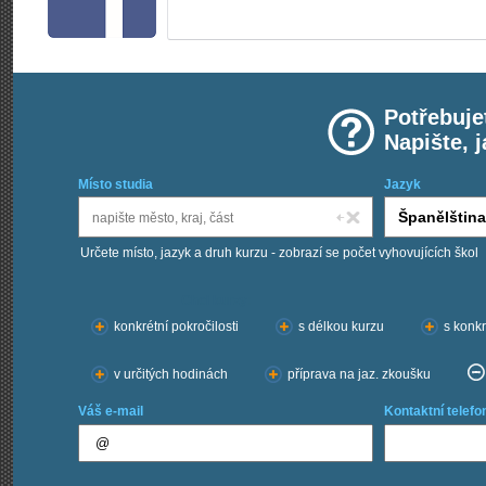
Potřebuje
Napište, 
Místo studia
Jazyk
Určete místo, jazyk a druh kurzu - zobrazí se počet vyhovujících škol
Chci kurzy:
konkrétní pokročilosti
s délkou kurzu
s konkr
v určitých hodinách
příprava na jaz. zkoušku
Váš e-mail
Kontaktní telefo