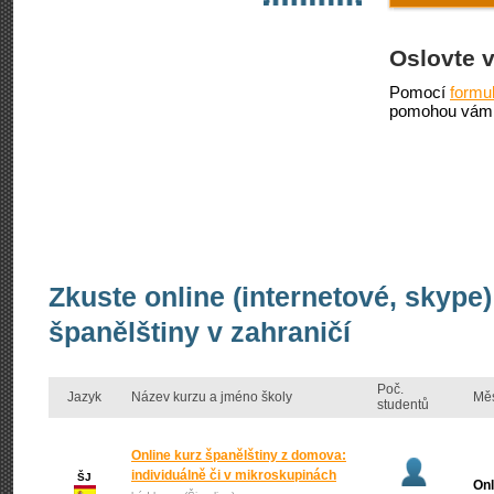
Oslovte 
Pomocí
formu
pomohou vám 
Zkuste online (internetové, skype
španělštiny v zahraničí
Poč.
Jazyk
Název kurzu a jméno školy
Mě
studentů
Online kurz španělštiny z domova:
individuálně či v mikroskupinách
ŠJ
Onl