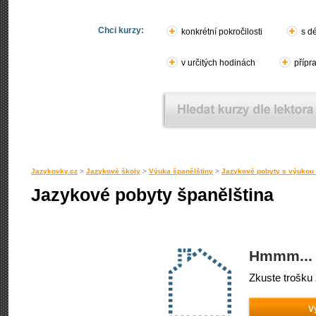
Chci kurzy:
konkrétní pokročilosti
s d
v určitých hodinách
přípr
Jazykovky.cz
>
Jazykové školy
>
Výuka španělštiny
>
Jazykové pobyty s výukou 
Jazykové pobyty španělština
Hmmm... 
Zkuste trošku 
V