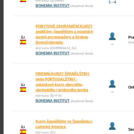
kód kurzu (Šj online)
1 – 4
BOHEMIA INSTITUT
(Jazyková škola)
POBYTOVÉ ZAHRANIČNÍ KURZY
angličtiny, španělštiny a ostatních
jazyků pro manažery a širokou
Pr
ŠJ
firemní klientelu
Str
–
kód kurzu (ZAHRMAN-AJ_SJ)
BOHEMIA INSTITUT
(Jazyková škola)
FIREMNÍ KURZY ŠPANĚLŠTINY
nebo PORTUGALŠTINY -
zakázkové kurzy obecného,
ŠJ
Onl
obchodního i profesního jazyka
–
kód kurzu (Šj+P fir)
BOHEMIA INSTITUT
(Jazyková škola)
Kurzy španělštiny ve Španělsku i
Latinské Americe
ŠJ
Se
kód kurzu (ŠJ)