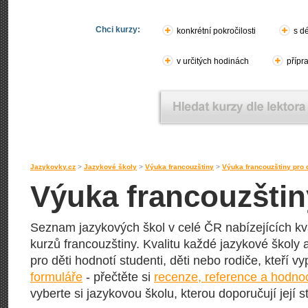
Chci kurzy:
konkrétní pokročilosti
s d
v určitých hodinách
přípr
Jazykovky.cz
>
Jazykové školy
>
Výuka francouzštiny
>
Výuka francouzštiny pro d
Výuka francouzštin
Seznam jazykových škol v celé ČR nabízejících kv
kurzů francouzštiny. Kvalitu každé jazykové školy a
pro děti hodnotí studenti, děti nebo rodiče, kteří v
formuláře
- přečtěte si
recenze, reference a hodno
vyberte si jazykovou školu, kterou doporučují její s