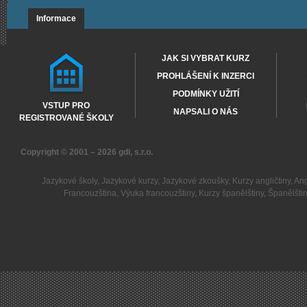
Informace
JAK SI VYBRAT KURZ
PROHLÁŠENÍ K INZERCI
PODMÍNKY UŽITÍ
VSTUP PRO
NAPSALI O NÁS
REGISTROVANÉ ŠKOLY
Copyright © 2001 – 2026
gdi, s.r.o.
Jazykové školy
,
Jazykové kurzy
,
Jazykové zkoušky
,
Kurzy angličtiny
,
Ang
Francouzština
,
Výuka francouzštiny
,
Kurzy španělštiny
,
Španělšti