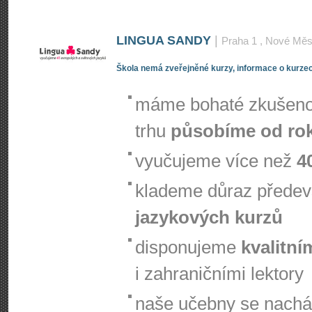
LINGUA SANDY
|
Praha 1
, Nové Měs
Škola nemá zveřejněné kurzy, informace o kurzec
máme bohaté zkušenos
trhu
působíme od ro
vyučujeme více než
4
klademe důraz přede
jazykových kurzů
disponujeme
kvalitní
i zahraničními lektory
naše učebny se nachá