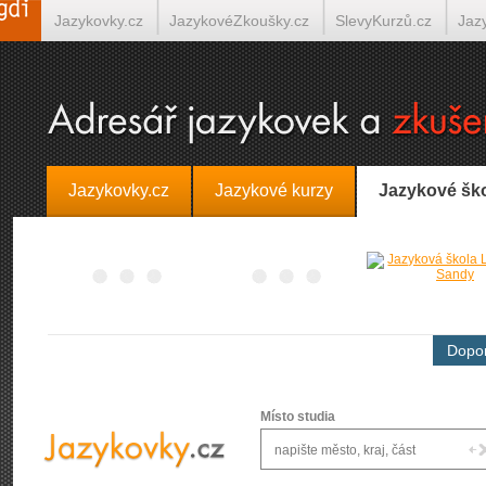
Jazykovky.cz
JazykovéZkoušky.cz
SlevyKurzů.cz
Jaz
Španělština on-line
Italština on-line
Tlumočení-Překlady.
Jazykovky.cz
Jazykové kurzy
Jazykové šk
Dopor
Místo studia