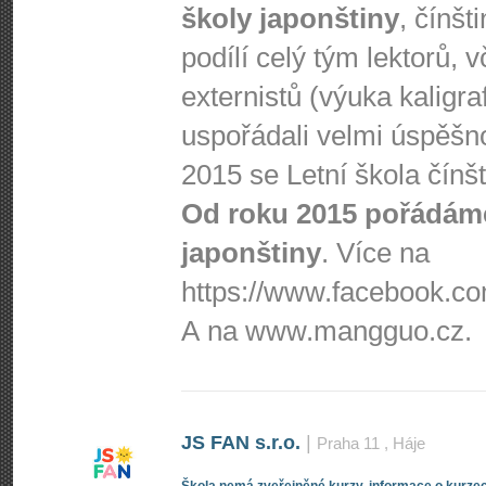
školy japonštiny
, čínšt
podílí celý tým lektorů, 
externistů (výuka kaligra
uspořádali velmi úspěšnou
2015 se Letní škola čínš
Od roku 2015 pořádáme
japonštiny
. Více na
https://www.fa­cebook.com
A na www.mangguo.cz.
JS FAN s.r.o.
|
Praha 11
, Háje
Škola nemá zveřejněné kurzy, informace o kurzec