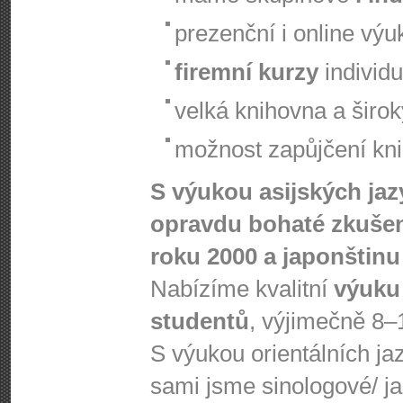
prezenční i online výu
firemní kurzy
individu
velká knihovna a širo
možnost zapůjčení knih
S výukou asijských ja
opravdu bohaté zkušen
roku 2000 a japonštinu 
Nabízíme kvalitní
výuku
studentů
, výjimečně 8–
S výukou orientálních j
sami jsme sinologové/ j