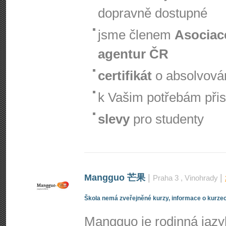
dopravně dostupné
jsme členem
Asociac
agentur ČR
certifikát
o absolvová
k Vašim potřebám při
slevy
pro studenty
Mangguo 芒果
|
|
Praha 3
, Vinohrady
Škola nemá zveřejněné kurzy, informace o kurzec
Mangguo je rodinná jaz