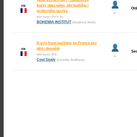
nebo VLÁMŠTINY - zakázkové
kurzy obecného, obchodního i
FR
Onl
profesního jazyka
–
kód kurzu (Fj+V fir)
BOHEMIA INSTITUT
(Jazyková škola)
Kurzy francouzštiny ve Francii pro
děti i dospělé
FR
Se
kód kurzu (FJ)
–
Cool Study
(Centrála Sedlčany)