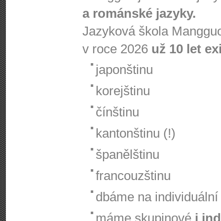
a románské jazyky.
Jazyková škola Mangguo
v roce 2026
už 10 let ex
japonštinu
korejštinu
čínštinu
kantonštinu (!)
španělštinu
francouzštinu
dbáme na individuální 
máme skupinové
i in