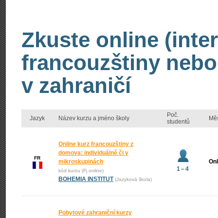
Zkuste online (inte
francouzštiny nebo
v zahraničí
Poč.
Jazyk
Název kurzu a jméno školy
Mě
studentů
Online kurz francouzštiny z
domova: individuálně či v
FR
mikroskupinách
Onl
1 – 4
kód kurzu (Fj online)
BOHEMIA INSTITUT
(Jazyková škola)
Pobytové zahraniční kurzy