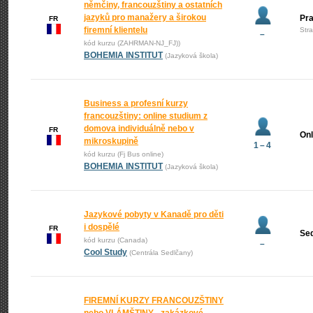
němčiny, francouzštiny a ostatních
jazyků pro manažery a širokou
Pr
FR
firemní klientelu
Str
–
kód kurzu (ZAHRMAN-NJ_FJ))
BOHEMIA INSTITUT
(Jazyková škola)
Business a profesní kurzy
francouzštiny: online studium z
domova individuálně nebo v
FR
Onl
mikroskupině
1 – 4
kód kurzu (Fj Bus online)
BOHEMIA INSTITUT
(Jazyková škola)
Jazykové pobyty v Kanadě pro děti
i dospělé
FR
Se
kód kurzu (Canada)
–
Cool Study
(Centrála Sedlčany)
FIREMNÍ KURZY FRANCOUZŠTINY