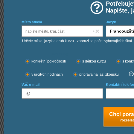
Potřebuje
Napište, 
Místo studia
Jazyk
Určete místo, jazyk a druh kurzu - zobrazí se počet vyhovujících škol
Chci kurzy:
konkrétní pokročilosti
s délkou kurzu
s konkr
v určitých hodinách
příprava na jaz. zkoušku
Váš e-mail
Kontaktní telefo