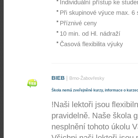
Individuální přístup ke stud
Při skupinové výuce max. 6 
Příznivé ceny
10 min. od Hl. nádraží
Časová flexibilita výuky
BIEB
|
Brno-Žabovřesky
Škola nemá zveřejněné kurzy, informace o kurzec
!Naši lektoři jsou flexibi
pravidelně. Naše škola g
nesplnění tohoto úkolu 
Všichni naši lektoři jsou