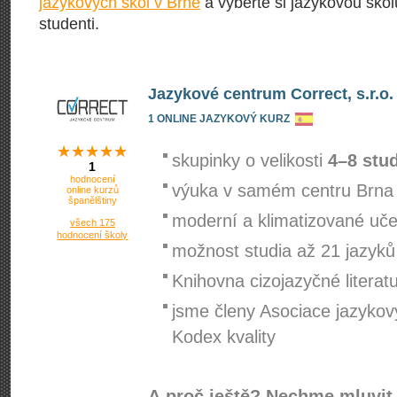
jazykových škol v Brně
a vyberte si jazykovou školu
studenti.
Jazykové centrum Correct, s.r.o.
1 ONLINE JAZYKOVÝ KURZ
skupinky o velikosti
4–8 stu
1
hodnocení
výuka v samém centru Brna
online kurzů
španělštiny
moderní a klimatizované uč
všech 175
hodnocení školy
možnost studia až 21 jazyků
Knihovna cizojazyčné literat
jsme členy Asociace jazykov
Kodex kvality
A proč ještě? Nechme mluvit