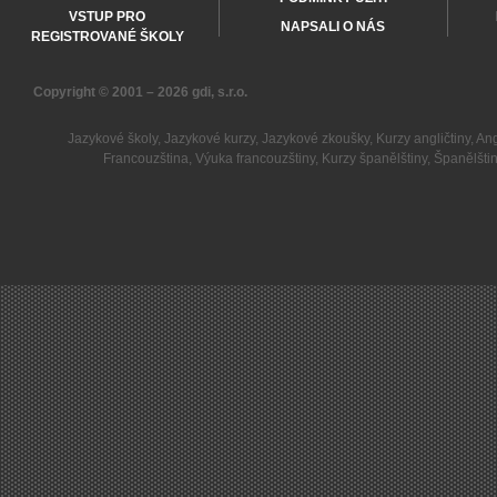
VSTUP PRO
NAPSALI O NÁS
REGISTROVANÉ ŠKOLY
Copyright © 2001 – 2026
gdi, s.r.o.
Jazykové školy
,
Jazykové kurzy
,
Jazykové zkoušky
,
Kurzy angličtiny
,
Ang
Francouzština
,
Výuka francouzštiny
,
Kurzy španělštiny
,
Španělšti