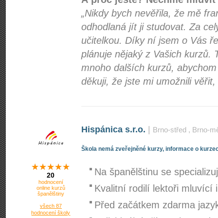
„Nikdy bych nevěřila, že mě fra
odhodlaná jít ji studovat. Za cel
učitelkou. Díky ní jsem o Vás 
plánuje nějaký z Vašich kurzů.
mnoho dalších kurzů, abychom 
děkuji, že jste mi umožnili věřit,
Hispánica s.r.o.
|
Brno-střed
, Brno-m
Škola nemá zveřejněné kurzy, informace o kurzec
Na španělštinu se specializ
20
hodnocení
Kvalitní rodilí lektoři mluvící
online kurzů
španělštiny
Před začátkem zdarma jazy
všech 87
hodnocení školy