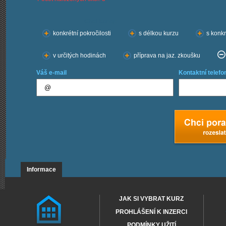
Chci kurzy:
konkrétní pokročilosti
s délkou kurzu
s konkr
v určitých hodinách
příprava na jaz. zkoušku
Váš e-mail
Kontaktní telefo
Informace
JAK SI VYBRAT KURZ
PROHLÁŠENÍ K INZERCI
PODMÍNKY UŽITÍ