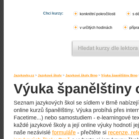
Chci kurzy:
konkrétní pokročilosti
s d
v určitých hodinách
přípr
Jazykovky.cz
>
Jazykové školy
>
Jazykové školy Brno
>
Výuka španělštiny Brno
Výuka španělštiny 
Seznam jazykových škol se sídlem v Brně nabízejíc
online kurzů španělštiny. Výuka probíhá přes inter
Facetime...) nebo samostudiem - e-learningové text
každé jazykové školy a její online výuky hodnotí její
naše nezávislé
formuláře
- přečtěte si
recenze, re