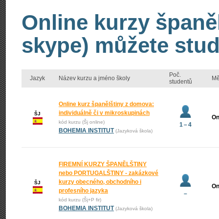
Online kurzy španěl
skype) můžete stud
Poč.
Jazyk
Název kurzu a jméno školy
Mě
studentů
Online kurz španělštiny z domova:
individuálně či v mikroskupinách
ŠJ
On
kód kurzu (Šj online)
1 – 4
BOHEMIA INSTITUT
(Jazyková škola)
FIREMNÍ KURZY ŠPANĚLŠTINY
nebo PORTUGALŠTINY - zakázkové
kurzy obecného, obchodního i
ŠJ
On
profesního jazyka
–
kód kurzu (Šj+P fir)
BOHEMIA INSTITUT
(Jazyková škola)