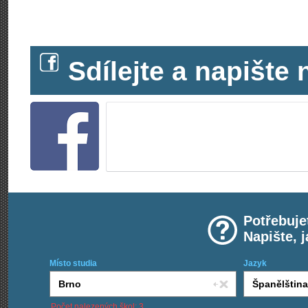
Sdílejte a napišt
Potřebuje
Napište, 
Místo studia
Jazyk
Počet nalezených škol: 3