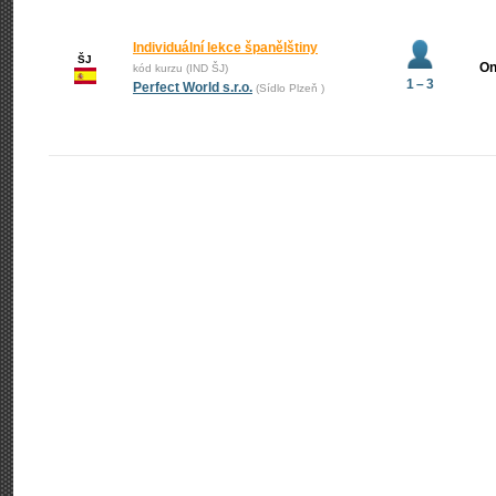
Individuální lekce španělštiny
ŠJ
On
kód kurzu (IND ŠJ)
1 – 3
Perfect World s.r.o.
(Sídlo Plzeň )