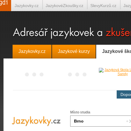
Jazykovky.cz
JazykovéZkoušky.cz
SlevyKurzů.cz
Jaz
Španělština on-line
Italština on-line
Tlumočení-Překlady.
Jazykovky.cz
Jazykové kurzy
Jazykové šk
Dopor
Místo studia