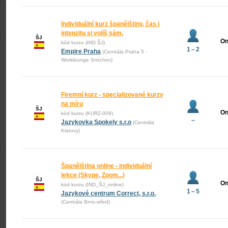
Individuální kurz španělštiny, čas i
intenzitu si volíš sám,
ŠJ
On
kód kurzu (IND ŠJ)
1 – 2
Empire Praha
(Centrála Praha 5 -
Worklounge Smíchov)
Firemní kurz - specializované kurzy
na míru
ŠJ
On
kód kurzu (KURZ-009)
–
Jazykovka Spokely s.r.o
(Centrála
Klatovy)
Španělština online - individuální
lekce (Skype, Zoom...)
ŠJ
On
kód kurzu (IND_ŠJ_online)
1 – 5
Jazykové centrum Correct, s.r.o.
(Centrála Brno-střed)