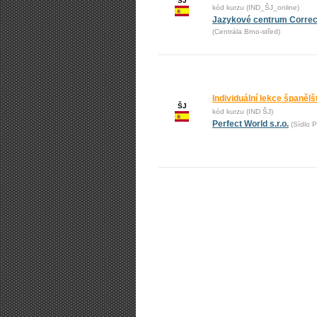
ŠJ
kód kurzu (IND_ŠJ_online)
Jazykové centrum Correct,
(Centrála Brno-střed)
Individuální lekce španělš
ŠJ
kód kurzu (IND ŠJ)
Perfect World s.r.o.
(Sídlo P