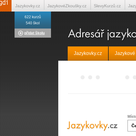
Jazykovky.cz
JazykovéZkoušky.cz
SlevyKurzů.cz
Jaz
622 kurzů
Italština on-line
Tlumočení-Překlady.cz
Překládá.cz
T
540 škol
přidat školu
Jazykovky.cz
Jazykové
Míst