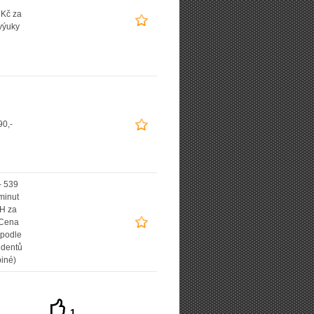
 Kč za
výuky
90,-
- 539
minut
H za
(Cena
 podle
udentů
piné)
1