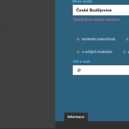
Místo studia
Žádná škola nebyla nalezena
Chci kurzy:
konkrétní pokročilosti
v určitých hodinách
Váš e-mail
Informace