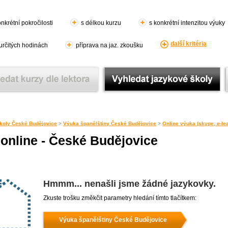
nkrétní pokročilosti
s délkou kurzu
s konkrétní intenzitou výuky
další kritéria
 určitých hodinách
příprava na jaz. zkoušku
koly České Budějovice
>
Výuka španělštiny České Budějovice
>
Online výuka (skype, e-le
online - České Budějovice
Hmmm... nenašli jsme žádné jazykovky.
Zkuste trošku změkčit parametry hledání tímto tlačítkem:
Výuka španělštiny České Budějovice