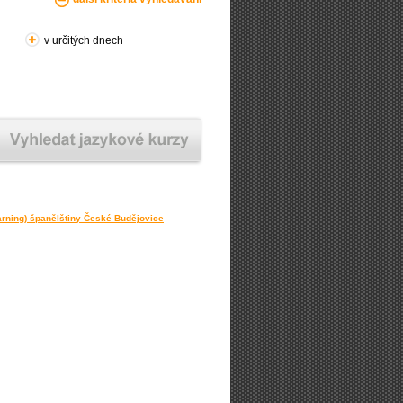
v určitých dnech
arning) španělštiny České Budějovice