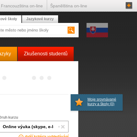
Francouzština on-line
Španělština on-line
ové školy
Jazykové kurzy
azyky
Zkušenosti studentů
Moje srovnávané
kurzy a školy
(0)
Druh kurzu
další kritéria vyhledávání