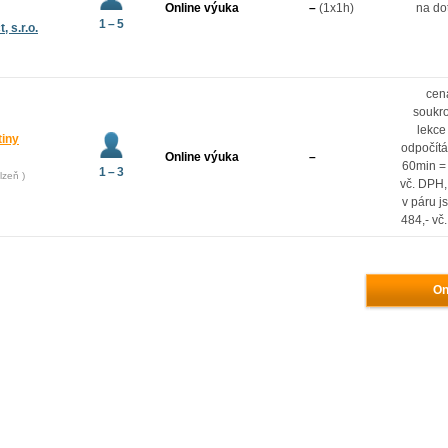
Online výuka
–
(1x1h)
na do
1 – 5
 s.r.o.
cen
soukr
lekce
tiny
odpočít
Online výuka
–
60min =
1 – 3
lzeň )
vč. DPH,
v páru j
484,- vč
On