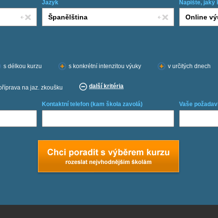
Jazyk
Napište, jaký 
s délkou kurzu
s konkrétní intenzitou výuky
v určitých dnech
další kritéria
příprava na jaz. zkoušku
Kontaktní telefon (kam škola zavolá)
Vaše požadav