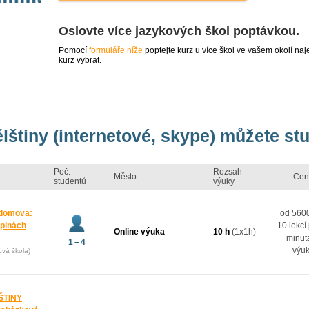
Oslovte více jazykových škol poptávkou.
Pomocí
formuláře níže
poptejte kurz u více škol ve vašem okolí 
kurz vybrat.
lštiny (internetové, skype) můžete st
Poč.
Rozsah
Město
Cen
studentů
výuky
 domova:
od 5600
upinách
10 lekcí
Online výuka
10 h
(1x1h)
minut
1 – 4
výu
ová škola)
ŠTINY