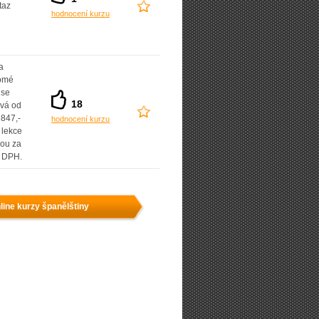
taz
hodnocení kurzu
a
omé
 se
18
ává od
 847,-
hodnocení kurzu
 lekce
sou za
. DPH.
line kurzy španělštiny