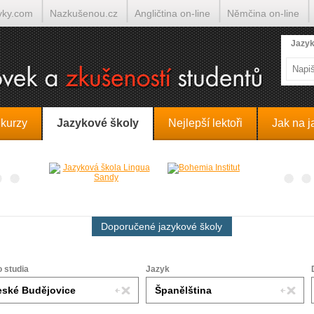
yky.com
Nazkušenou.cz
Angličtina on-line
Němčina on-line
lumočí.cz
Jazyk
 kurzy
Jazykové školy
Nejlepší lektoři
Jak na j
Doporučené jazykové školy
o studia
Jazyk