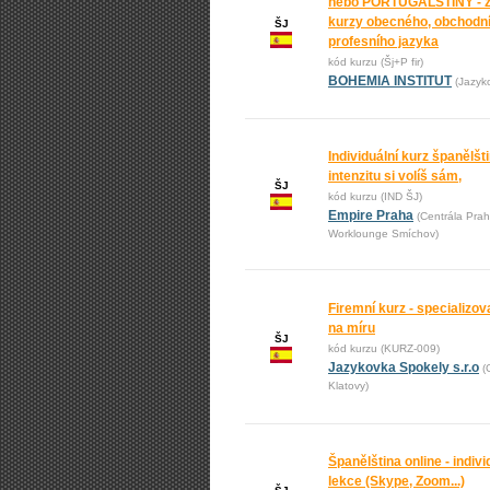
nebo PORTUGALŠTINY - 
kurzy obecného, obchodní
ŠJ
profesního jazyka
kód kurzu (Šj+P fir)
BOHEMIA INSTITUT
(Jazyk
Individuální kurz španělšti
intenzitu si volíš sám,
ŠJ
kód kurzu (IND ŠJ)
Empire Praha
(Centrála Prah
Worklounge Smíchov)
Firemní kurz - specializo
na míru
ŠJ
kód kurzu (KURZ-009)
Jazykovka Spokely s.r.o
(
Klatovy)
Španělština online - indivi
lekce (Skype, Zoom...)