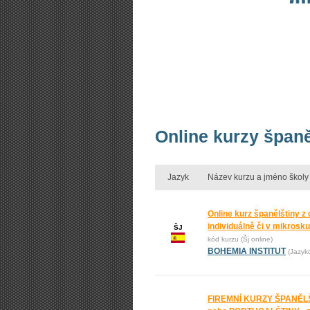
Online kurzy španě
Jazyk
Název kurzu a jméno školy
Online kurz španělštiny z
individuálně či v mikrosk
ŠJ
kód kurzu (Šj online)
BOHEMIA INSTITUT
(Jazyk
FIREMNÍ KURZY ŠPANĚL