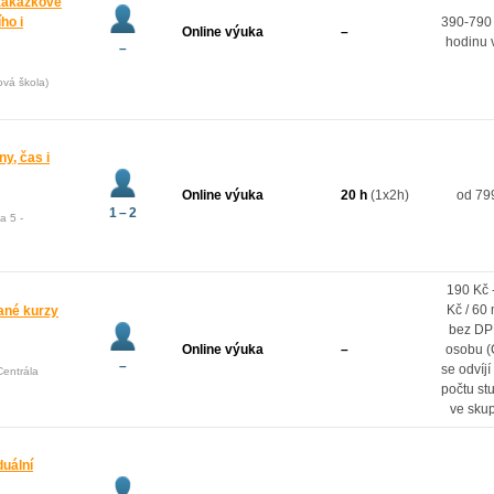
zakázkové
ho i
390-790
Online výuka
–
hodinu 
–
ová škola)
ny, čas i
Online výuka
20 h
(1x2h)
od 79
1 – 2
a 5 -
190 Kč 
Kč / 60 
vané kurzy
bez DP
Online výuka
–
osobu 
–
se odvíjí
Centrála
počtu st
ve sku
duální