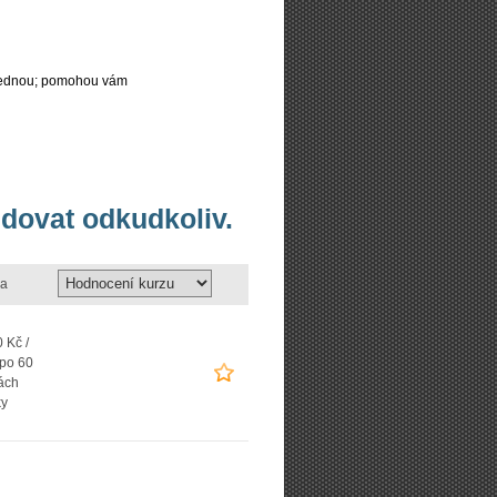
najednou; pomohou vám
udovat odkudkoliv.
a
 Kč /
 po 60
ách
ky