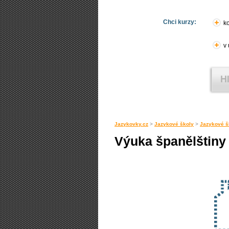
Chci kurzy:
ko
v
Jazykovky.cz
>
Jazykové školy
>
Jazykové š
Výuka španělštiny 