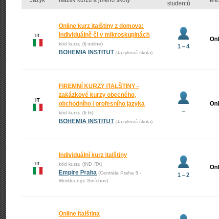
Jazyk
Název kurzu a jméno školy
Mě
studentů
Online kurz italštiny z domova:
individuálně či v mikroskupinách
IT
Onl
kód kurzu (Ij online)
1 – 4
BOHEMIA INSTITUT
(Jazyková škola)
FIREMNÍ KURZY ITALŠTINY -
zakázkové kurzy obecného,
IT
obchodního i profesního jazyka
Onl
–
kód kurzu (It fir)
BOHEMIA INSTITUT
(Jazyková škola)
Individuální kurz italštiny
IT
kód kurzu (IND ITA)
Onl
Empire Praha
(Centrála Praha 5 -
1 – 2
Worklounge Smíchov)
Online italština