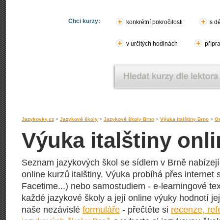
Chci kurzy:
konkrétní pokročilosti
s d
v určitých hodinách
přípr
Jazykovky.cz
>
Jazykové školy
>
Jazykové školy Brno
>
Výuka italštiny Brno
>
On
Výuka italštiny onl
Seznam jazykových škol se sídlem v Brně nabízejíc
online kurzů italštiny. Výuka probíhá přes internet
Facetime...) nebo samostudiem - e-learningové text
každé jazykové školy a její online výuky hodnotí její
naše nezávislé
formuláře
- přečtěte si
recenze, re