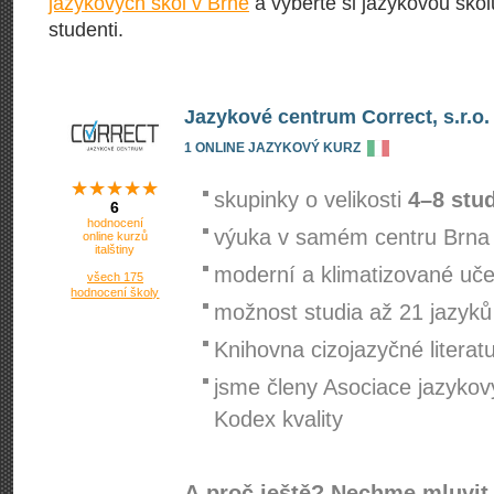
jazykových škol v Brně
a vyberte si jazykovou školu
studenti.
Jazykové centrum Correct, s.r.o.
1 ONLINE JAZYKOVÝ KURZ
skupinky o velikosti
4–8 stu
6
hodnocení
výuka v samém centru Brna
online kurzů
italštiny
moderní a klimatizované uč
všech 175
hodnocení školy
možnost studia až 21 jazyků
Knihovna cizojazyčné literat
jsme členy Asociace jazykov
Kodex kvality
A proč ještě? Nechme mluvit