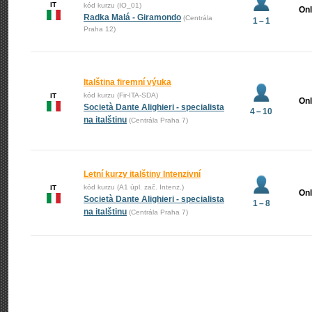
IT
kód kurzu (IO_01)
Onl
Radka Malá - Giramondo
(Centrála
1 – 1
Praha 12)
Italština firemní výuka
kód kurzu (Fir-ITA-SDA)
IT
Onl
Società Dante Alighieri - specialista
4 – 10
na italštinu
(Centrála Praha 7)
Letní kurzy italštiny Intenzivní
kód kurzu (A1 úpl. zač. Intenz.)
IT
Onl
Società Dante Alighieri - specialista
1 – 8
na italštinu
(Centrála Praha 7)