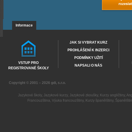
Informace
JAK SI VYBRAT KURZ
PROHLÁŠENÍ K INZERCI
PODMÍNKY UŽITÍ
VSTUP PRO
NAPSALI O NÁS
REGISTROVANÉ ŠKOLY
Copyright © 2001 – 2026
gdi, s.r.o.
Jazykové školy
,
Jazykové kurzy
,
Jazykové zkoušky
,
Kurzy angličtiny
,
Ang
Francouzština
,
Výuka francouzštiny
,
Kurzy španělštiny
,
Španělšti