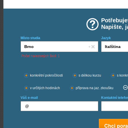
Potřebuje
Napište, 
Místo studia
Jazyk
Počet nalezených škol: 1
Chci kurzy:
konkrétní pokročilosti
s délkou kurzu
s konkr
v určitých hodinách
příprava na jaz. zkoušku
Váš e-mail
Kontaktní telefo