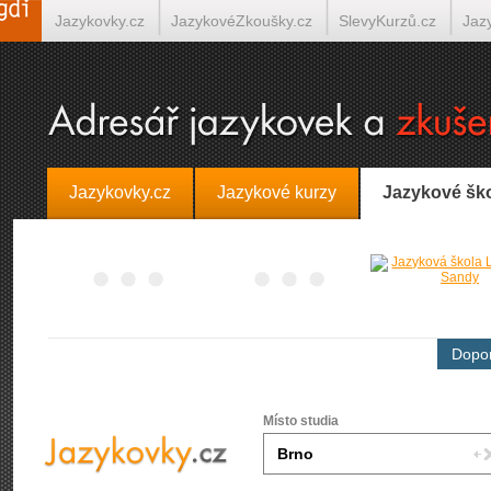
Jazykovky.cz
JazykovéZkoušky.cz
SlevyKurzů.cz
Jaz
Španělština on-line
Italština on-line
Tlumočení-Překlady.
Jazykovky.cz
Jazykové kurzy
Jazykové šk
Dopor
Místo studia