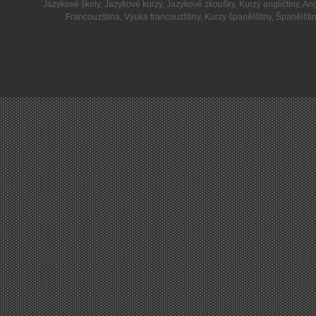
Jazykové školy
,
Jazykové kurzy
,
Jazykové zkoušky
,
Kurzy angličtiny
,
Ang
Francouzština
,
Výuka francouzštiny
,
Kurzy španělštiny
,
Španělšti