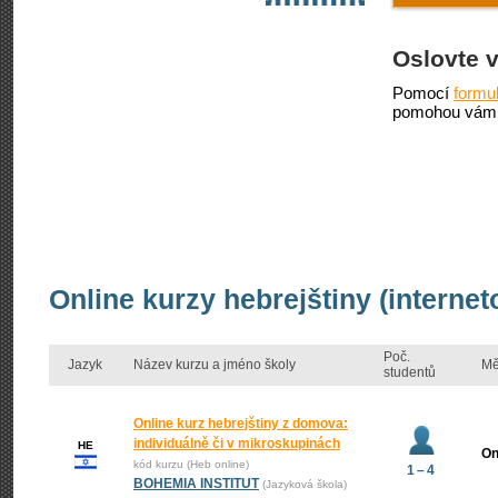
Oslovte 
Pomocí
formu
pomohou vám 
Online kurzy hebrejštiny (interne
Poč.
Jazyk
Název kurzu a jméno školy
Mě
studentů
Online kurz hebrejštiny z domova:
individuálně či v mikroskupinách
HE
On
kód kurzu (Heb online)
1 – 4
BOHEMIA INSTITUT
(Jazyková škola)