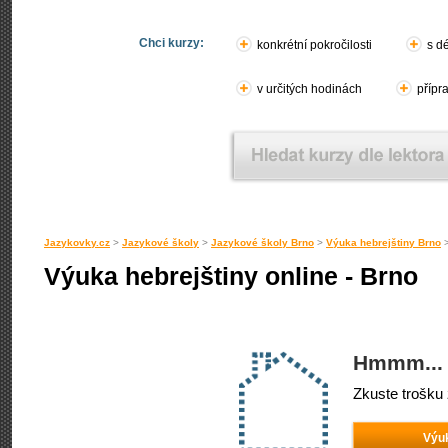
Chci kurzy:
konkrétní pokročilosti
s d
v určitých hodinách
přípr
Jazykovky.cz
>
Jazykové školy
>
Jazykové školy Brno
>
Výuka hebrejštiny Brno
Výuka hebrejštiny online - Brno
Hmmm... 
Zkuste trošku 
Výuk