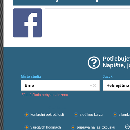
Potřebuje
Napište, 
Místo studia
Jazyk
Žádná škola nebyla nalezena
Chci kurzy:
konkrétní pokročilosti
s délkou kurzu
s konkr
v určitých hodinách
příprava na jaz. zkoušku