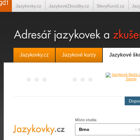
Jazykovky.cz
JazykovéZkoušky.cz
SlevyKurzů.cz
Jaz
Španělština on-line
Italština on-line
Tlumočení-Překlady.
Jazykovky.cz
Jazykové kurzy
Jazykové šk
Dopor
Místo studia