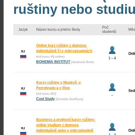
ruštiny nebo studiu
Poč.
Jazyk
Název kurzu a jméno školy
Měs
studentů
Online kurz ruštiny z domova:
individuálně či v mikroskupinách
RJ
Onl
kód kurzu (Rj online)
1 – 4
BOHEMIA INSTITUT
(Jazyková škola)
Kurzy ruštiny v Moskvě, v
Petrohradu a v Rize
RJ
Sed
kód kurzu (RJ)
–
Cool Study
(Centrála Sedlčany)
Business a profesní kurzy ruštiny:
online studium z domova
RJ
individuálně nebo v mikroskupině
Onl