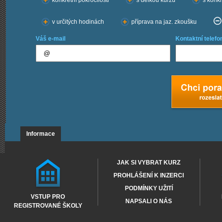
konkrétní pokročilosti
s délkou kurzu
s konkr
v určitých hodinách
příprava na jaz. zkoušku
Váš e-mail
Kontaktní telefo
Informace
JAK SI VYBRAT KURZ
PROHLÁŠENÍ K INZERCI
PODMÍNKY UŽITÍ
VSTUP PRO
NAPSALI O NÁS
REGISTROVANÉ ŠKOLY