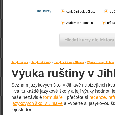
Chci kurzy:
konkrétní pokročilosti
s d
v určitých hodinách
přípr
Jazykovky.cz
>
Jazykové školy
>
Jazykové školy Jihlava
>
Výuka ruštiny Jihlava
Výuka ruštiny v Jih
Seznam jazykových škol v Jihlavě nabízejících kval
Kvalitu každé jazykové školy a její výuky hodnotí jej
naše nezávislé
formuláře
- přečtěte si
recenze, re
jazykových škol v Jihlavě
a vyberte si jazykovou šk
její studenti.