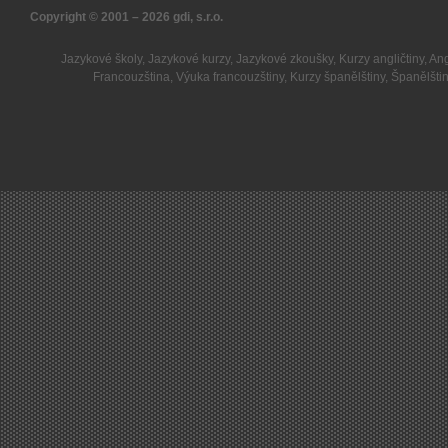
Copyright © 2001 – 2026
gdi, s.r.o.
Jazykové školy
,
Jazykové kurzy
,
Jazykové zkoušky
,
Kurzy angličtiny
,
Ang
Francouzština
,
Výuka francouzštiny
,
Kurzy španělštiny
,
Španělšti