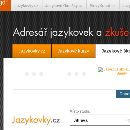
Jazykovky.cz
JazykovéZkoušky.cz
SlevyKurzů.cz
Jaz
Španělština on-line
Italština on-line
Tlumočení-Překlady.
Jazykovky.cz
Jazykové kurzy
Jazykové šk
Dopor
Místo studia