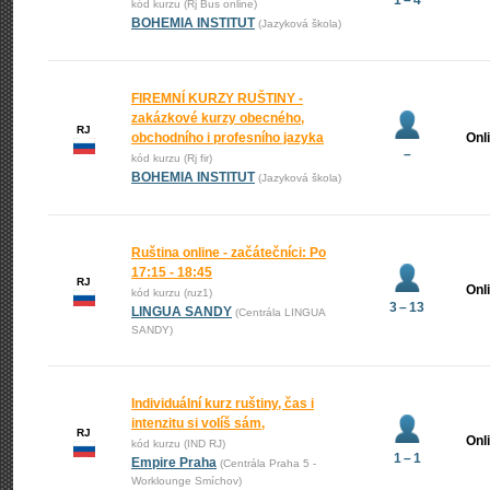
1 – 4
kód kurzu (Rj Bus online)
BOHEMIA INSTITUT
(Jazyková škola)
FIREMNÍ KURZY RUŠTINY -
zakázkové kurzy obecného,
RJ
obchodního i profesního jazyka
Onl
–
kód kurzu (Rj fir)
BOHEMIA INSTITUT
(Jazyková škola)
Ruština online - začátečníci: Po
17:15 - 18:45
RJ
Onl
kód kurzu (ruz1)
3 – 13
LINGUA SANDY
(Centrála LINGUA
SANDY)
Individuální kurz ruštiny, čas i
intenzitu si volíš sám,
RJ
Onl
kód kurzu (IND RJ)
1 – 1
Empire Praha
(Centrála Praha 5 -
Worklounge Smíchov)