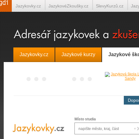
Jazykovky.cz
JazykovéZkoušky.cz
SlevyKurzů.cz
Jaz
Španělština on-line
Italština on-line
Tlumočení-Překlady.
Jazykovky.cz
Jazykové kurzy
Jazykové šk
Dopor
Místo studia