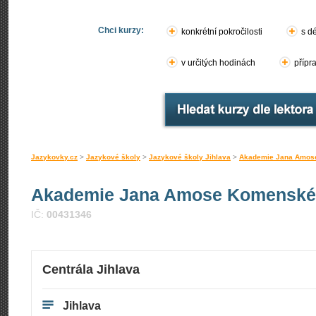
Chci kurzy:
konkrétní pokročilosti
s d
v určitých hodinách
přípr
Jazykovky.cz
>
Jazykové školy
>
Jazykové školy Jihlava
>
Akademie Jana Amose 
Akademie Jana Amose Komenského
IČ:
00431346
Centrála Jihlava
Jihlava