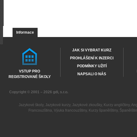
Informace
JAK SI VYBRAT KURZ
PROHLÁŠENÍ K INZERCI
PODMÍNKY UŽITÍ
VSTUP PRO
NAPSALI O NÁS
REGISTROVANÉ ŠKOLY
Copyright © 2001 – 2026
gdi, s.r.o.
Jazykové školy
,
Jazykové kurzy
,
Jazykové zkoušky
,
Kurzy angličtiny
,
Ang
Francouzština
,
Výuka francouzštiny
,
Kurzy španělštiny
,
Španělšti