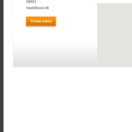
58601
Havlíčkova 46
Poslat vzkaz