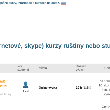
něné kurzy, informace o kurzech na dotaz.
ernetové, skype) kurzy ruštiny nebo st
Poč.
Rozsah
Město
Cen
studentů
výuky
ova:
od 5600
upinách
10 lekcí
Online výuka
10 h
(1x1h)
minut
1 – 4
výu
ová škola)
Ceno