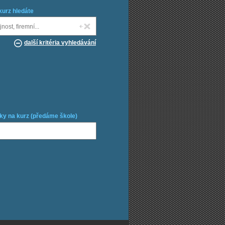
kurz hledáte
další kritéria vyhledávání
ky na kurz (předáme škole)