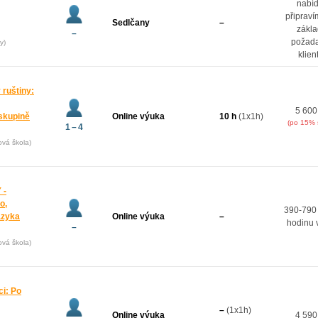
nabí
připrav
Sedlčany
–
zákl
–
požad
y)
klien
 ruštiny:
5 600
oskupině
Online výuka
10 h
(1x1h)
(po 15% 
1 – 4
ová škola)
 -
o,
390-790
azyka
Online výuka
–
hodinu 
–
ová škola)
ci: Po
–
(1x1h)
Online výuka
4 590