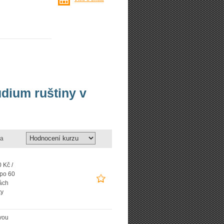
udium ruštiny v
a
 Kč /
 po 60
ách
ky
vou