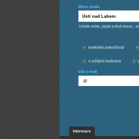
Místo studia
Určete místo, jazyk a druh kurzu - z
Chci kurzy:
konkrétní pokročilosti
v určitých hodinách
Váš e-mail
Informace