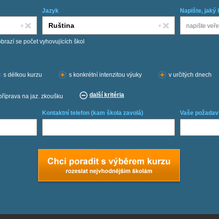
Jazyk
Napište, jaký 
obrazí se počet vyhovujících škol
s délkou kurzu
s konkrétní intenzitou výuky
v určitých dnech
další kritéria
příprava na jaz. zkoušku
Kontaktní telefon (kam škola zavolá)
Vaše požadav