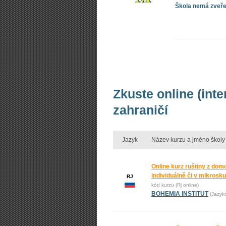
Škola nemá zveřej
Zkuste online (int
zahraničí
Jazyk
Název kurzu a jméno školy
Online kurz ruštiny z dom
individuálně či v mikrosk
RJ
kód kurzu (Rj online)
BOHEMIA INSTITUT
(Jazyk