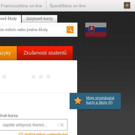
Francouzština on-line
Španělština on-line
ové školy
Jazykové kurzy
azyky
Zkušenosti studentů
Moje srovnávané
kurzy a školy
(0)
Druh kurzu
další kritéria vyhledávání