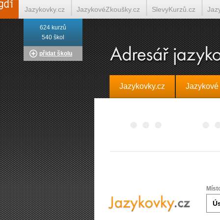
Jazykovky.cz
JazykovéZkoušky.cz
SlevyKurzů.cz
Jaz
624 kurzů
Italština on-line
Tlumočení-Překlady.cz
Překládá.cz
T
540 škol
přidat školu
Jazykovky.cz
Jazykové
Míst