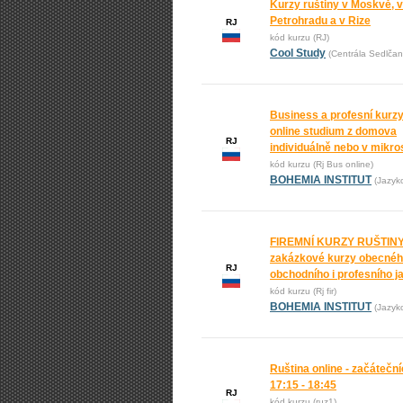
Kurzy ruštiny v Moskvě, v
Petrohradu a v Rize
RJ
kód kurzu (RJ)
Cool Study
(Centrála Sedlčan
Business a profesní kurzy
online studium z domova
RJ
individuálně nebo v mikr
kód kurzu (Rj Bus online)
BOHEMIA INSTITUT
(Jazyk
FIREMNÍ KURZY RUŠTINY
zakázkové kurzy obecnéh
RJ
obchodního i profesního j
kód kurzu (Rj fir)
BOHEMIA INSTITUT
(Jazyk
Ruština online - začáteční
17:15 - 18:45
RJ
kód kurzu (ruz1)