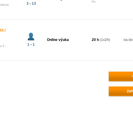
Po
3 – 13
LINGUA
as i
Online výuka
20 h
(1x2h)
na do
1 – 1
a 5 -
Zah