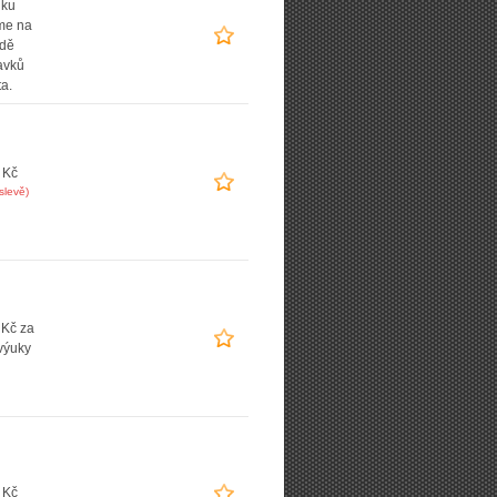
dku
íme na
adě
avků
ta.
 Kč
slevě)
 Kč za
výuky
 Kč