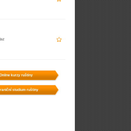
taz
Online kurzy ruštiny
raniční studium ruštiny