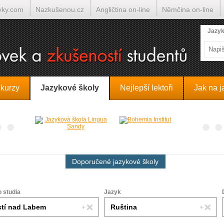
yky.com
Nazkušenou.cz
Angličtina on-line
Němčina on-line
lumočí.cz
Jazyk
 kurzy
Jazykové školy
Nejlepší lektoři
Jak na j
Doporučené jazykové školy
o studia
Jazyk