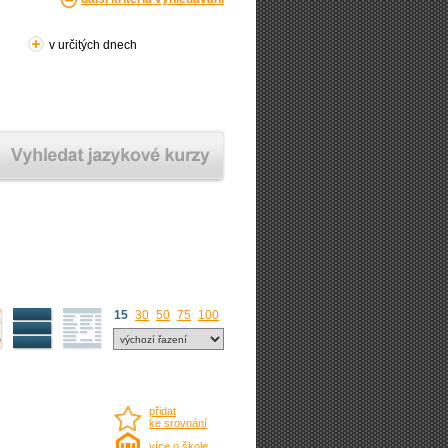
v určitých dnech
15
30
50
75
100
přidat
ke srovnání
více o škole