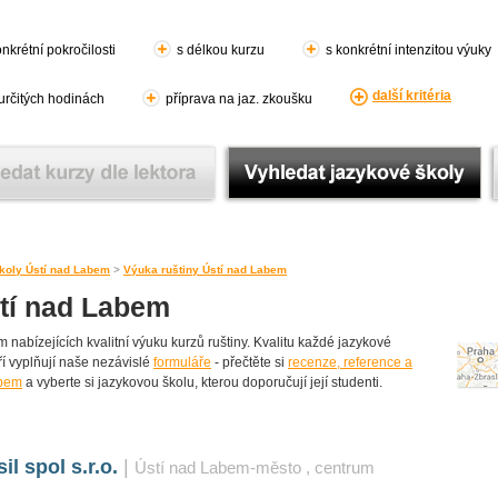
nkrétní pokročilosti
s délkou kurzu
s konkrétní intenzitou výuky
další kritéria
 určitých hodinách
příprava na jaz. zkoušku
koly Ústí nad Labem
>
Výuka ruštiny Ústí nad Labem
stí nad Labem
nabízejících kvalitní výuku kurzů ruštiny. Kvalitu každé jazykové
teří vyplňují naše nezávislé
formuláře
- přečtěte si
recenze, reference a
abem
a vyberte si jazykovou školu, kterou doporučují její studenti.
l spol s.r.o.
|
Ústí nad Labem-město
, centrum