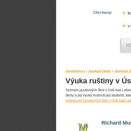
Chci kurzy:
ko
v
Jazykovky.cz
>
Jazykové školy
>
Jazykové š
Výuka ruštiny v Ú
Seznam jazykových škol v Ústí nad Labem 
školy a její výuky hodnotí její studenti, k
hodnocení jazykových škol v Ústí nad L
Richard Musi