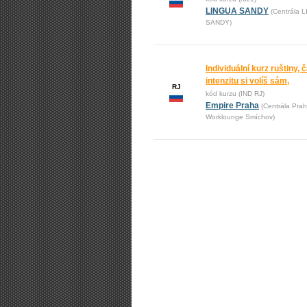
LINGUA SANDY
(Centrála 
SANDY)
Individuální kurz ruštiny, č
intenzitu si volíš sám,
RJ
kód kurzu (IND RJ)
Empire Praha
(Centrála Prah
Worklounge Smíchov)