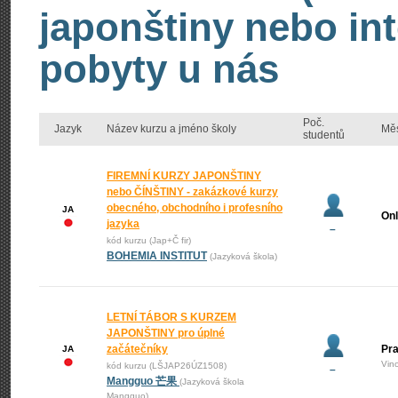
japonštiny nebo int
pobyty u nás
Poč.
Jazyk
Název kurzu a jméno školy
Mě
studentů
FIREMNÍ KURZY JAPONŠTINY
nebo ČÍNŠTINY - zakázkové kurzy
obecného, obchodního i profesního
JA
Onl
jazyka
–
kód kurzu (Jap+Č fir)
BOHEMIA INSTITUT
(Jazyková škola)
LETNÍ TÁBOR S KURZEM
JAPONŠTINY pro úplné
začátečníky
Pra
JA
Vin
kód kurzu (LŠJAP26ÚZ1508)
–
Mangguo 芒果
(Jazyková škola
Mangguo)