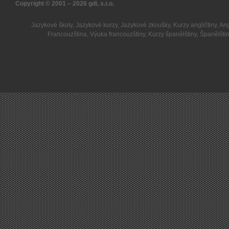
Copyright © 2001 – 2026
gdi, s.r.o.
Jazykové školy
,
Jazykové kurzy
,
Jazykové zkoušky
,
Kurzy angličtiny
,
Ang
Francouzština
,
Výuka francouzštiny
,
Kurzy španělštiny
,
Španělšti