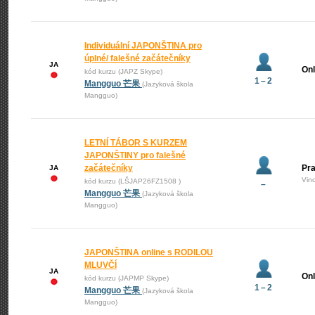
Individuální JAPONŠTINA pro
úplné/ falešné začátečníky
JA
Onl
kód kurzu (JAPZ Skype)
1 – 2
Mangguo 芒果
(Jazyková škola
Mangguo)
LETNÍ TÁBOR S KURZEM
JAPONŠTINY pro falešné
začátečníky
Pra
JA
Vin
kód kurzu (LŠJAP26FZ1508 )
–
Mangguo 芒果
(Jazyková škola
Mangguo)
JAPONŠTINA online s RODILOU
MLUVČÍ
JA
Onl
kód kurzu (JAPMP Skype)
1 – 2
Mangguo 芒果
(Jazyková škola
Mangguo)