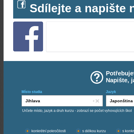
Sdílejte a napišt
Potřebuje
Napište, 
Místo studia
Jazyk
Určete místo, jazyk a druh kurzu - zobrazí se počet vyhovujících škol
Chci kurzy:
konkrétní pokročilosti
s délkou kurzu
s konkr