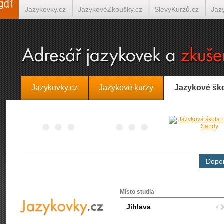
Jazykovky.cz
JazykovéZkoušky.cz
SlevyKurzů.cz
Jaz
Španělština on-line
Italština on-line
Tlumočení-Překlady.
Jazykovky.cz
Jazykové kurzy
Jazykové šk
Dopor
Místo studia