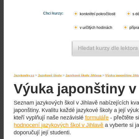
Chci kurzy:
konkrétní pokročilosti
s d
v určitých hodinách
přípr
Jazykovky.cz
>
Jazykové školy
>
Jazykové školy Jihlava
>
Výuka japonštiny Jihl
Výuka japonštiny v
Seznam jazykových škol v Jihlavě nabízejících kva
japonštiny. Kvalitu každé jazykové školy a její výuky
kteří vyplňují naše nezávislé
formuláře
- přečtěte s
hodnocení jazykových škol v Jihlavě
a vyberte si j
doporučují její studenti.