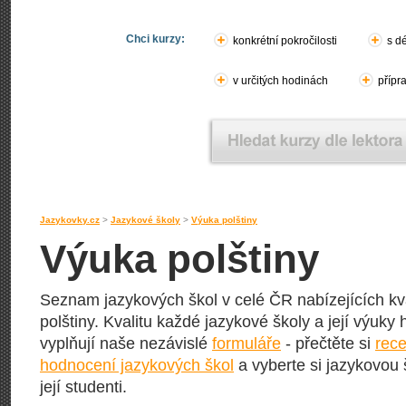
Chci kurzy:
konkrétní pokročilosti
s d
v určitých hodinách
přípr
Jazykovky.cz
>
Jazykové školy
>
Výuka polštiny
Výuka polštiny
Seznam jazykových škol v celé ČR nabízejících kva
polštiny. Kvalitu každé jazykové školy a její výuky ho
vyplňují naše nezávislé
formuláře
- přečtěte si
rece
hodnocení jazykových škol
a vyberte si jazykovou 
její studenti.