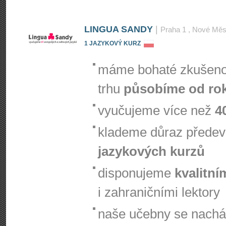
LINGUA SANDY
|
Praha 1
, Nové Měs
1 JAZYKOVÝ KURZ
máme bohaté zkušenos
trhu
působíme od ro
vyučujeme více než
4
klademe důraz přede
jazykových kurzů
disponujeme
kvalitní
i zahraničními lektory
naše učebny se nachá