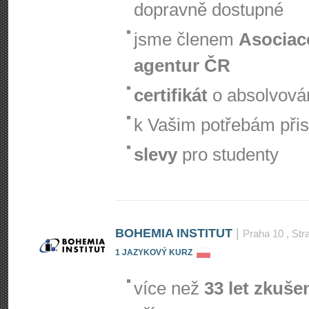
dopravně dostupné
jsme členem
Asociac
agentur ČR
certifikát
o absolvová
k Vašim potřebám při
slevy
pro studenty
BOHEMIA INSTITUT
|
Praha 10
, Str
1 JAZYKOVÝ KURZ
více než
33 let zkuše