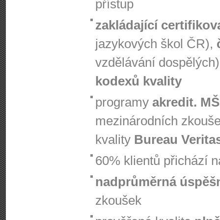
přístup
zakládající certifiko
jazykových škol ČR),
vzdělávání dospělých)
kodexů kvality
programy
akredit. M
mezinárodních zkouš
kvality
Bureau Verita
60% klientů přichází 
nadprůměrná úspěš
zkoušek