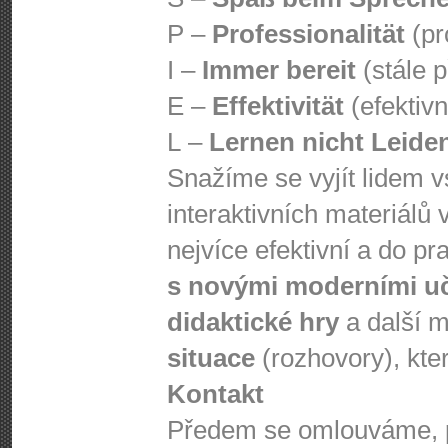
P –
Professionalität
(pr
I –
Immer bereit
(stále p
E –
Effektivität
(efektivn
L –
Lernen nicht Leide
Snažíme se vyjít lidem v
interaktivních materiálů 
nejvíce efektivní a do pr
s novými moderními u
didaktické hry
a další m
situace
(rozhovory), kte
Kontakt
Předem se omlouváme, 