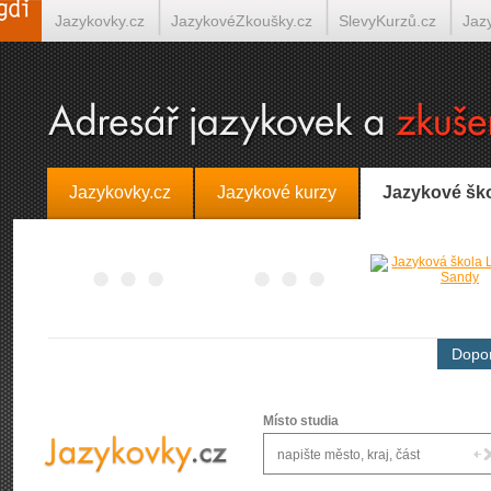
Jazykovky.cz
JazykovéZkoušky.cz
SlevyKurzů.cz
Jaz
Španělština on-line
Italština on-line
Tlumočení-Překlady.
Jazykovky.cz
Jazykové kurzy
Jazykové šk
Dopor
Místo studia