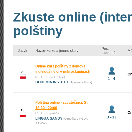
Zkuste online (inte
polštiny
Poč.
Jazyk
Název kurzu a jméno školy
Mě
studentů
Online kurz polštiny z domova:
individuálně či v mikroskupinách
PL
On
kód kurzu (Pol online)
1 – 4
BOHEMIA INSTITUT
(Jazyková škola)
Polština online - začátečníci: St
18:30 - 20:00
PL
On
kód kurzu (polz1)
3 – 13
LINGUA SANDY
(Centrála LINGUA
SANDY)