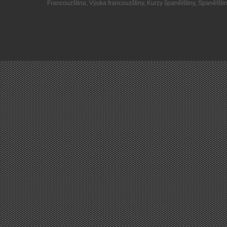
Francouzština
,
Výuka francouzštiny
,
Kurzy španělštiny
,
Španělšti