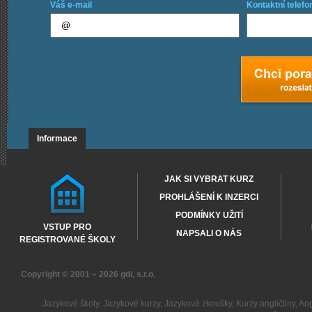
Váš e-mail
Kontaktní telefo
Informace
JAK SI VYBRAT KURZ
PROHLÁŠENÍ K INZERCI
PODMÍNKY UŽITÍ
VSTUP PRO
NAPSALI O NÁS
REGISTROVANÉ ŠKOLY
Copyright © 2001 – 2026
gdi, s.r.o.
Jazykové školy
,
Jazykové kurzy
,
Jazykové zkoušky
,
Kurzy angličtiny
,
Ang