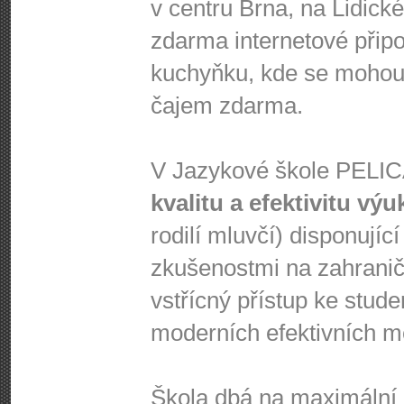
v centru Brna, na Lidick
zdarma internetové připoj
kuchyňku, kde se mohou 
čajem zdarma.
V Jazykové škole PEL
kvalitu a efektivitu výu
rodilí mluvčí) disponujíc
zkušenostmi na zahraničn
vstřícný přístup ke stud
moderních efektivních m
Škola dbá na maximální a