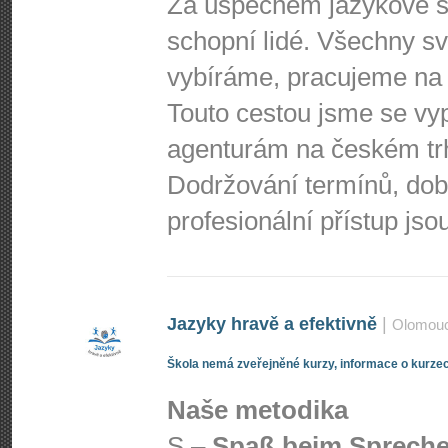
Za úspěchem jazykové šk
schopní lidé. Všechny s
vybíráme, pracujeme na 
Touto cestou jsme se vy
agenturám na českém tr
Dodržování termínů, do
profesionální přístup js
Jazyky hravě a efektivně
|
Olomou
Škola nemá zveřejněné kurzy, informace o kurzec
Naše metodika
S –
Spaß beim Sprech