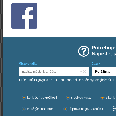
Potřebuje
Napište, 
Místo studia
Jazyk
Určete místo, jazyk a druh kurzu - zobrazí se počet vyhovujících škol
Chci kurzy:
konkrétní pokročilosti
s délkou kurzu
s konkr
v určitých hodinách
příprava na jaz. zkoušku