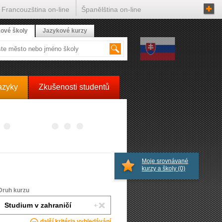
Francouzština on-line
Španělština on-line
ové školy
Jazykové kurzy
azyky
Zkušenosti studentů
Moje srovnávané
kurzy a školy
(0)
Druh kurzu
další kritéria vyhledávání