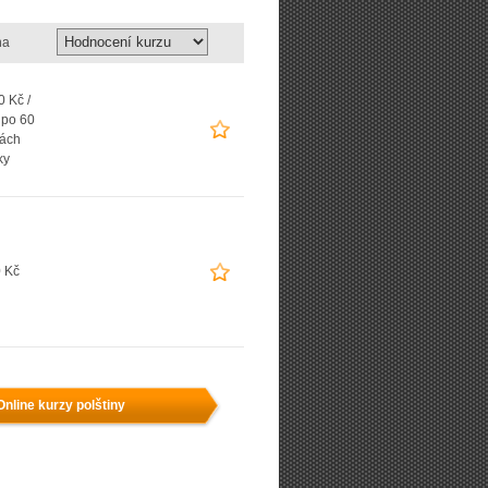
na
 Kč /
 po 60
ách
ky
 Kč
Online kurzy polštiny