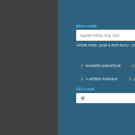
Místo studia
Určete místo, jazyk a druh kurzu - z
Chci kurzy:
konkrétní pokročilosti
v určitých hodinách
Váš e-mail