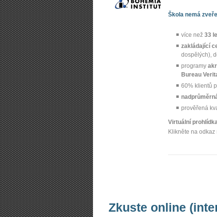
Škola nemá zveřej
více než
33 l
zakládající c
dospělých), 
programy
akr
Bureau Verit
60% klientů p
nadprůměrná
prověřená kv
Virtuální prohlíd
Klikněte na odkaz 
Zkuste online (inte