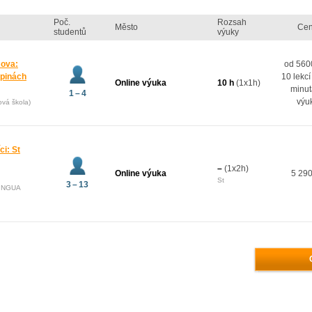
Poč.
Rozsah
Město
Ce
studentů
výuky
mova:
od 5600
upinách
10 lekcí
Online výuka
10 h
(1x1h)
minut
1 – 4
výu
ová škola)
ci: St
–
(1x2h)
Online výuka
5 290
St
3 – 13
LINGUA