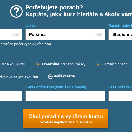
Potřebujete poradit?
Napište, jaký kurz hledáte a školy vá
Jazyk
Napište, jaký 
obrazí se počet vyhovujících škol
s délkou kurzu
s konkrétní intenzitou výuky
v určitých dnech
další kritéria
příprava na jaz. zkoušku
Kontaktní telefon (kam škola zavolá)
Vaše požadav