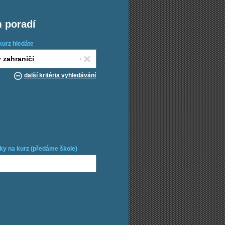
m poradí
kurz hledáte
další kritéria vyhledávání
ky na kurz (předáme škole)