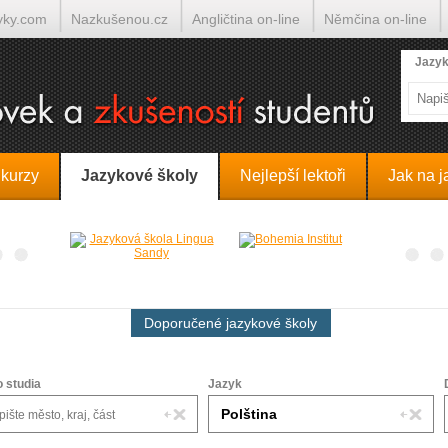
yky.com
Nazkušenou.cz
Angličtina on-line
Němčina on-line
lumočí.cz
Jazyk
 kurzy
Jazykové školy
Nejlepší lektoři
Jak na j
Doporučené jazykové školy
o studia
Jazyk