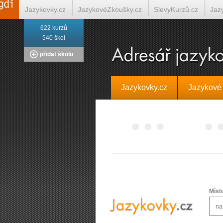
Jazykovky.cz
JazykovéZkoušky.cz
SlevyKurzů.cz
Jaz
622 kurzů
Italština on-line
Tlumočení-Překlady.cz
Překládá.cz
T
540 škol
přidat školu
Jazykovky.cz
Jazykové
Míst