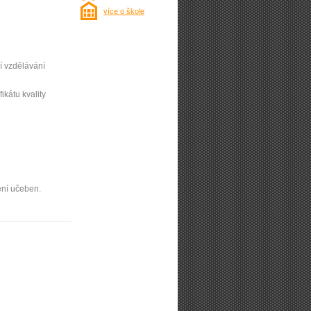
více o škole
í vzdělávání
ifikátu kvality
ení učeben.