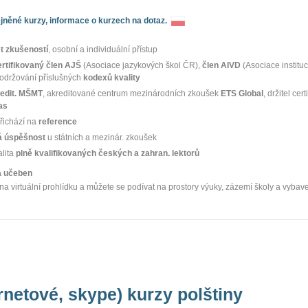
něné kurzy, informace o kurzech na dotaz.
et zkušeností
, osobní a individuální přístup
ertifikovaný člen AJŠ
(Asociace jazykových škol ČR),
člen AIVD
(Asociace instituc
dodržování příslušných
kodexů kvality
edit. MŠMT
, akreditované centrum mezinárodních zkoušek
ETS Global
, držitel cert
as
řichází na
reference
 úspěšnost
u státních a mezinár. zkoušek
alita
plně kvalifikovaných českých a zahran. lektorů
ka učeben
na virtuální prohlídku a můžete se podívat na prostory výuky, zázemí školy a vybav
rnetové, skype) kurzy polštiny