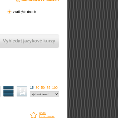
v určitých dnech
15
30
50
75
100
přidat
ke srovnání