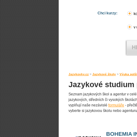
Chci kurzy:
ko
v
Jazykovky.cz
>
Jazykové školy
>
Výuka polš
Jazykové studium p
Seznam jazykových škol a agentur v celé 
jazykových, středních či vysokých školách.
vyplňují naše nezávislé
formuláře
- přečt
vyberte si jazykovou školu nebo agentur
BOHEMIA I