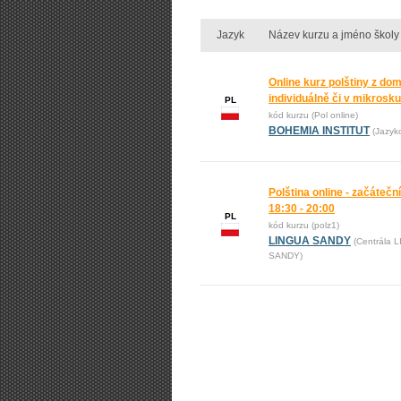
Jazyk
Název kurzu a jméno školy
Online kurz polštiny z do
individuálně či v mikrosk
PL
kód kurzu (Pol online)
BOHEMIA INSTITUT
(Jazyk
Polština online - začáteční
18:30 - 20:00
PL
kód kurzu (polz1)
LINGUA SANDY
(Centrála 
SANDY)