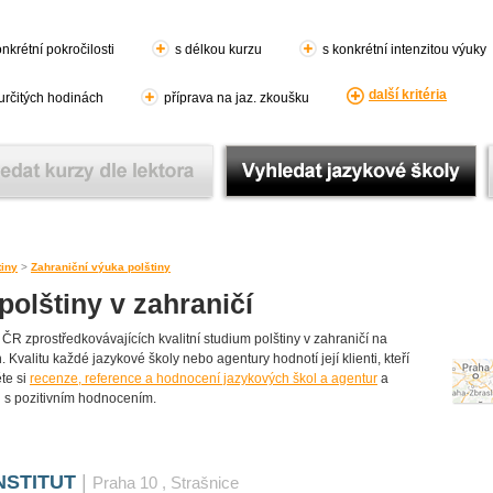
nkrétní pokročilosti
s délkou kurzu
s konkrétní intenzitou výuky
další kritéria
 určitých hodinách
příprava na jaz. zkoušku
tiny
>
Zahraniční výuka polštiny
olštiny v zahraničí
ČR zprostředkovávajících kvalitní studium polštiny v zahraničí na
 Kvalitu každé jazykové školy nebo agentury hodnotí její klienti, kteří
ěte si
recenze, reference a hodnocení jazykových škol a agentur
a
u s pozitivním hodnocením.
NSTITUT
|
Praha 10
, Strašnice