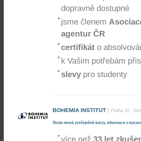
dopravně dostupné
jsme členem
Asociac
agentur ČR
certifikát
o absolvová
k Vašim potřebám při
slevy
pro studenty
BOHEMIA INSTITUT
|
Praha 10
, Str
Škola nemá zveřejněné kurzy, informace o kurzec
více než
33 let zkuše