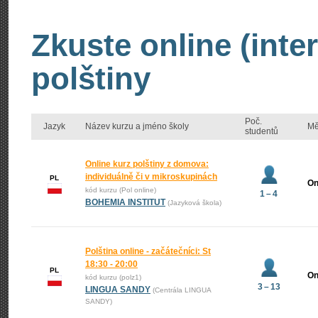
Zkuste online (inte
polštiny
Poč.
Jazyk
Název kurzu a jméno školy
Mě
studentů
Online kurz polštiny z domova:
individuálně či v mikroskupinách
PL
On
kód kurzu (Pol online)
1 – 4
BOHEMIA INSTITUT
(Jazyková škola)
Polština online - začátečníci: St
18:30 - 20:00
PL
On
kód kurzu (polz1)
3 – 13
LINGUA SANDY
(Centrála LINGUA
SANDY)