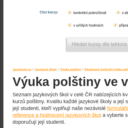
Chci kurzy:
konkrétní pokročilosti
s d
v určitých hodinách
přípr
Jazykovky.cz
>
Jazykové školy
>
Výuka polštiny
>
Skupinová (veřejná) výuka pol
Výuka polštiny ve 
Seznam jazykových škol v celé ČR nabízejících kv
kurzů polštiny. Kvalitu každé jazykové školy a její
její studenti, kteří vyplňují naše nezávislé
formulář
reference a hodnocení jazykových škol
a vyberte s
doporučují její studenti.