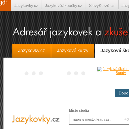
Jazykovky.cz
JazykovéZkoušky.cz
SlevyKurzů.cz
Jaz
Španělština on-line
Italština on-line
Tlumočení-Překlady.
Jazykovky.cz
Jazykové kurzy
Jazykové šk
Dopor
Místo studia