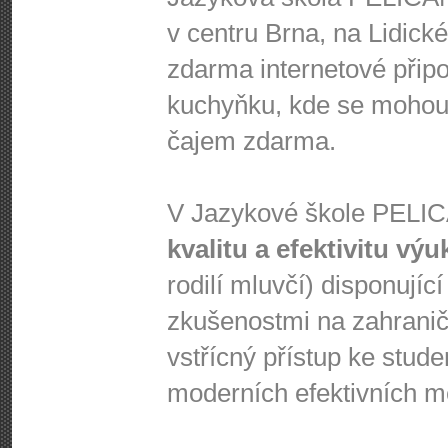
v centru Brna, na Lidick
zdarma internetové připoj
kuchyňku, kde se mohou 
čajem zdarma.
V Jazykové škole PEL
kvalitu a efektivitu výu
rodilí mluvčí) disponujíc
zkušenostmi na zahraničn
vstřícný přístup ke stud
moderních efektivních m