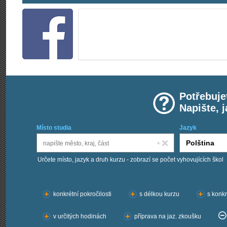
Potřebuje
Napište, 
Místo studia
Jazyk
Určete místo, jazyk a druh kurzu - zobrazí se počet vyhovujících škol
Chci kurzy:
konkrétní pokročilosti
s délkou kurzu
s konkr
v určitých hodinách
příprava na jaz. zkoušku