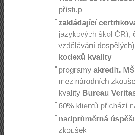
přístup
zakládající certifiko
jazykových škol ČR),
vzdělávání dospělých)
kodexů kvality
programy
akredit. M
mezinárodních zkouš
kvality
Bureau Verita
60% klientů přichází 
nadprůměrná úspěš
zkoušek