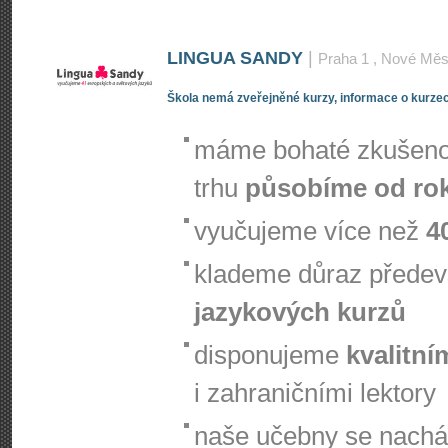
LINGUA SANDY
|
Praha 1
, Nové Měs
Škola nemá zveřejněné kurzy, informace o kurzec
máme bohaté zkušenos
trhu
působíme od ro
vyučujeme více než
4
klademe důraz přede
jazykových kurzů
disponujeme
kvalitní
i zahraničními lektory
naše učebny se nachá