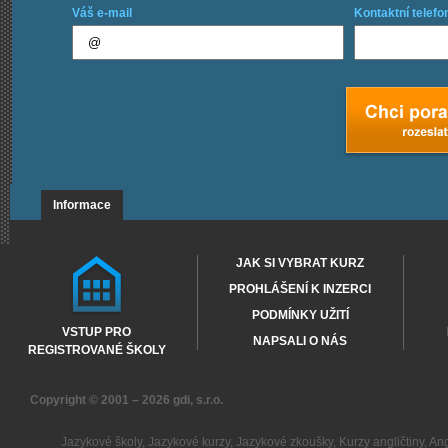
Váš e-mail
Kontaktní telefo
Informace
JAK SI VYBRAT KURZ
PROHLÁŠENÍ K INZERCI
PODMÍNKY UŽITÍ
VSTUP PRO
NAPSALI O NÁS
REGISTROVANÉ ŠKOLY
Copyright © 2001 – 2026
gdi, s.r.o.
Jazykové školy
,
Jazykové kurzy
,
Jazykové zkoušky
,
Kurzy angličtiny
,
Ang