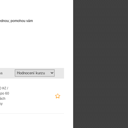
najednou; pomohou vám
na
 Kč /
 po 60
ách
ky