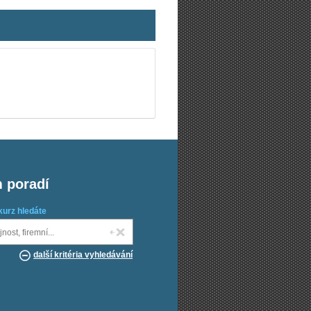
m poradí
kurz hledáte
další kritéria vyhledávání