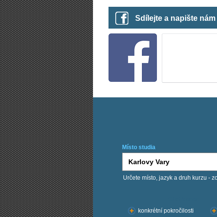
Sdílejte a napište ná
Místo studia
Určete místo, jazyk a druh kurzu - z
Chci kurzy:
konkrétní pokročilosti