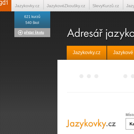
Jazykovky.cz
JazykovéZkoušky.cz
SlevyKurzů.cz
Jaz
621 kurzů
Italština on-line
Tlumočení-Překlady.cz
Překládá.cz
T
540 škol
přidat školu
Jazykovky.cz
Jazykové
Míst