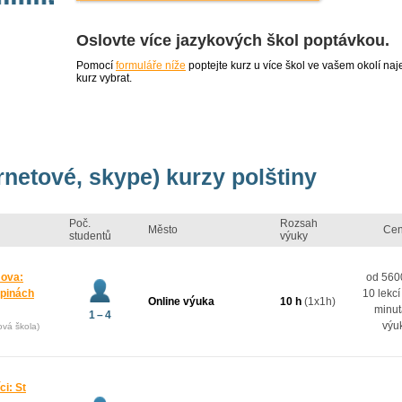
Oslovte více jazykových škol poptávkou.
Pomocí
formuláře níže
poptejte kurz u více škol ve vašem okolí 
kurz vybrat.
rnetové, skype) kurzy polštiny
Poč.
Rozsah
Město
Ce
studentů
výuky
mova:
od 5600
upinách
10 lekcí
Online výuka
10 h
(1x1h)
minut
1 – 4
výu
ová škola)
ci: St