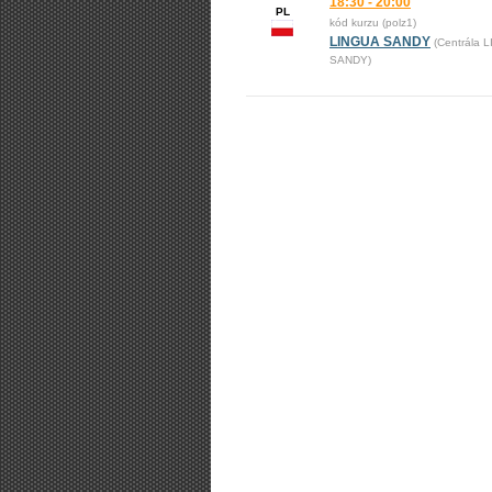
18:30 - 20:00
PL
kód kurzu (polz1)
LINGUA SANDY
(Centrála 
SANDY)