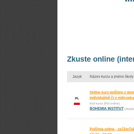
Zkuste online (inte
Jazyk
Název kurzu a jméno školy
Online kurz polštiny z do
individuálně či v mikrosk
PL
kód kurzu (Pol online)
BOHEMIA INSTITUT
(Jazyk
Polština online - začáteční