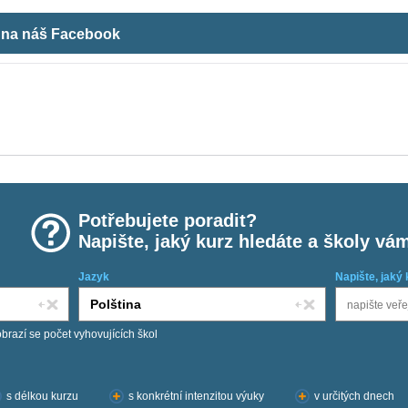
m na náš Facebook
Potřebujete poradit?
Napište, jaký kurz hledáte a školy vá
Jazyk
Napište, jaký 
obrazí se počet vyhovujících škol
s délkou kurzu
s konkrétní intenzitou výuky
v určitých dnech