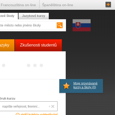
Francouzština on-line
Španělština on-line
ové školy
Jazykové kurzy
azyky
Zkušenosti studentů
Moje srovnávané
kurzy a školy
(0)
Druh kurzu
další kritéria vyhledávání