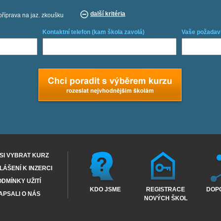
další kritéria
příprava na jaz. zkoušku
Kontaktní telefon (kam škola zavolá)
Vaše požadav
SI VYBRAT KURZ
ÁŠENÍ K INZERCI
DMÍNKY UŽITÍ
KDO JSME
REGISTRACE
DOP
APSALI O NÁS
NOVÝCH ŠKOL