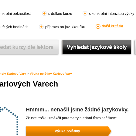
nkrétní pokročilosti
s délkou kurzu
s konkrétní intenzitou výuky
další kritéria
 určitých hodinách
příprava na jaz. zkoušku
koly Karlovy Vary
>
Výuka polštiny Karlovy Vary
Karlových Varech
Hmmm... nenašli jsme žádné jazykovky.
Zkuste trošku změkčit parametry hledání tímto tlačítkem:
Výuka polštiny