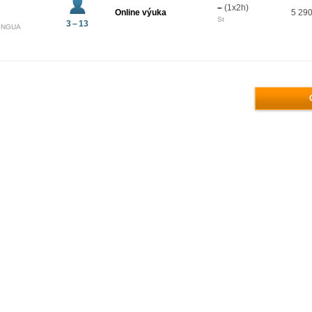
–
(1x2h)
Online výuka
5 290
St
3 – 13
LINGUA