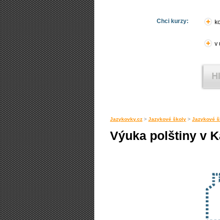
Chci kurzy:
ko
v
Jazykovky.cz
>
Jazykové školy
>
Jazykové š
Výuka polštiny v 