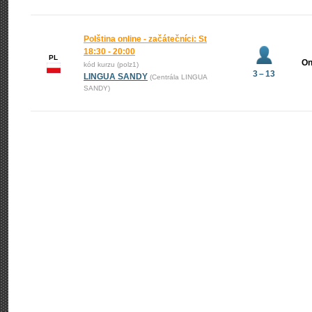
Polština online - začátečníci: St
18:30 - 20:00
PL
On
kód kurzu (polz1)
3 – 13
LINGUA SANDY
(Centrála LINGUA
SANDY)