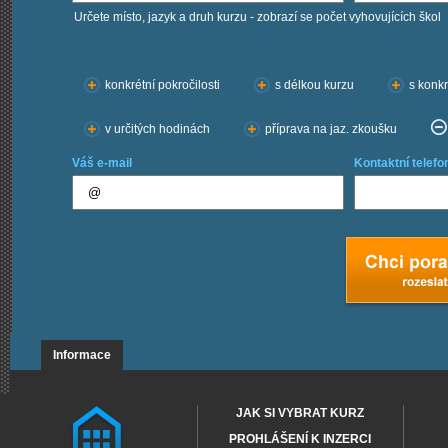
Určete místo, jazyk a druh kurzu - zobrazí se počet vyhovujících škol
Chci kurzy:
konkrétní pokročilosti
s délkou kurzu
s konkr
v určitých hodinách
příprava na jaz. zkoušku
Váš e-mail
Kontaktní telefo
Informace
JAK SI VYBRAT KURZ
PROHLÁŠENÍ K INZERCI