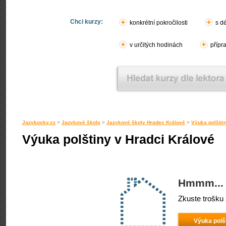
Chci kurzy:
konkrétní pokročilosti
s d
v určitých hodinách
přípr
Jazykovky.cz
>
Jazykové školy
>
Jazykové školy Hradec Králové
>
Výuka polštin
Výuka polštiny v Hradci Králové
Hmmm... 
Zkuste trošku 
Výuka polš