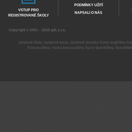
PODMÍNKY UŽITÍ
VSTUP PRO
NAPSALI O NÁS
REGISTROVANÉ ŠKOLY
Copyright © 2001 – 2026
gdi, s.r.o.
Jazykové školy
,
Jazykové kurzy
,
Jazykové zkoušky
,
Kurzy angličtiny
,
Ang
Francouzština
,
Výuka francouzštiny
,
Kurzy španělštiny
,
Španělšti