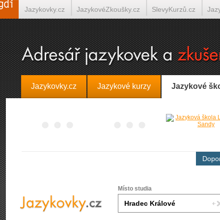
Jazykovky.cz
JazykovéZkoušky.cz
SlevyKurzů.cz
Jaz
Španělština on-line
Italština on-line
Tlumočení-Překlady.
Jazykovky.cz
Jazykové kurzy
Jazykové šk
Dopor
Místo studia