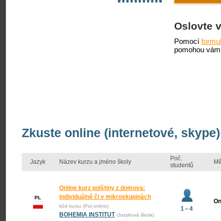
Oslovte 
Pomocí
formu
pomohou vám 
Zkuste online (internetové, skype)
Poč.
Jazyk
Název kurzu a jméno školy
Mě
studentů
Online kurz polštiny z domova:
individuálně či v mikroskupinách
PL
On
kód kurzu (Pol online)
1 – 4
BOHEMIA INSTITUT
(Jazyková škola)