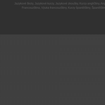
Jazykové školy
,
Jazykové kurzy
,
Jazykové zkoušky
,
Kurzy angličtiny
,
Ang
Francouzština
,
Výuka francouzštiny
,
Kurzy španělštiny
,
Španělšti