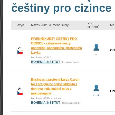
češtiny pro cizince
Poč.
Jazyk
Název kurzu a jméno školy
Mě
studentů
FIREMNÍ KURZY ČEŠTINY PRO
CIZINCE - zakázkové kurzy
obecného, obchodního i profesního
ČJ
Onl
jazyka
–
kód kurzu (Čj fir 1)
BOHEMIA INSTITUT
(Jazyková škola)
Business a profesní kurzy Czech
for Foreigners: online studium z
domova individuálně nebo v
ČJ
Onl
mikroskupině
1 – 4
kód kurzu (Čj Bus online)
BOHEMIA INSTITUT
(Jazyková škola)