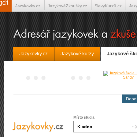
Jazykovky.cz
JazykovéZkoušky.cz
SlevyKurzů.cz
Jaz
Španělština on-line
Italština on-line
Tlumočení-Překlady.
Jazykovky.cz
Jazykové kurzy
Jazykové šk
Dopor
Místo studia