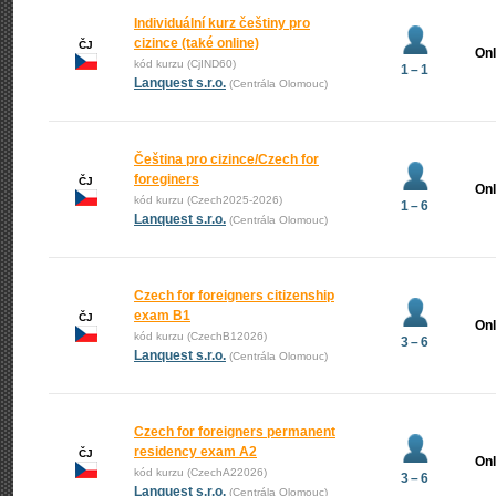
Individuální kurz češtiny pro
cizince (také online)
ČJ
Onl
kód kurzu (CjIND60)
1 – 1
Lanquest s.r.o.
(Centrála Olomouc)
Čeština pro cizince/Czech for
foreginers
ČJ
Onl
kód kurzu (Czech2025-2026)
1 – 6
Lanquest s.r.o.
(Centrála Olomouc)
Czech for foreigners citizenship
exam B1
ČJ
Onl
kód kurzu (CzechB12026)
3 – 6
Lanquest s.r.o.
(Centrála Olomouc)
Czech for foreigners permanent
residency exam A2
ČJ
Onl
kód kurzu (CzechA22026)
3 – 6
Lanquest s.r.o.
(Centrála Olomouc)