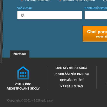
v určitých hodinách
příprava na jaz. zkoušku
Váš e-mail
Kontaktní telefo
Informace
JAK SI VYBRAT KURZ
PROHLÁŠENÍ K INZERCI
PODMÍNKY UŽITÍ
VSTUP PRO
NAPSALI O NÁS
REGISTROVANÉ ŠKOLY
Copyright © 2001 – 2026
gdi, s.r.o.