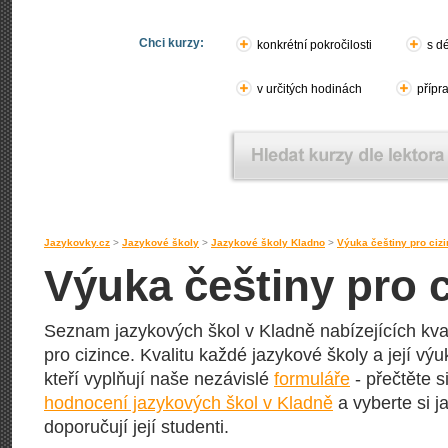
Chci kurzy:
konkrétní pokročilosti
s d
v určitých hodinách
přípr
Jazykovky.cz
>
Jazykové školy
>
Jazykové školy Kladno
>
Výuka češtiny pro ciz
Výuka češtiny pro 
Seznam jazykových škol v Kladně nabízejících kval
pro cizince. Kvalitu každé jazykové školy a její výuk
kteří vyplňují naše nezávislé
formuláře
- přečtěte s
hodnocení jazykových škol v Kladně
a vyberte si j
doporučují její studenti.