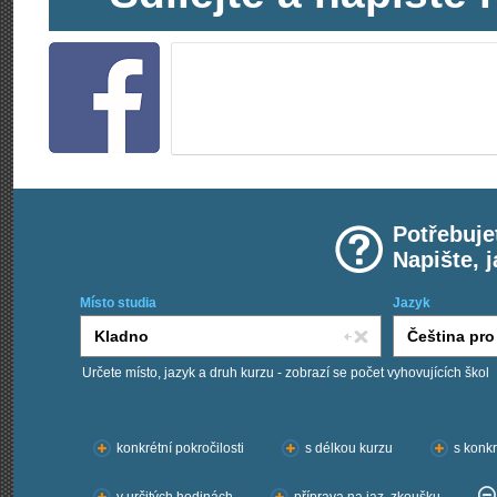
Potřebuje
Napište, 
Místo studia
Jazyk
Určete místo, jazyk a druh kurzu - zobrazí se počet vyhovujících škol
Chci kurzy:
konkrétní pokročilosti
s délkou kurzu
s konkr