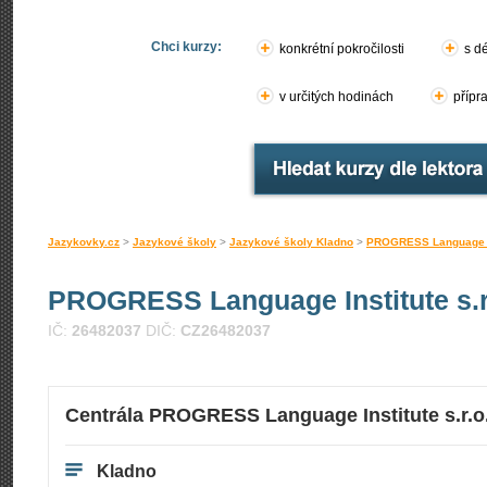
Chci kurzy:
konkrétní pokročilosti
s d
v určitých hodinách
přípr
Jazykovky.cz
>
Jazykové školy
>
Jazykové školy Kladno
>
PROGRESS Language Ins
PROGRESS Language Institute s.r
IČ:
26482037
DIČ:
CZ26482037
Centrála PROGRESS Language Institute s.r.o
Kladno