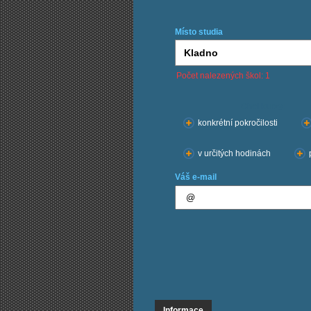
Místo studia
Počet nalezených škol: 1
Chci kurzy:
konkrétní pokročilosti
v určitých hodinách
Váš e-mail
Informace