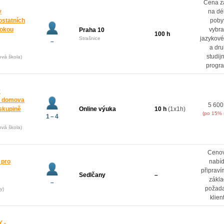
Cena z
y
na dé
ostatních
poby
rokou
vybr
Praha 10
100 h
jazykové
Strašnice
–
a dr
studij
ová škola)
progr
y
z domova
5 600
oskupině
Online výuka
10 h
(1x1h)
(po 15% 
1 – 4
ová škola)
Ceno
 pro
nabí
připrav
Sedlčany
–
zákl
–
požad
y)
klien
 -