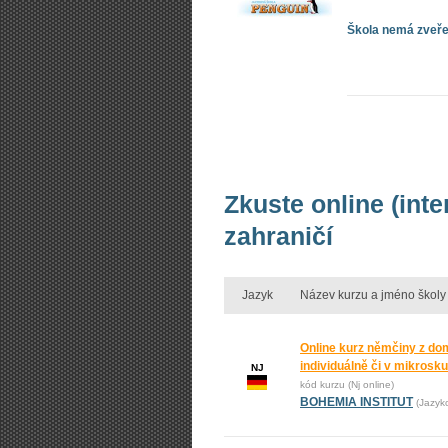
Škola nemá zveřej
Zkuste online (int
zahraničí
Jazyk
Název kurzu a jméno školy
Online kurz němčiny z do
individuálně či v mikrosk
NJ
kód kurzu (Nj online)
BOHEMIA INSTITUT
(Jazyk