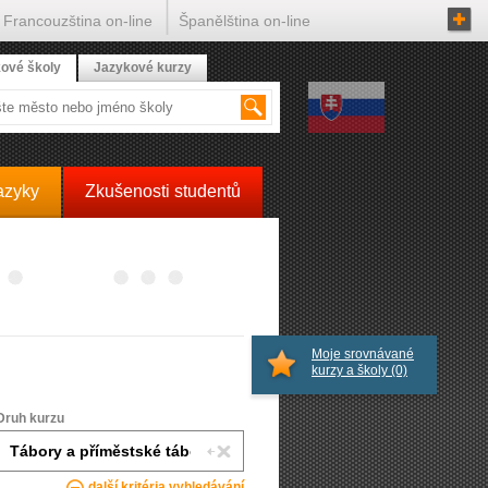
Francouzština on-line
Španělština on-line
ové školy
Jazykové kurzy
azyky
Zkušenosti studentů
Moje srovnávané
kurzy a školy
(0)
Druh kurzu
další kritéria vyhledávání