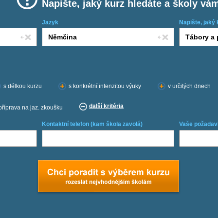
Napište, jaký kurz hledáte a školy vá
Jazyk
Napište, jaký 
s délkou kurzu
s konkrétní intenzitou výuky
v určitých dnech
další kritéria
příprava na jaz. zkoušku
Kontaktní telefon (kam škola zavolá)
Vaše požadav