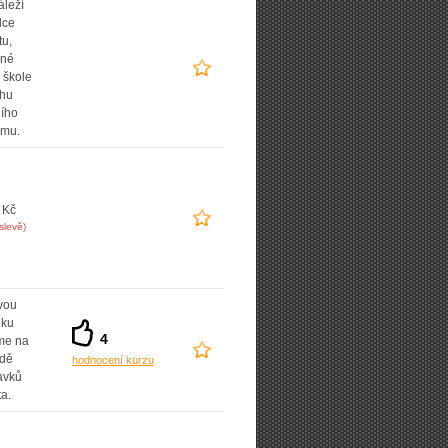
áleží
lce
tu,
ané
 škole
uhu
ního
amu.
 Kč
slevě)
vou
dku
4
íme na
adě
hodnocení kurzu
avků
ta.