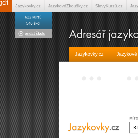
Jazykovky.cz
JazykovéZkoušky.cz
SlevyKurzů.cz
Jaz
622 kurzů
Italština on-line
Tlumočení-Překlady.cz
Překládá.cz
T
540 škol
přidat školu
Jazykovky.cz
Jazykové
Míst