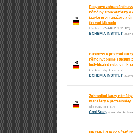
Pobytové zahraniční kurz
němčiny, francouzštiny a 
jazyků pro manažery a ši
NJ
firemní klientelu
kód kurzu (ZAHRMAN-NJ_FJ))
BOHEMIA INSTITUT
(Jazyk
Business a profesní kurz
němčiny: online studium 
NJ
individuálně nebo v mikr
kód kurzu (Nj Bus online)
BOHEMIA INSTITUT
(Jazyk
Zahraniční kurzy němčiny
manažery a profesionály
NJ
kód kurzu (job_NJ)
Cool Study
(Centrála Sedlčan
FIREMNÍ KURZY NĚMČINY