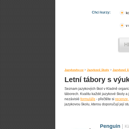
Chci kurzy:
ko
v
Jazykovky.cz
>
Jazykové školy
>
Jazykové š
Letní tábory s výu
Seznam jazykových škol v Kladně organiz
táborech. Kvalitu každé jazykové školy a je
nezávislé
formuláře
- přečtěte si
recenze,
jazykovou školu, kterou doporučují její st
Penguin
|
Kl