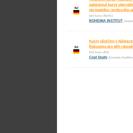
zakázkové kurzy obecnéh
NJ
obchodního i profesního j
kód kurzu (Nj fir1)
BOHEMIA INSTITUT
(Jazyk
Kurzy němčiny v Německ
Rakousku pro děti i dospě
NJ
kód kurzu (NJ)
Cool Study
(Centrála Sedlčan