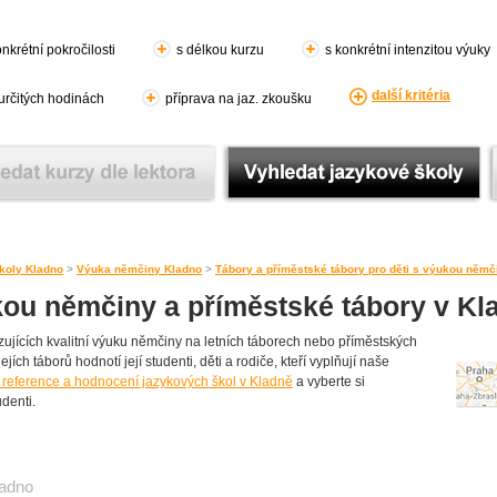
nkrétní pokročilosti
s délkou kurzu
s konkrétní intenzitou výuky
další kritéria
 určitých hodinách
příprava na jaz. zkoušku
koly Kladno
>
Výuka němčiny Kladno
>
Tábory a příměstské tábory pro děti s výukou němč
kou němčiny a příměstské tábory v Kl
ujících kvalitní výuku němčiny na letních táborech nebo příměstských
jích táborů hodnotí její studenti, děti a rodiče, kteří vyplňují naše
 reference a hodnocení jazykových škol v Kladně
a vyberte si
udenti.
adno