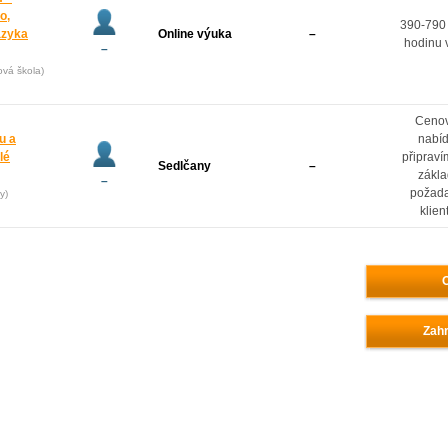
o,
390-790
azyka
Online výuka
–
hodinu 
–
ová škola)
Ceno
u a
nabí
lé
připrav
Sedlčany
–
zákl
–
požad
y)
klien
O
Zahr