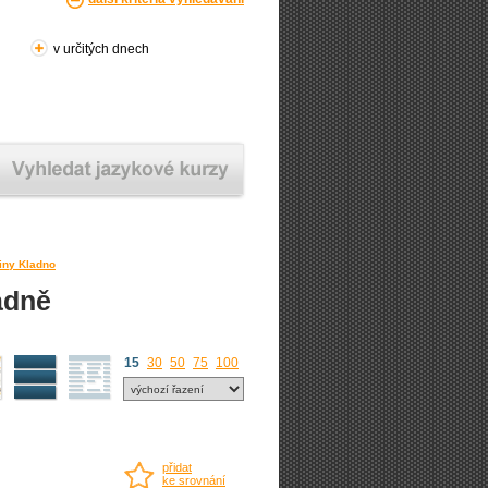
v určitých dnech
iny Kladno
adně
15
30
50
75
100
přidat
ke srovnání