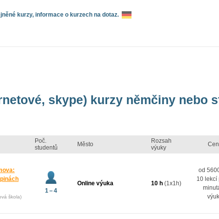
něné kurzy, informace o kurzech na dotaz.
ernetové, skype) kurzy němčiny nebo 
Poč.
Rozsah
Město
Cen
studentů
výuky
mova:
od 5600
upinách
10 lekcí
Online výuka
10 h
(1x1h)
minut
1 – 4
výu
ová škola)