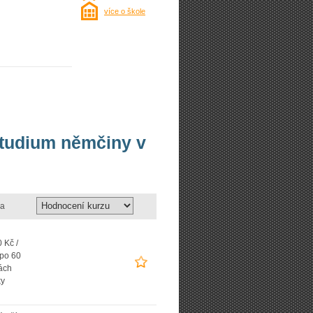
více o škole
studium němčiny v
a
 Kč /
 po 60
ách
ky