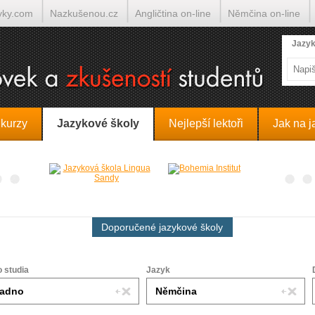
yky.com
Nazkušenou.cz
Angličtina on-line
Němčina on-line
lumočí.cz
Jazyk
 kurzy
Jazykové školy
Nejlepší lektoři
Jak na j
Doporučené jazykové školy
o studia
Jazyk