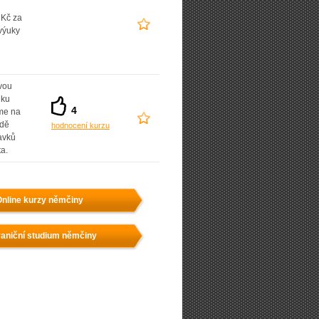
 Kč za
výuky
vou
dku
4
íme na
adě
hodnocení kurzu
avků
ta.
nline kurzy němčiny
aniční studium němčiny